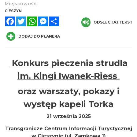
Miejscowość:
CIESZYN
Facebook
Twitter
WhatsApp
Messenger
Share
ODSŁUCHAJ TEKST
DODAJ DO PLANERA
Cieszyn
0.00 km
2026-08-21
Konkurs pieczenia strudla
im. Kingi Iwanek-Riess
oraz warszaty, pokazy i
występ kapeli Torka
Cieszyn
0.00 km
2026-08-28
21 września 2025
Transgranicze Centrum Informacji Turystycznej
w Cieszynie (ul. Zamkowa 1)