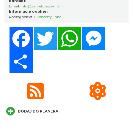
Kontakt:
0.10 km
2026-08-30
Email:
info@zamekcieszyn.pl
Informacje ogólne:
Rodzaj obiektu:
Koncerty
,
Inne
Facebook
Twitter
WhatsApp
Messenger
Share
Cieszyn
0.10 km
2026-09-06
DODAJ DO PLANERA
Cieszyn
0.10 km
2026-09-13