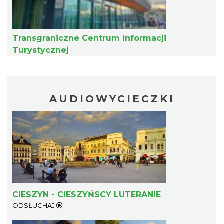
Transgraniczne Centrum Informacji
Turystycznej
„Daniec kontra Kryszak”
AUDIOWYCIECZKI
Cieszyn
0.21 km
2026-11-08
CIESZYN - CIESZYŃSCY LUTERANIE
Koncert KARUZELA GNA
ODSŁUCHAJ
Cieszyn
0.21 km
2026-09-20