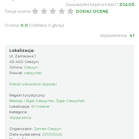
Zauważyłeś błąd w treści?
ZGŁOŚ
Cieszyn
Twoja ocena:
DODAJ OCENĘ
0.10 km
2026-08-16
Ocena:
0.0
(Oddano 0 głosy)
Wyświetlenia:
41
Lokalizacja:
Ul. Zamkowa 1
43-400 Cieszyn
Gmina:
Cieszyn
Cieszyn
Powiat:
cieszyński
0.10 km
2026-08-23
Pokaż wskazówki dojazdu
Region turystyczny:
Beskidy i Śląsk Cieszyński, Śląsk Cieszyński
Lokalizacja:
W mieście
Kategoria:
Wydarzenia
Organizator:
Zamek Cieszyn
Data wydarzenia:
21/09/2025
Cieszyn