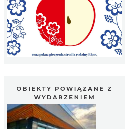
Patroni cieszyńskich ulic - wystawa
Cieszyn
0.14 km
2026-07-03
OBIEKTY POWIĄZANE Z
WYDARZENIEM
Spektakl "Tajemnica 16. piętra"
Cieszyn
0.21 km
2026-10-18