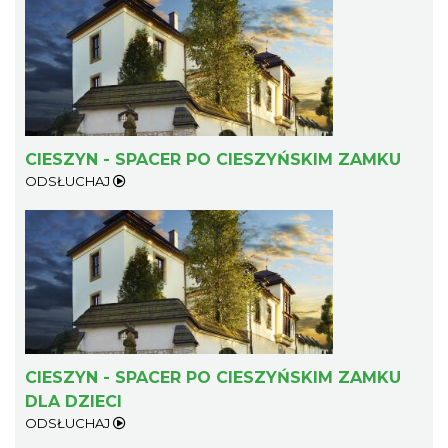
CIESZYN - SPACER PO CIESZYŃSKIM ZAMKU
ODSŁUCHAJ
Mozaika Folkloru II – Spotkanie trzech
kultur
Cieszyn
0.21 km
2026-09-12
CIESZYN - SPACER PO CIESZYŃSKIM ZAMKU
DLA DZIECI
ODSŁUCHAJ
LOVE SONGS-historie miłosne zapisane w