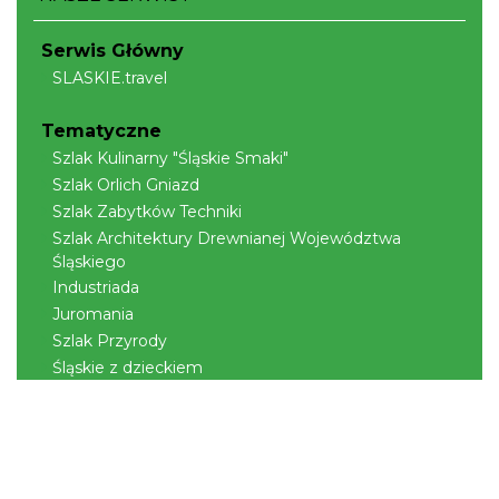
Serwis Główny
SLASKIE.travel
Cieszyn
0.43 km
2026-08-21
Tematyczne
Szlak Kulinarny "Śląskie Smaki"
Szlak Orlich Gniazd
Szlak Zabytków Techniki
Szlak Architektury Drewnianej Województwa
Śląskiego
Industriada
Juromania
Cieszyn
0.43 km
2026-08-28
Szlak Przyrody
Śląskie z dzieckiem
Śląskie po zdrowie
Narty w Śląskim
Rowerem przez Śląskie
Kajakiem przez Śląskie