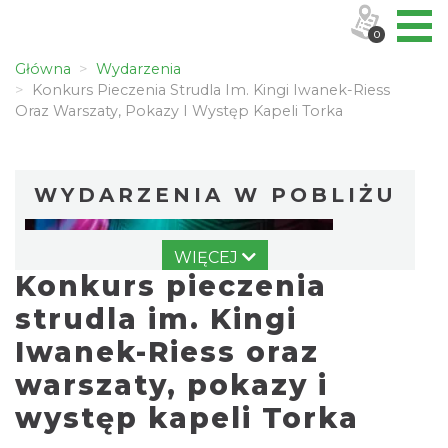
0
Główna
Wydarzenia
Konkurs Pieczenia Strudla Im. Kingi Iwanek-Riess
Oraz Warszaty, Pokazy I Występ Kapeli Torka
WYDARZENIA W POBLIŻU
WIĘCEJ
Konkurs pieczenia
strudla im. Kingi
Iwanek-Riess oraz
warszaty, pokazy i
Cieszyn
0.00 km
2026-08-14
występ kapeli Torka