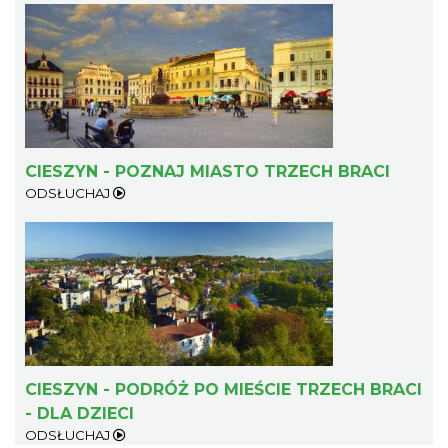
muzyce
Cieszyn
0.21 km
2026-10-24
CIESZYN - POZNAJ MIASTO TRZECH BRACI
ODSŁUCHAJ
Wystawa: Z ONDRASZKIEM PRZEZ DEKADY
60-lecie Turystycznego Klubu Kolarskiego
Cieszyn
PTTK "Ondraszek"
0.41 km
2026-05-27
CIESZYN - PODRÓŻ PO MIEŚCIE TRZECH BRACI
- DLA DZIECI
ODSŁUCHAJ