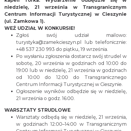
kapeli Torka. Wydarzenie odbędzie się w
niedzielę, 21 września w Transgranicznym
Cieszyn
Centrum Informacji Turystycznej w Cieszynie
0.00 km
2026-08-29
(ul. Zamkowa 1).
WEŹ UDZIAŁ W KONKURSIE!
Zgłoś swój udział mailowo:
turystyka@zamekcieszyn.pl lub telefonicznie:
+48 537 230 993 do piątku, 19 września.
Po wysłaniu zgłoszenia dostarcz swój strudel w
sobotę, 20 września w godzinach od 10:00 do
19:00 lub w niedzielę, 21 września w godzinach
Cieszyn
od 10:00 do 12:00 do Transgranicznego
0.00 km
2026-09-12
Centrum Informacji Turystycznej w Cieszynie.
Ogłoszenie wyników odbędzie się w niedzielę,
21 września o godz. 16:00.
WARSZTATY STRUDLOWE
Warsztaty odbędą się w niedzielę, 21 września,
w godzinach 12:00–14:00 w Transgranicznym