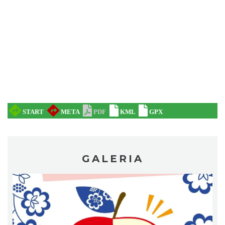
XV Skarby z Cieszyńskiej Trówły
Cieszyn
0.10 km
2026-08-14
GALERIA
ŚWIĘTO HERBATY 2026
Cieszyn
0.10 km
2026-08-29