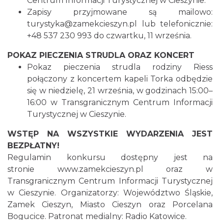
Centrum Informacji Turystycznej w Cieszynie.
Ślad. Litera. Piksel. Wystawa z okazji 30-
Zapisy przyjmowane są mailowo:
lecia Muzeum Drukarstwa w Cieszynie
turystyka@zamekcieszyn.pl lub telefonicznie:
Cieszyn
+48 537 230 993 do czwartku, 11 września.
0.09 km
2026-07-01
POKAZ PIECZENIA STRUDLA ORAZ KONCERT
Pokaz pieczenia strudla rodziny Riess
połączony z koncertem kapeli Torka odbędzie
się w niedzielę, 21 września, w godzinach 15:00–
16:00 w Transgranicznym Centrum Informacji
Turystycznej w Cieszynie.
Cieszyn
WSTĘP NA WSZYSTKIE WYDARZENIA JEST
0.10 km
2026-08-09
BEZPŁATNY!
Regulamin konkursu dostępny jest na
stronie
www.zamekcieszyn.pl
oraz w
Transgranicznym Centrum Informacji Turystycznej
w Cieszynie. Organizatorzy: Województwo Śląskie,
Zamek Cieszyn, Miasto Cieszyn oraz Porcelana
Bogucice. Patronat medialny: Radio Katowice.