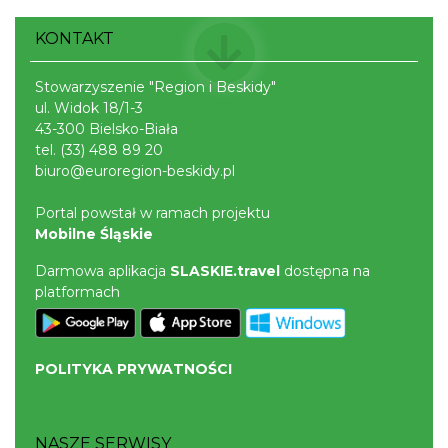
KONTAKT
INTERPRETACJE "Miesiofoto" - wernisaż
wystawy zdjęć miesiąca Cieszyńskiego
Stowarzyszenie "Region i Beskidy"
ul. Widok 18/1-3
Cieszyn
Towarzystwa Fotograficznego
0.41 km
2026-08-07
43-300 Bielsko-Biała
tel.
(33) 488 89 20
biuro@euroregion-beskidy.pl
Portal powstał w ramach projektu
Mobilne Śląskie
Darmowa aplikacja
SLASKIE.travel
dostępna na
platformach
Cieszyn
0.43 km
2026-08-14
POLITYKA PRYWATNOŚCI
NASZE SERWISY