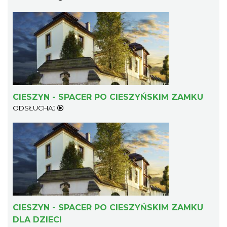
Cieszyn
1.07 km
2026-08-07
CIESZYN - SPACER PO CIESZYŃSKIM ZAMKU
ODSŁUCHAJ
Cieszyn
1.07 km
2026-08-14
CIESZYN - SPACER PO CIESZYŃSKIM ZAMKU
DLA DZIECI