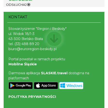
ODSŁUCHAJ
KONTAKT
Cieszyn
1.07 km
2026-08-08
Stowarzyszenie "Region i Beskidy"
ul. Widok 18/1-3
43-300 Bielsko-Biała
tel.
(33) 488 89 20
biuro@euroregion-beskidy.pl
Portal powstał w ramach projektu
Mobilne Śląskie
Cieszyn
Darmowa aplikacja
SLASKIE.travel
dostępna na
1.07 km
2026-08-22
platformach
POLITYKA PRYWATNOŚCI