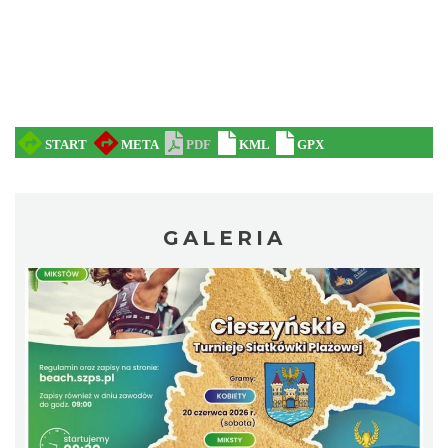
Spektakl "Tajemnica 16. piętra"
Cieszyn
1.06 km
2026-10-18
GALERIA
Koncert KARUZELA GNA
Cieszyn
1.06 km
2026-09-20