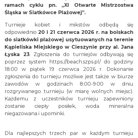
ramach cyklu pn. „XI Otwarte Mistrzostwa
Śląska w Siatkówce Plażowej”.
Turnieje kobiet i mikstów odbędą się
odpowiednio
20 i 21 czerwca 2026 r. na boiskach
Cieszyn
do siatkówki plażowej usytuowanych na terenie
0.93 km
2026-08-16
Kąpieliska Miejskiego w Cieszynie przy al. Jana
Łyska 23
. Zgłoszenia do turniejów odbywają się
poprzez system https://beach.szps.pl/ do godziny
18:00 w piątek 19 czerwca 2026 r. Dokonanie
zgłoszenia do turnieju możliwe jest także w biurze
zawodów w godzinach 8:00-9:00 w dniu
rozgrywanego turnieju (w miarę wolnych miejsc).
Każdemu z uczestników turnieju zapewniony
Cieszyn
0.93 km
2026-08-23
zostanie ciepły posiłek, woda mineralna
niegazowana i upominki.
Dla najlepszych trzech par w każdym turnieju