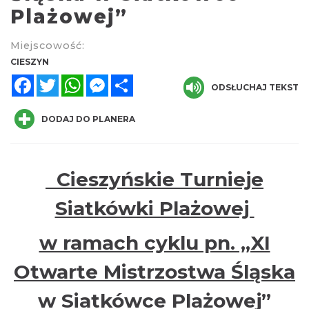
Plażowej”
Miejscowość:
CIESZYN
Facebook
Twitter
WhatsApp
Messenger
Share
ODSŁUCHAJ TEKST
Cieszyn
DODAJ DO PLANERA
0.74 km
2026-08-23
Cieszyńskie Turnieje
Siatkówki Plażowej
w ramach cyklu pn. „XI
Koncert na głos i organy - Paweł Konik &
Otwarte Mistrzostwa Śląska
Maciej Zakrzewski
Cieszyn
w Siatkówce Plażowej”
0.74 km
2026-09-06