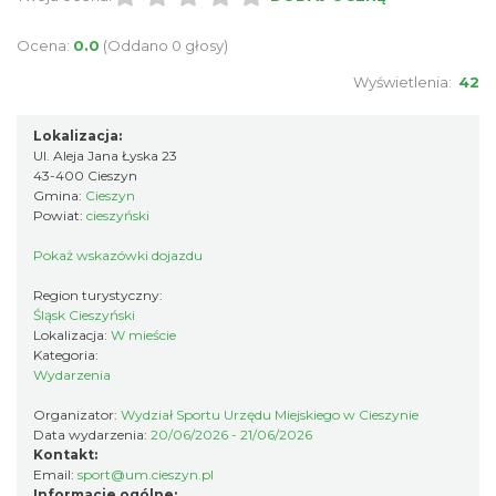
Ocena:
0.0
(Oddano 0 głosy)
Cieszyn
0.97 km
2026-08-14
Wyświetlenia:
42
Lokalizacja:
Ul. Aleja Jana Łyska 23
43-400 Cieszyn
Gmina:
Cieszyn
Powiat:
cieszyński
Pokaż wskazówki dojazdu
Cieszyn
Region turystyczny:
0.97 km
2026-08-21
Śląsk Cieszyński
Lokalizacja:
W mieście
Kategoria:
Wydarzenia
Organizator:
Wydział Sportu Urzędu Miejskiego w Cieszynie
Data wydarzenia:
20/06/2026 - 21/06/2026
Kontakt:
Email:
sport@um.cieszyn.pl
Informacje ogólne: