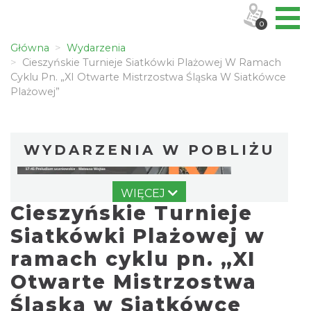
0
Główna
Wydarzenia
Cieszyńskie Turnieje Siatkówki Plażowej W Ramach
Cyklu Pn. „XI Otwarte Mistrzostwa Śląska W Siatkówce
Plażowej”
WYDARZENIA W POBLIŻU
WIĘCEJ
Cieszyńskie Turnieje
Siatkówki Plażowej w
ramach cyklu pn. „XI
Otwarte Mistrzostwa
Cieszyn
0.74 km
2026-08-09
Śląska w Siatkówce