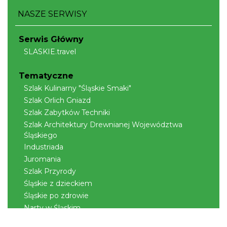
NASZE SERWISY
Cieszyn
1.07 km
2026-09-05
Serwis Główny
SLASKIE.travel
Tematyczne
Szlak Kulinarny "Śląskie Smaki"
Szlak Orlich Gniazd
Szlak Zabytków Techniki
Szlak Architektury Drewnianej Województwa
Cieszyn
Śląskiego
1.07 km
2026-09-19
Industriada
Juromania
Szlak Przyrody
Śląskie z dzieckiem
Śląskie po zdrowie
Narty w Śląskim
Rowerem przez Śląskie