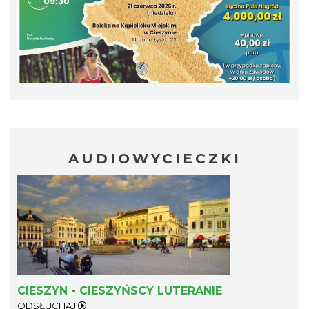
Mozaika Folkloru II – Spotkanie trzech
kultur
Cieszyn
1.06 km
2026-09-12
AUDIOWYCIECZKI
LOVE SONGS-historie miłosne zapisane w
muzyce
Cieszyn
1.06 km
2026-10-24
CIESZYN - CIESZYŃSCY LUTERANIE
ODSŁUCHAJ