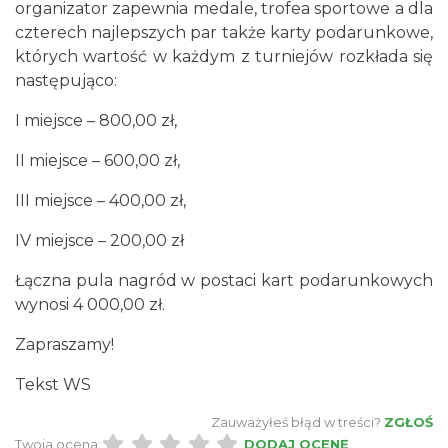
organizator zapewnia medale, trofea sportowe a dla
czterech najlepszych par także karty podarunkowe,
których wartość w każdym z turniejów rozkłada się
następująco:
Cieszyn
0.93 km
2026-08-30
I miejsce – 800,00 zł,
II miejsce – 600,00 zł,
III miejsce – 400,00 zł,
IV miejsce – 200,00 zł
Łączna pula nagród w postaci kart podarunkowych
Cieszyn
wynosi 4 000,00 zł.
0.97 km
2026-08-07
Zapraszamy!
Tekst WS
Zauważyłeś błąd w treści?
ZGŁOŚ
Twoja ocena:
DODAJ OCENĘ