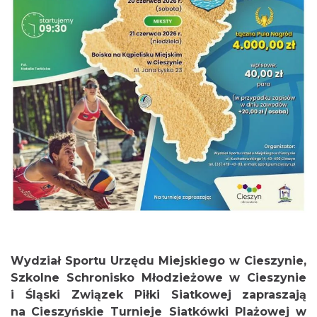
Cieszyn
0.88 km
2026-08-23
Cieszyn
Wydział Sportu Urzędu Miejskiego w Cieszynie,
0.93 km
2026-08-09
Szkolne Schronisko Młodzieżowe w Cieszynie
i Śląski Związek Piłki Siatkowej
zapraszają
na
Cieszyńskie Turnieje Siatkówki Plażowej w