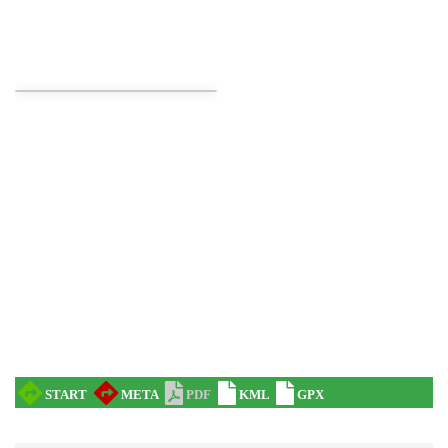
IX Festiwal Sera na Skolnitym
Wisła
9.13 km
2026-08-08
Plener malarski
Wisła
9.15 km
2026-08-11