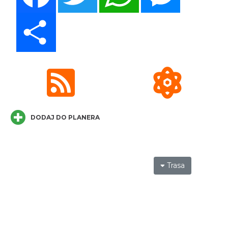
Share
Ustanowienie Sanktuarium Matki Bożej
Frydeckiej
Jaworzynka
5.96 km
2026-08-22
DODAJ DO PLANERA
Zajęcia przy pasiece
Jaworzynka
Trasa
6.11 km
2026-08-11