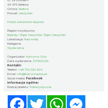
Ul. Za Groniem
43-470 Istebna
Gmina:
Istebna
Dni Koronki Koniakowskiej
Powiat:
cieszyński
Koniaków
2.67 km
2026-08-13
Pokaż wskazówki dojazdu
Region turystyczny:
Beskidy i Śląsk Cieszyński, Śląsk Cieszyński
Lokalizacja:
Nad wodą
Kategoria:
Wydarzenia
Organizator:
Karczma Olza
Data wydarzenia:
21/06/2026
Kontakt:
Koniaków
Telefon:
+48 730 530 604
2.75 km
2026-08-15
Email:
info@karczmaolza.pl
Social media:
Facebook
Informacje ogólne:
Rodzaj obiektu:
Folklorystyczne
Facebook
Twitter
WhatsApp
Messenger