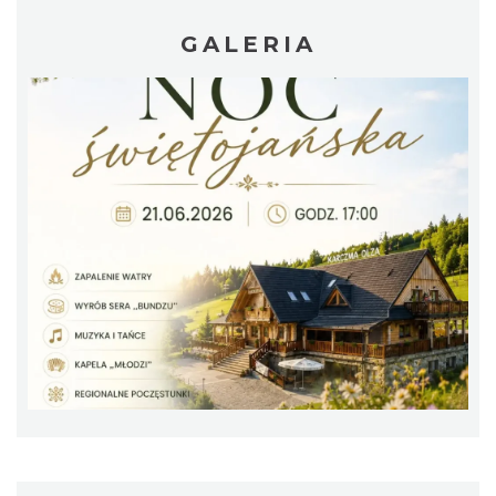
GALERIA
Wystawa plenerowa "Z archiwum Z.
Pamiątki rodzinne Polaków z Zaolzia"
Wisła
9.15 km
2026-07-27
Pokazy tradycji - wyrób masła i sera w
Muzeum Beskidzkim
Wisła
9.20 km
2026-08-19