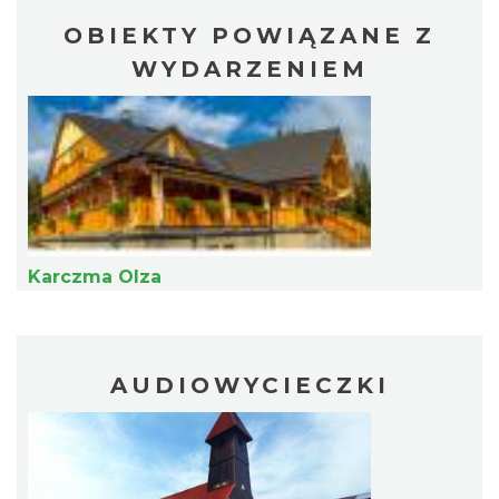
OBIEKTY POWIĄZANE Z
WYDARZENIEM
Pokazy tradycji - pokaz pszczelarski w
Muzeum Beskidzkim
Wisła
9.20 km
2026-08-26
Karczma Olza
AUDIOWYCIECZKI
Koncert orkiestry dętej „Echo Adwentu”
Wisła