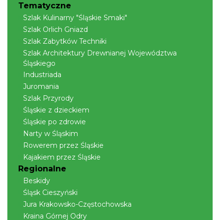
Tematyczne
Wakacyjna Potańcówka na Czantorii
Szlak Kulinarny "Śląskie Smaki"
Ustroń
Szlak Orlich Gniazd
13.81 km
2026-08-15
Szlak Zabytków Techniki
Szlak Architektury Drewnianej Województwa
Śląskiego
Industriada
Juromania
Szlak Przyrody
Śląskie z dzieckiem
Śląskie po zdrowie
II Beskidzkie Święto Ziół
Narty w Śląskim
Cięcina
Rowerem przez Śląskie
14.91 km
2026-08-09
Kajakiem przez Śląskie
Regionalne
Beskidy
Śląsk Cieszyński
Jura Krakowsko-Częstochowska
Kraina Górnej Odry