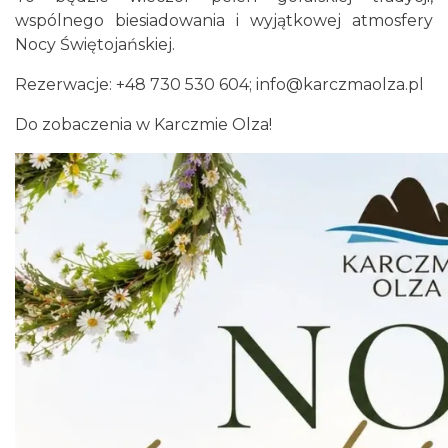
wspólnego biesiadowania i wyjątkowej atmosfery
Nocy Świętojańskiej.
Rezerwacje: +48 730 530 604; info@karczmaolza.pl
Do zobaczenia w Karczmie Olza!
Piłkarski Piknik
Istebna
1.57 km
2026-08-22
III Ogólnopolski Festiwal Folkloru
Dziecięcego „ Jaworowy Listek”