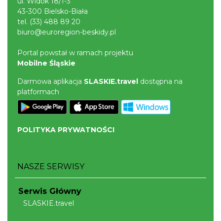
ul. Widok 18/1-3
Wisła
43-300 Bielsko-Biała
9.84 km
2026-08-16
tel.
(33) 488 89 20
biuro@euroregion-beskidy.pl
Portal powstał w ramach projektu
Mobilne Śląskie
Darmowa aplikacja
SLASKIE.travel
dostępna na
platformach
Warsztaty edukacyjne dla dzieci - owady i
spółka
POLITYKA PRYWATNOŚCI
Szczyrk
12.52 km
2026-08-22
NASZE SERWISY
Serwis Główny
SLASKIE.travel