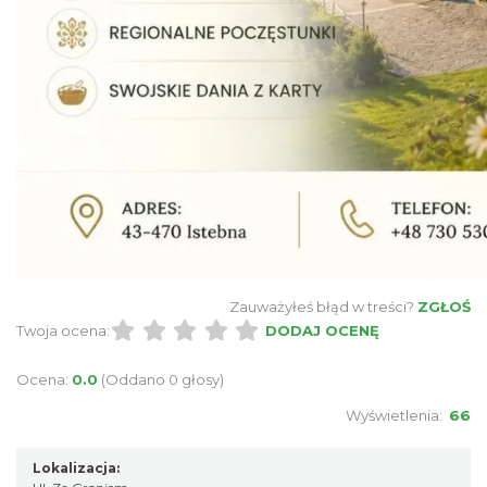
Jak czytać las
Istebna
1.69 km
2026-08-25
Piknik Rodzinny ze św. Franciszkiem z
Asyżu
Zauważyłeś błąd w treści?
ZGŁOŚ
Istebna
Twoja ocena:
DODAJ OCENĘ
1.71 km
2026-08-08
Ocena:
0.0
(Oddano 0 głosy)
Wyświetlenia:
66
Lokalizacja: