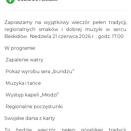
Zapraszamy na wyjątkowy wieczór pełen tradycji,
regionalnych smaków i dobrej muzyki w sercu
Beskidów. Niedziela 21 czerwca 2026 r. ; godz. 17.00
Święto Jagnięciny w Istebnej
W programie:
Istebna
1.44 km
2026-08-15
Zapalenie watry
Pokaz wyrobu sera „bundzu”
Muzyka i tańce
Występ kapeli „Młodzi”
Regionalne poczęstunki
Robimy budki dla ptaków - zajęcia
warsztatowe
Swojskie dania z karty
Istebna
1.53 km
2026-08-27
To będzie wieczór pełen góralskiej tradycji,