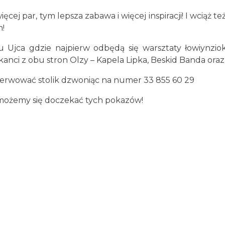
ej par, tym lepsza zabawa i więcej inspiracji! I wciąż 
h!
 Ujca gdzie najpierw odbędą się warsztaty łowiynzio
nci z obu stron Olzy – Kapela Lipka, Beskid Banda ora
zerwować stolik dzwoniąc na numer 33 855 60 29
e możemy się doczekać tych pokazów!