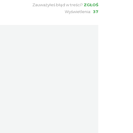
9.91 km
2026-08-16
Zauważyłeś błąd w treści?
ZGŁOŚ
Wyświetlenia:
37
Warsztaty edukacyjne dla
dzieci - owady i spółka
Szczyrk
13.78 km
2026-08-22
Wakacyjna Potańcówka na
Czantorii
Ustroń
13.83 km
2026-08-15
Dotknij Tradycji - lato w
Gminie Brenna
Brenna
15.72 km
2026-06-29
Spotkanie z Utopcem na
Bajkowym Szlaku
Brenna
15.79 km
2026-08-21