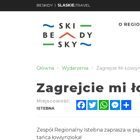
|
BESKIDY
SLASKIE.
TRAVEL
O REGIO
Główna
Wydarzenia
Zagrejcie Mi Łowiy
Zagrejcie mi 
Miejscowość:
Facebook
Twitter
WhatsApp
Messen
Sh
ISTEBNA
Zespół Regionalny Istebna zaprasza w pi
tańca łowiynzioka!