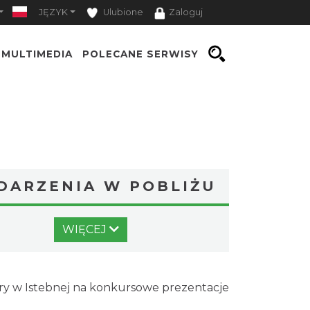
JĘZYK
Ulubione
Zaloguj
MULTIMEDIA
POLECANE SERWISY
DARZENIA W POBLIŻU
Pójcie Dziecka – będzie kino!
WIĘCEJ
Istebna
0.00 km
2026-08-11
Piknik Rodzinny ze św.
ury w Istebnej na konkursowe prezentacje
Franciszkiem z Asyżu