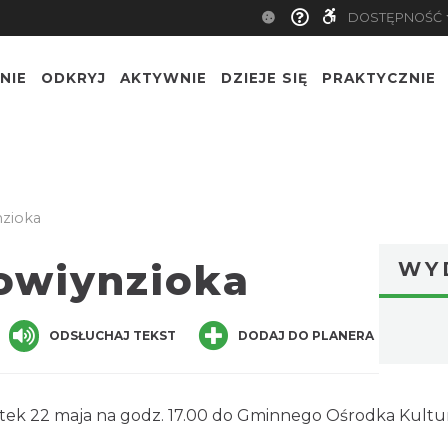
DOSTĘPNOŚĆ
NIE
ODKRYJ
AKTYWNIE
DZIEJE SIĘ
PRAKTYCZNIE
nzioka
łowiynzioka
WY
ger
are
ODSŁUCHAJ TEKST
DODAJ DO PLANERA
ątek 22 maja na godz. 17.00 do Gminnego Ośrodka Kult