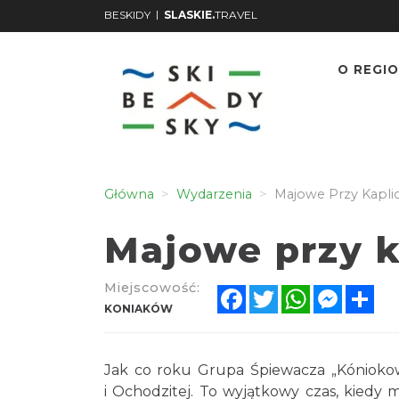
|
BESKIDY
SLASKIE.
TRAVEL
O REGIO
Główna
Wydarzenia
Majowe Przy Kapli
Majowe przy k
Miejscowość:
Facebook
Twitter
WhatsApp
Messen
Sh
KONIAKÓW
Jak co roku Grupa Śpiewacza „Kónioko
i Ochodzitej. To wyjątkowy czas, kiedy 