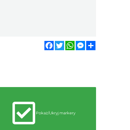
13.16 km
2026-08-16
II Beskidzkie Święto Ziół
Cięcina
13.21 km
2026-08-09
Facebook
Twitter
WhatsApp
Messenger
Share
Warsztaty edukacyjne dla
dzieci - owady i spółka
Szczyrk
14.08 km
2026-08-22
Wakacyjna Potańcówka na
Czantorii
Ustroń
17.12 km
2026-08-15
Dotknij Tradycji - lato w
Pokaż/Ukryj markery
Gminie Brenna
Brenna
17.57 km
2026-06-29