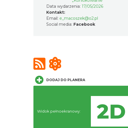
„Kóniokowianie”
Data wydarzenia:
17/05/2026
Kontakt:
Email:
e_macoszek@o2.pl
Social media:
Facebook
DODAJ DO PLANERA
Widok pełnoekranowy: