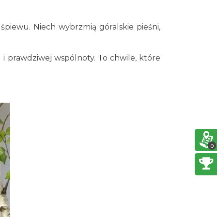
0.84 km
2026-08-13
 śpiewu. Niech wybrzmią góralskie pieśni,
Święto Jagnięciny w Istebnej
Istebna
2.58 km
2026-08-15
i prawdziwej wspólnoty. To chwile, które
Puchar Złotego Gronia
Istebna
3.60 km
2026-08-23
Pójcie Dziecka – będzie kino!
Istebna
0
4.47 km
2026-08-11
Piknik Rodzinny ze św.
Franciszkiem z Asyżu
Istebna
4.49 km
2026-08-08