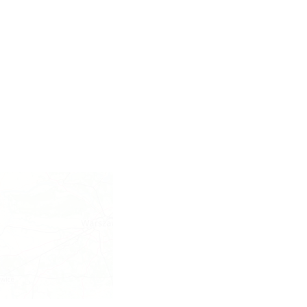
Brenna
17.93 km
2026-08-14
Festiwal Zderzenia Gatunków
& Moto Granda 2026
Brenna
17.93 km
2026-08-07
Kino Plenerowe na Hali
Skrzyczeńskiej
Szczyrk
18.62 km
2026-08-08
Kino Plenerowe na Hali
Skrzyczeńskiej
Szczyrk
18.62 km
2026-08-15
Sierpniowe zwiedzanie
Dworku Myśliwskiego
Brenna
20.66 km
2026-08-11