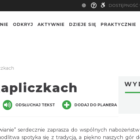
DOSTĘPNOŚĆ
NIE
ODKRYJ
AKTYWNIE
DZIEJE SIĘ
PRAKTYCZNIE
czkach
apliczkach
WY
ger
are
ODSŁUCHAJ TEKST
DODAJ DO PLANERA
wianie” serdecznie zaprasza do wspólnych nabożeństw
modlitwa spotyka się z tradycją, a piękno naszych gór