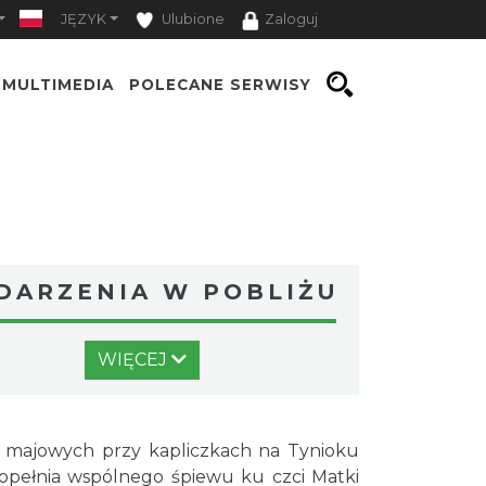
JĘZYK
Ulubione
Zaloguj
MULTIMEDIA
POLECANE SERWISY
DARZENIA W POBLIŻU
Koniaków
WIĘCEJ
0.76 km
2026-08-15
Dni Koronki Koniakowskiej
 majowych przy kapliczkach na Tynioku
Koniaków
 dopełnia wspólnego śpiewu ku czci Matki