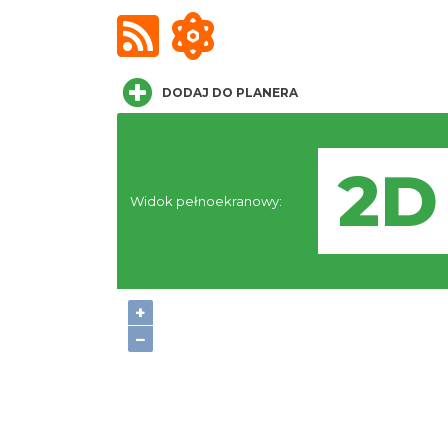
DODAJ DO PLANERA
Widok pełnoekranowy:
+
−