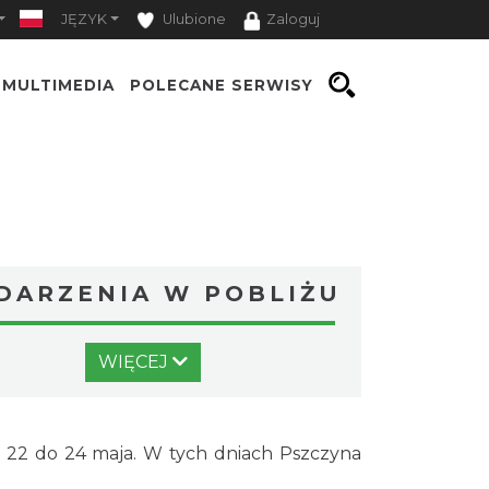
JĘZYK
Ulubione
Zaloguj
MULTIMEDIA
POLECANE SERWISY
DARZENIA W POBLIŻU
Święto Ziół w pszczyńskim
WIĘCEJ
skansenie
Pszczyna
0.40 km
2026-08-15
Wystawa prof. Włodzimierza
d 22 do 24 maja. W tych dniach Pszczyna
Kwiatkowskiego w Tichauer