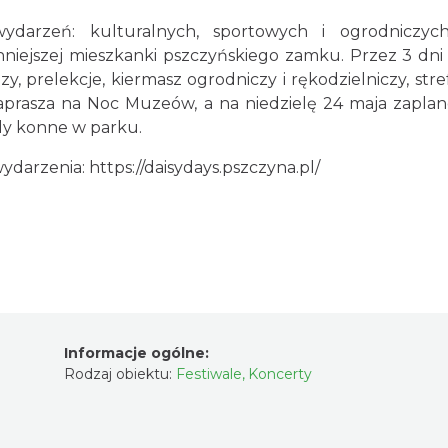
darzeń: kulturalnych, sportowych i ogrodniczych
łynniejszej mieszkanki pszczyńskiego zamku. Przez 3 dn
y, prelekcje, kiermasz ogrodniczy i rękodzielniczy, st
asza na Noc Muzeów, a na niedzielę 24 maja zaplanow
y konne w parku.
wydarzenia:
https://daisydays.pszczyna.pl/
Informacje ogólne:
Rodzaj obiektu:
Festiwale
,
Koncerty