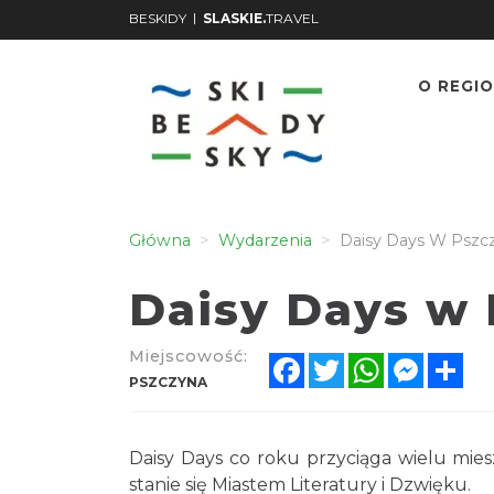
|
BESKIDY
SLASKIE.
TRAVEL
O REGIO
Główna
Wydarzenia
Daisy Days W Pszc
Daisy Days w 
Miejscowość:
Facebook
Twitter
WhatsApp
Messen
Sh
PSZCZYNA
Daisy Days co roku przyciąga wielu mie
stanie się Miastem Literatury i Dzwięku.