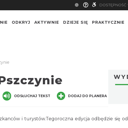
DOSTĘPNOŚĆ
NIE
ODKRYJ
AKTYWNIE
DZIEJE SIĘ
PRAKTYCZNIE
zynie
Pszczynie
WY
ger
are
ODSŁUCHAJ TEKST
DODAJ DO PLANERA
szkanców i turystów.Tegoroczna edycja odbędzie się o