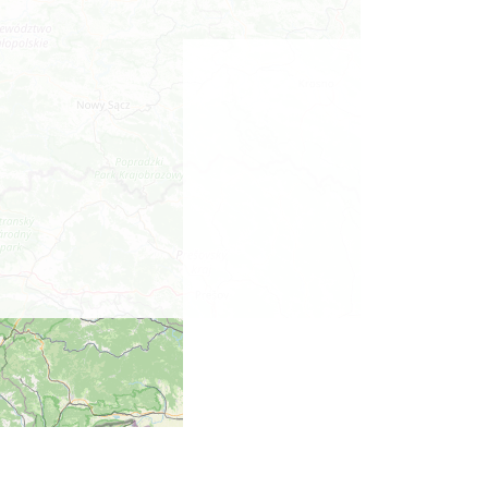
29.13 km
2026-10-03
Henryk Miśkiewicz – 75 lat
Mistrza i Goście
Katowice
29.13 km
2026-10-18
Wakacyjna Potańcówka na
Czantorii
Ustroń
29.17 km
2026-08-15
LORD OF THE DANCE - 30th
Anniversary Tour
Katowice
29.22 km
2026-12-11
LORD OF THE DANCE 2026
Katowice
29.22 km
2026-12-11