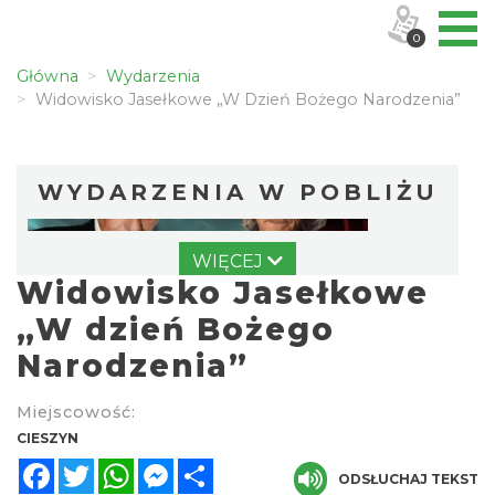
0
Główna
Wydarzenia
Widowisko Jasełkowe „W Dzień Bożego Narodzenia”
WYDARZENIA W POBLIŻU
WIĘCEJ
Widowisko Jasełkowe
„W dzień Bożego
Narodzenia”
„Daniec kontra Kryszak”
Miejscowość:
Cieszyn
CIESZYN
0.00 km
2026-11-08
Facebook
Twitter
WhatsApp
Messenger
Share
ODSŁUCHAJ TEKST