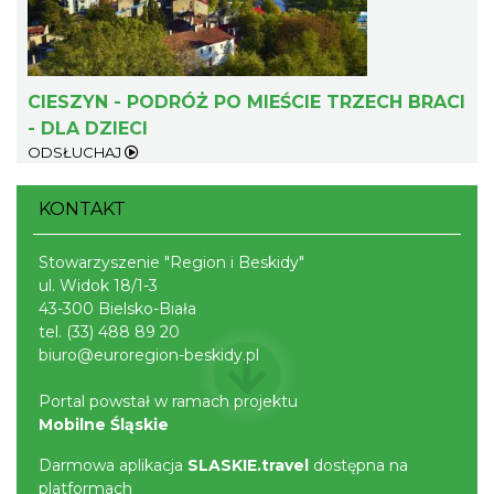
CIESZYN - PODRÓŻ PO MIEŚCIE TRZECH BRACI
Cieszyn
- DLA DZIECI
0.24 km
2026-08-21
ODSŁUCHAJ
KONTAKT
Stowarzyszenie "Region i Beskidy"
ul. Widok 18/1-3
43-300 Bielsko-Biała
tel.
(33) 488 89 20
Cieszyn
biuro@euroregion-beskidy.pl
0.24 km
2026-08-28
Portal powstał w ramach projektu
Mobilne Śląskie
Darmowa aplikacja
SLASKIE.travel
dostępna na
platformach