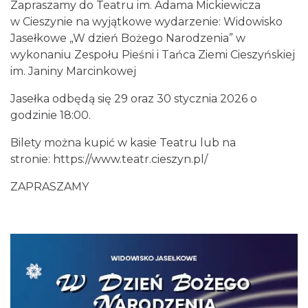
Zapraszamy do Teatru im. Adama Mickiewicza
w Cieszynie na wyjątkowe wydarzenie: Widowisko
Jasełkowe „W dzień Bożego Narodzenia” w
wykonaniu Zespołu Pieśni i Tańca Ziemi Cieszyńskiej
im. Janiny Marcinkowej
Jasełka odbędą się 29 oraz 30 stycznia 2026 o
Mozaika Folkloru II – Spotkanie trzech
godzinie 18:00.
kultur
Bilety można kupić w kasie Teatru lub na
Cieszyn
0.00 km
2026-09-12
stronie:
https://www.teatr.cieszyn.pl/
ZAPRASZAMY
LOVE SONGS-historie miłosne zapisane w
muzyce