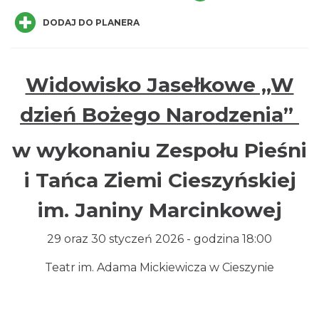
DODAJ DO PLANERA
Widowisko Jasełkowe „W
Spektakl "Tajemnica 16. piętra"
dzień Bożego Narodzenia”
Cieszyn
0.00 km
2026-10-18
w wykonaniu Zespołu Pieśni
i Tańca Ziemi Cieszyńskiej
im. Janiny Marcinkowej
29 oraz 30 styczeń 2026 - godzina 18:00
Teatr im. Adama Mickiewicza w Cieszynie
Koncert KARUZELA GNA
Cieszyn
0.00 km
2026-09-20