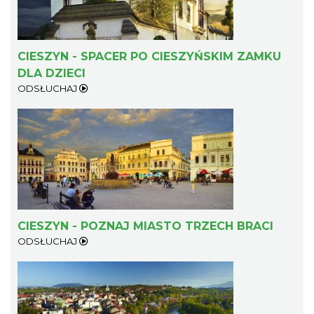
CIESZYN - SPACER PO CIESZYŃSKIM ZAMKU
DLA DZIECI
ODSŁUCHAJ
Cieszyn
0.24 km
2026-08-07
CIESZYN - POZNAJ MIASTO TRZECH BRACI
Cieszyn
ODSŁUCHAJ
0.24 km
2026-08-14