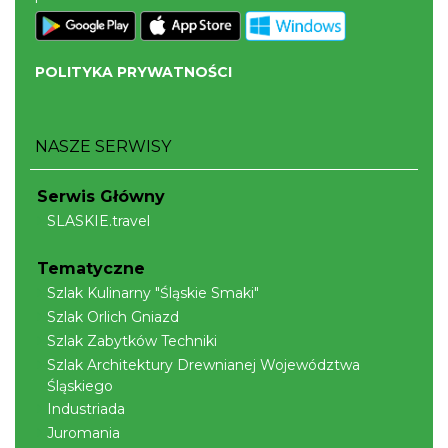
Cieszyn
POLITYKA PRYWATNOŚCI
0.24 km
2026-08-09
NASZE SERWISY
Serwis Główny
SLASKIE.travel
Tematyczne
Cieszyn
Szlak Kulinarny "Śląskie Smaki"
0.24 km
2026-08-16
Szlak Orlich Gniazd
Szlak Zabytków Techniki
Szlak Architektury Drewnianej Województwa
Śląskiego
Industriada
Juromania