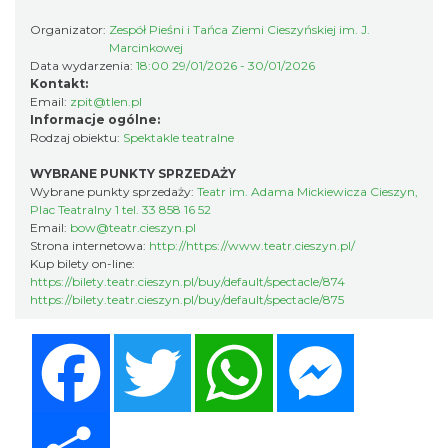
Cieszyn
Organizator:
Zespół Pieśni i Tańca Ziemi Cieszyńskiej im. J.
0.21 km
2026-08-07
Marcinkowej
Data wydarzenia:
18:00 29/01/2026 - 30/01/2026
Kontakt:
Email:
zpit@tlen.pl
Informacje ogólne:
Rodzaj obiektu:
Spektakle teatralne
WYBRANE PUNKTY SPRZEDAŻY
Wybrane punkty sprzedaży:
Teatr im. Adama Mickiewicza Cieszyn,
Plac Teatralny 1 tel. 33 858 16 52
Email:
bow@teatr.cieszyn.pl
Cieszyn
Strona internetowa:
http://https://www.teatr.cieszyn.pl/
0.21 km
2026-08-14
Kup bilety on-line:
https://bilety.teatr.cieszyn.pl/buy/default/spectacle/874
https://bilety.teatr.cieszyn.pl/buy/default/spectacle/875
Facebook
Twitter
WhatsApp
Messenger
Share
Cieszyn