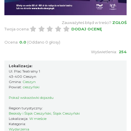
Cieszyn
0.08 km
2026-07-03
Zauważyłeś błąd w treści?
ZGŁOŚ
Twoja ocena:
DODAJ OCENĘ
Ocena:
0.0
(Oddano 0 głosy)
Wyświetlenia:
254
Ślad. Litera. Piksel. Wystawa z okazji 30-
Lokalizacja:
lecia Muzeum Drukarstwa w Cieszynie
Ul. Plac Teatralny 1
Cieszyn
43-400 Cieszyn
Gmina:
Cieszyn
0.11 km
2026-07-01
Powiat:
cieszyński
Pokaż wskazówki dojazdu
Region turystyczny:
Beskidy i Śląsk Cieszyński, Śląsk Cieszyński
Lokalizacja:
W mieście
Kategoria:
Wydarzenia