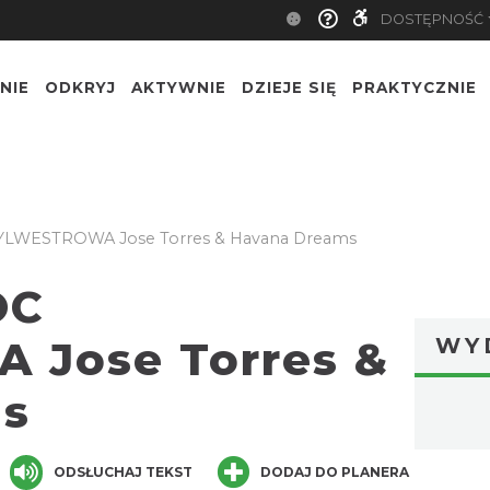
DOSTĘPNOŚĆ
NIE
ODKRYJ
AKTYWNIE
DZIEJE SIĘ
PRAKTYCZNIE
LWESTROWA Jose Torres & Havana Dreams
OC
Jose Torres &
WY
ms
ger
are
ODSŁUCHAJ TEKST
DODAJ DO PLANERA