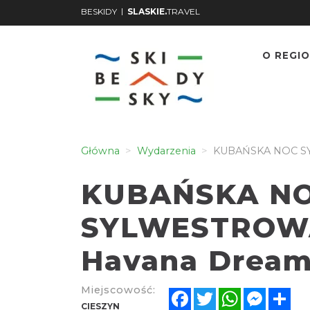
|
BESKIDY
SLASKIE.
TRAVEL
O REGIO
Główna
Wydarzenia
KUBAŃSKA NOC SY
KUBAŃSKA N
SYLWESTROWA 
Havana Drea
Miejscowość:
Facebook
Twitter
WhatsApp
Messen
Sh
CIESZYN