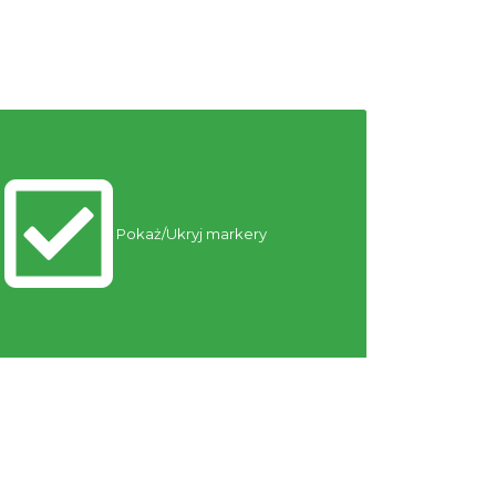
Cieszyn
0.24 km
2026-09-13
Cieszyn
0.24 km
2026-09-20
Pokaż/Ukryj markery
Cieszyn
0.24 km
2026-09-27
XV Skarby z Cieszyńskiej
Trówły
Cieszyn
0.24 km
2026-08-14
ŚWIĘTO HERBATY 2026
Cieszyn