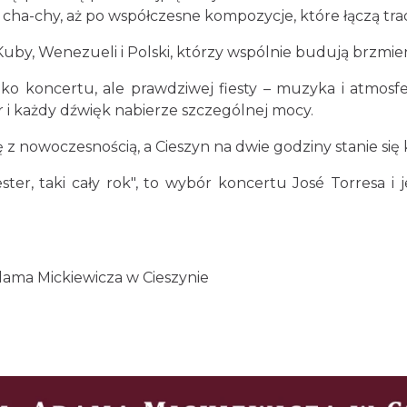
 cha-chy, aż po współczesne kompozycje, które łączą tra
uby, Wenezueli i Polski, którzy wspólnie budują brzmieni
ko koncertu, ale prawdziwej fiesty – muzyka i atmosfera
 i każdy dźwięk nabierze szczególnej mocy.
ię z nowoczesnością, a Cieszyn na dwie godziny stanie si
ester, taki cały rok", to wybór koncertu José Torresa i
dama Mickiewicza w Cieszynie