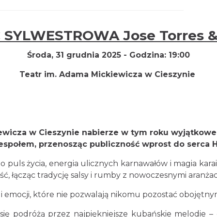
SYLWESTROWA Jose Torres &
Środa, 31 grudnia 2025 -
Godzina:
19:00
Teatr im. Adama Mickiewicza w
Cieszynie
ewicza w Cieszynie nabierze w tym roku wyjątkowe
espołem, przenosząc publiczność wprost do serca
o puls życia, energia ulicznych karnawałów i magia kara
ść, łącząc tradycję salsy i rumby z nowoczesnymi aranżac
 i emocji, które nie pozwalają nikomu pozostać obojętn
 się podróżą przez najpiękniejsze kubańskie melodie 