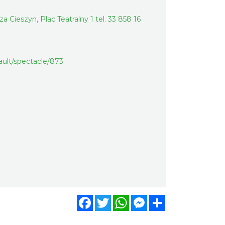
 Cieszyn, Plac Teatralny 1 tel. 33 858 16
Cieszyn
0.24 km
2026-08-16
fault/spectacle/873
Cieszyn
0.24 km
2026-08-23
Cieszyn
0.24 km
2026-08-30
Cieszyn
0.24 km
2026-09-06
Facebook
Twitter
WhatsApp
Messenger
Share