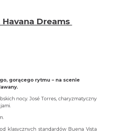
„Daniec kontra Kryszak”
Cieszyn
0.00 km
2026-11-08
 Havana Dreams
Koncert KARUZELA GNA
Cieszyn
0.00 km
2026-09-20
Mozaika Folkloru II – Spotkanie
trzech kultur
Cieszyn
go, gorącego rytmu – na scenie
0.00 km
2026-09-12
 Hawany.
LOVE SONGS-historie miłosne
zapisane w muzyce
ibskich nocy. José Torres, charyzmatyczny
Cieszyn
jami.
0.00 km
2026-10-24
ym.
Cieszyn
0.08 km
2026-08-08
– od klasycznych standardów Buena Vista