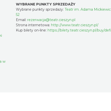
WYBRANE PUNKTY SPRZEDAŻY
Wybrane punkty sprzedaży:
Teatr im. Adama Mickiewicza
52
Email:
rezerwacja@teatr.cieszyn.pl
Strona internetowa:
http://www.teatr.cieszyn.pl/
Kup bilety on-line:
https://bilety.teatr.cieszyn.pl/buy/de
ki
a w