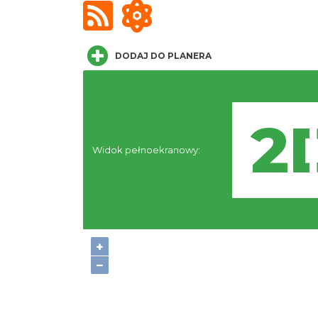
DODAJ DO PLANERA
Widok pełnoekranowy:
+
−