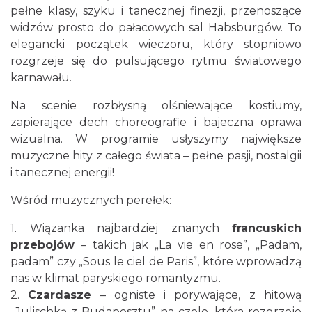
muzyce
pełne klasy, szyku i tanecznej finezji, przenoszące
Cieszyn
widzów prosto do pałacowych sal Habsburgów. To
0.00 km
2026-10-24
elegancki początek wieczoru, który stopniowo
rozgrzeje się do pulsującego rytmu światowego
karnawału.
Na scenie rozbłysną olśniewające kostiumy,
zapierające dech choreografie i bajeczna oprawa
wizualna. W programie usłyszymy największe
muzyczne hity z całego świata – pełne pasji, nostalgii
Cieszyn
i tanecznej energii!
0.08 km
2026-08-08
Wśród muzycznych perełek:
1. Wiązanka najbardziej znanych
francuskich
przebojów
– takich jak „La vie en rose”, „Padam,
padam” czy „Sous le ciel de Paris”, które wprowadzą
nas w klimat paryskiego romantyzmu.
2.
Czardasze
– ogniste i porywające, z hitową
„Julischką z Budapesztu” na czele, która rozgrzeje