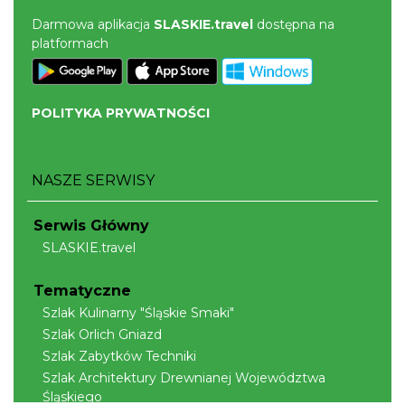
Zaprojektuj lato z Zamkiem Cieszyn
Darmowa aplikacja
SLASKIE.travel
dostępna na
0.24 km
2026-08-08
platformach
POLITYKA PRYWATNOŚCI
NASZE SERWISY
Cieszyn
0.26 km
2026-08-09
Serwis Główny
SLASKIE.travel
Tematyczne
Szlak Kulinarny "Śląskie Smaki"
Szlak Orlich Gniazd
Szlak Zabytków Techniki
Szlak Architektury Drewnianej Województwa
Cieszyn
Śląskiego