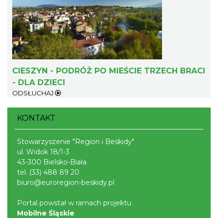
Cieszyn
0.24 km
2026-08-14
CIESZYN - PODRÓŻ PO MIEŚCIE TRZECH BRACI
- DLA DZIECI
ODSŁUCHAJ
ŚWIĘTO HERBATY 2026
KONTAKT
Cieszyn
0.24 km
2026-08-29
Stowarzyszenie "Region i Beskidy"
ul. Widok 18/1-3
43-300 Bielsko-Biała
tel.
(33) 488 89 20
biuro@euroregion-beskidy.pl
Portal powstał w ramach projektu
Mobilne Śląskie