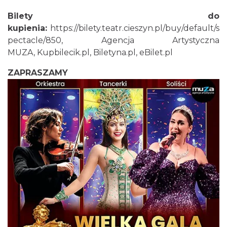
Cieszyn
Bilety do
0.21 km
2026-08-28
kupienia:
https://bilety.teatr.cieszyn.pl/buy/default/s
pectacle/850
,
Agencja Artystyczna
MUZA
,
Kupbilecik.pl
,
Biletyna.pl
,
eBilet.pl
ZAPRASZAMY
Cieszyn
0.21 km
2026-08-08
Cieszyn
0.21 km
2026-08-22