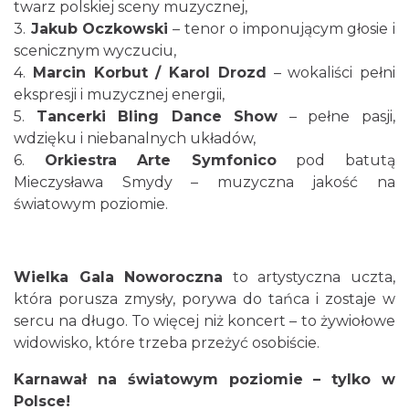
twarz polskiej sceny muzycznej,
3.
Jakub Oczkowski
– tenor o imponującym głosie i
Cieszyn
scenicznym wyczuciu,
0.21 km
2026-08-14
4.
Marcin Korbut / Karol Drozd
– wokaliści pełni
ekspresji i muzycznej energii,
5.
Tancerki Bling Dance Show
– pełne pasji,
wdzięku i niebanalnych układów,
6.
Orkiestra Arte Symfonico
pod batutą
Mieczysława Smydy – muzyczna jakość na
światowym poziomie.
Cieszyn
0.21 km
2026-08-21
Wielka Gala Noworoczna
to artystyczna uczta,
która porusza zmysły, porywa do tańca i zostaje w
sercu na długo. To więcej niż koncert – to żywiołowe
widowisko, które trzeba przeżyć osobiście.
Karnawał na światowym poziomie – tylko w
Polsce!