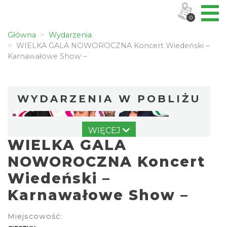
0
Główna
Wydarzenia
WIELKA GALA NOWOROCZNA Koncert Wiedeński –
Karnawałowe Show –
WYDARZENIA W POBLIŻU
WIĘCEJ
WIELKA GALA
NOWOROCZNA Koncert
Wiedeński –
Karnawałowe Show –
Spektakl "Tajemnica 16. piętra"
Cieszyn
0.00 km
2026-10-18
Miejscowość: