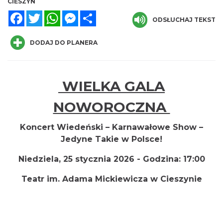
CIESZYN
Facebook
Twitter
WhatsApp
Messenger
Share
ODSŁUCHAJ TEKST
DODAJ DO PLANERA
„Daniec kontra Kryszak”
WIELKA GALA
Cieszyn
0.00 km
NOWOROCZNA
2026-11-08
Koncert Wiedeński – Karnawałowe Show –
Jedyne Takie w Polsce!
Niedziela, 25 stycznia 2026 -
Godzina:
17:00
Teatr im. Adama Mickiewicza w
Cieszynie
Koncert KARUZELA GNA
Cieszyn
0.00 km
2026-09-20