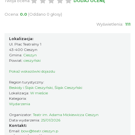
Twoja ocena:
DODAJ OCENĘ
Ocena:
0.0
(Oddano 0 głosy)
Wyświetlenia:
111
Lokalizacja:
Ul. Plac Teatralny 1
Cieszyn
43-400 Cieszyn
0.21 km
2026-08-15
Gmina:
Cieszyn
Powiat:
cieszyński
Pokaż wskazówki dojazdu
Region turystyczny:
Beskidy i Śląsk Cieszyński, Śląsk Cieszyński
Lokalizacja:
W mieście
Kategoria:
Wydarzenia
Cieszyn
Organizator:
Teatr im. Adama Mickiewicza Cieszyn
0.21 km
2026-08-29
Data wydarzenia:
25/01/2026
Kontakt:
Email:
bow@teatr.cieszyn.p