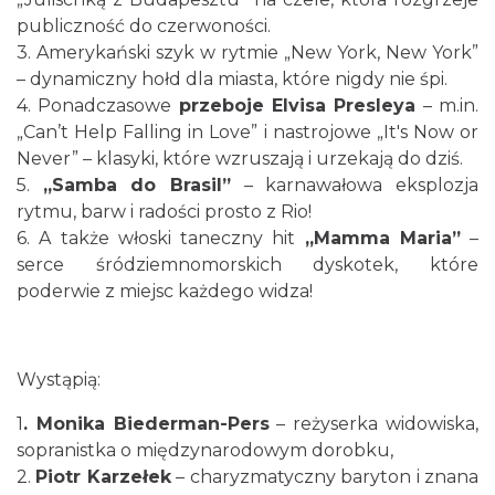
Patroni cieszyńskich ulic - wystawa
publiczność do czerwoności.
Cieszyn
3. Amerykański szyk w rytmie „New York, New York”
0.08 km
2026-07-03
– dynamiczny hołd dla miasta, które nigdy nie śpi.
4. Ponadczasowe
przeboje Elvisa Presleya
– m.in.
„Can’t Help Falling in Love” i nastrojowe „It's Now or
Never” – klasyki, które wzruszają i urzekają do dziś.
5.
„Samba do Brasil”
– karnawałowa eksplozja
rytmu, barw i radości prosto z Rio!
6. A także włoski taneczny hit
„Mamma Maria”
–
Ślad. Litera. Piksel. Wystawa z okazji 30-
serce śródziemnomorskich dyskotek, które
lecia Muzeum Drukarstwa w Cieszynie
poderwie z miejsc każdego widza!
Cieszyn
0.11 km
2026-07-01
Wystąpią:
1
. Monika Biederman-Pers
– reżyserka widowiska,
sopranistka o międzynarodowym dorobku,
2.
Piotr Karzełek
– charyzmatyczny baryton i znana