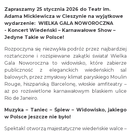
Zapraszamy 25 stycznia 2026 do Teatr im.
Adama Mickiewicza w Cieszynie na wyjątkowe
wydarzenie:
WIELKA GALA NOWOROCZNA
-
Koncert Wiedeński – Karnawałowe Show –
Jedyne Takie w Polsce!
Rozpoczyna się niezwykła podróż przez najbardziej
Mozaika Folkloru II – Spotkanie trzech
roztańczone i rozśpiewane zakątki świata! Wielka
kultur
Gala Noworoczna to widowisko, które zabierze
Cieszyn
publiczność z eleganckich wiedeńskich sal
0.00 km
2026-09-12
balowych, przez zmysłowy klimat paryskiego Moulin
Rouge, hiszpańską Barcelonę, włoskie amfiteatry –
aż po rozświetlone karnawałowym blaskiem ulice
Rio de Janeiro.
Muzyka – Taniec – Śpiew – Widowisko, jakiego
w Polsce jeszcze nie było!
LOVE SONGS-historie miłosne zapisane w
Spektakl otworzą majestatyczne wiedeńskie walce –