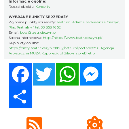
Informacje ogólne:
Rodzaj obiektu:
Koncerty
WYBRANE PUNKTY SPRZEDAŻY
Wybrane punkty sprzedaży:
Teatr im. Adama Mickiewicza Cieszyn,
Plac Teatralny 1 tel. 33 858 16 52
Email:
bow@teatr.cieszyn.pl
Cieszyn
Strona internetowa:
http://https://www.teatr.cieszyn.pl/
0.21 km
2026-09-12
Kup bilety on-line:
https://bilety.teatr.cieszyn.pl/buy/default/spectacle/850 Agencja
Artystyczna MUZA Kupbilecik.pl Biletyna.pl eBilet.pl
Facebook
Twitter
WhatsApp
Messenger
Share
Wystawa: Z ONDRASZKIEM PRZEZ DEKADY
60-lecie Turystycznego Klubu Kolarskiego
Cieszyn
PTTK "Ondraszek"
0.21 km
2026-05-27