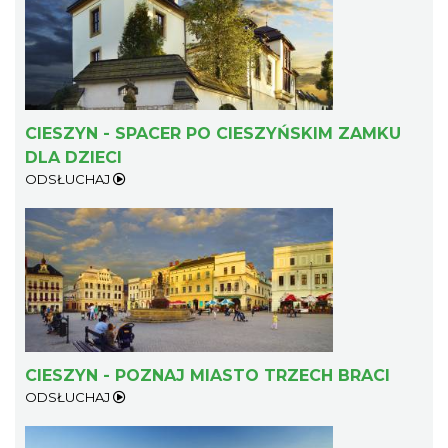
Cieszyn
0.24 km
2026-09-20
CIESZYN - SPACER PO CIESZYŃSKIM ZAMKU
DLA DZIECI
ODSŁUCHAJ
Cieszyn
0.24 km
2026-09-27
CIESZYN - POZNAJ MIASTO TRZECH BRACI
ODSŁUCHAJ
XV Skarby z Cieszyńskiej Trówły