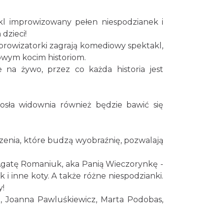
Cieszyn
akl improwizowany pełen niespodzianek i
0.18 km
2026-08-09
dzieci!
improwizatorki zagrają komediowy spektakl,
owym kocim historiom.
na żywo, przez co każda historia jest
Cieszyn
0.18 km
2026-08-16
sła widownia również będzie bawić się
Cieszyn
0.18 km
2026-08-23
enia, które budzą wyobraźnię, pozwalają
 Agatę Romaniuk, aka Panią Wieczorynkę -
„Daniec kontra Kryszak”
i inne koty. A także różne niespodzianki.
Cieszyn
y!
0.21 km
2026-11-08
a, Joanna Pawluśkiewicz, Marta Podobas,
Spektakl "Tajemnica 16.