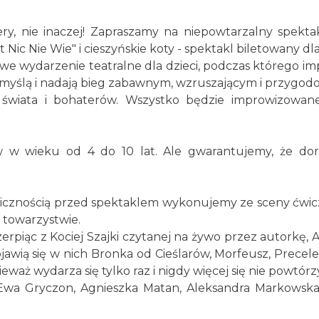
ery, nie inaczej! Zapraszamy na niepowtarzalny spekt
Nic Nie Wie" i cieszyńskie koty - spektakl biletowany dla 
tkowe wydarzenie teatralne dla dzieci, podczas którego 
myślą i nadają bieg zabawnym, wzruszającym i przygod
wiata i bohaterów. Wszystko będzie improwizowane 
w w wieku od 4 do 10 lat. Ale gwarantujemy, że doro
icznością przed spektaklem wykonujemy ze sceny ćwicz
 towarzystwie.
erpiąc z Kociej Szajki czytanej na żywo przez autorkę,
ią się w nich Bronka od Cieślarów, Morfeusz, Precelek 
waż wydarza się tylko raz i nigdy więcej się nie powtórz
: Ewa Gryczon, Agnieszka Matan, Aleksandra Markowsk