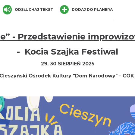
ger
are
ODSŁUCHAJ TEKST
DODAJ DO PLANERA
ie” - Przedstawienie improwiz
- Kocia Szajka Festiwal
29, 30 SIERPIEŃ 2025
Cieszyński Ośrodek Kultury "Dom Narodowy" - CO