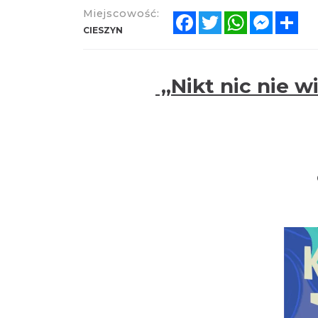
Miejscowość:
Facebook
Twitter
WhatsApp
Messen
Sh
CIESZYN
„Nikt nic nie w