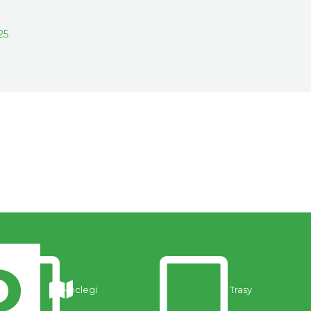
25
Noclegi
Trasy