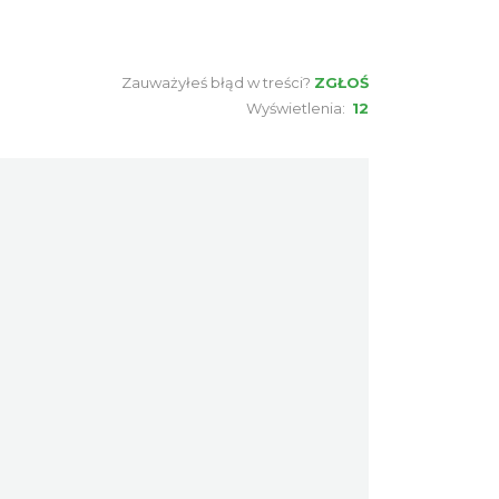
piętra"
Cieszyn
0.21 km
2026-10-18
Zauważyłeś błąd w treści?
ZGŁOŚ
Koncert KARUZELA GNA
Wyświetlenia:
12
Cieszyn
0.21 km
2026-09-20
Mozaika Folkloru II – Spotkanie
trzech kultur
Cieszyn
0.21 km
2026-09-12
LOVE SONGS-historie miłosne
zapisane w muzyce
Cieszyn
0.21 km
2026-10-24
Cieszyn
0.29 km
2026-08-08