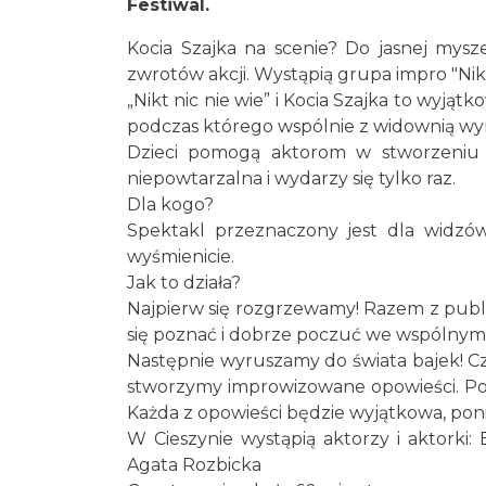
Festiwal.
Kocia Szajka na scenie? Do jasnej mysz
zwrotów akcji. Wystąpią grupa impro "Nikt 
„Nikt nic nie wie” i Kocia Szajka to wyją
podczas którego wspólnie z widownią wy
Dzieci pomogą aktorom w stworzeniu ś
niepowtarzalna i wydarzy się tylko raz.
Dla kogo?
Spektakl przeznaczony jest dla widzó
wyśmienicie.
Jak to działa?
Najpierw się rozgrzewamy! Razem z publ
się poznać i dobrze poczuć we wspólnym
Następnie wyruszamy do świata bajek! Cz
stworzymy improwizowane opowieści. Pojaw
Każda z opowieści będzie wyjątkowa, ponie
W Cieszynie wystąpią aktorzy i aktorki
Agata Rozbicka