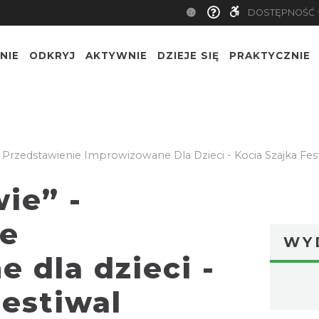
DOSTĘPNOŚĆ
NIE
ODKRYJ
AKTYWNIE
DZIEJE SIĘ
PRAKTYCZNIE
- Przedstawienie Improwizowane Dla Dzieci - Kocia Szajka Fes
wie” -
ie
WY
 dla dzieci -
Festiwal