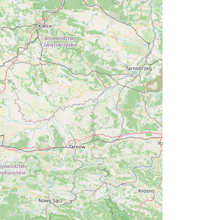
9.92 km
2026-08-08
Memoriał im. Jana Śliwki
10.77 km
2026-08-22
W górach jest wszystko co
kocham
Wisła
12.23 km
2026-08-08
Cross Bike Dzięgielów 2026
Dzięgielów
12.72 km
2026-09-05
Wieczór uwielbienia w
jedności na Mołczynie
Dzięgielów
12.89 km
2026-08-22