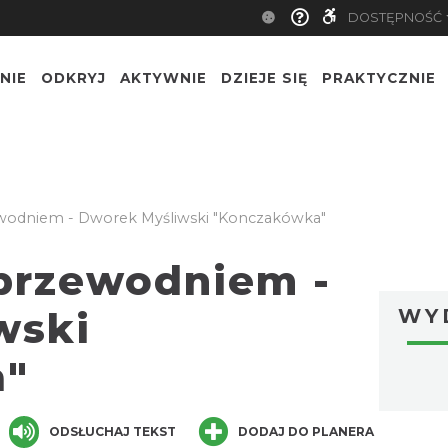
DOSTĘPNOŚĆ
NIE
ODKRYJ
AKTYWNIE
DZIEJE SIĘ
PRAKTYCZNIE
wodniem - Dworek Myśliwski "Konczakówka"
przewodniem -
wski
WY
a"
ger
are
ODSŁUCHAJ TEKST
DODAJ DO PLANERA