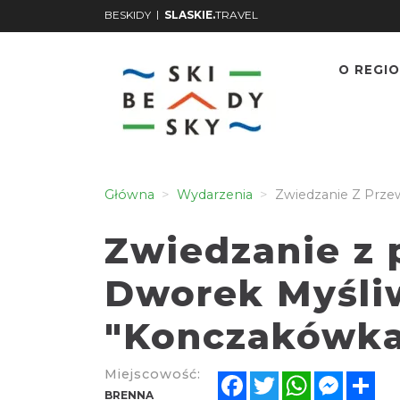
|
BESKIDY
SLASKIE.
TRAVEL
O REGIO
Główna
Wydarzenia
Zwiedzanie Z Prze
Zwiedzanie z 
Dworek Myśli
"Konczakówk
Miejscowość:
Facebook
Twitter
WhatsApp
Messen
Sh
BRENNA