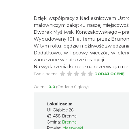
Dzięki współpracy z Nadleśnictwem Ustr
malowniczym zakątku naszej miejscowośc
Dworek Myśliwski Konczakowskiego – praw
Wybudowany 101 lat temu przez Brunona
W tym roku, będzie możliwość zwiedzania
Dodatkowo, w lipcowy wieczór, w plene
zanurzone w naturze i tradycji.
Na wydarzenia konieczna rezerwacja miejs
Twoja ocena:
DODAJ OCENĘ
Ocena:
0.0
(Oddano 0 głosy)
Lokalizacja:
Ul. Głębiec 26
43-438 Brenna
Gmina:
Brenna
Powiat:
cieszyński