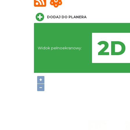
DODAJ DO PLANERA
Widok pełnoekranowy:
+
−