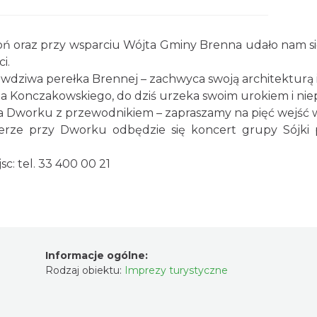
oń oraz przy wsparciu Wójta Gminy Brenna udało nam 
i.
dziwa perełka Brennej – zachwyca swoją architekturą i h
 Konczakowskiego, do dziś urzeka swoim urokiem i ni
 Dworku z przewodnikiem – zapraszamy na pięć wejść w 
rze przy Dworku odbędzie się koncert grupy Sójki p
c: tel. 33 400 00 21
Informacje ogólne:
Rodzaj obiektu:
Imprezy turystyczne