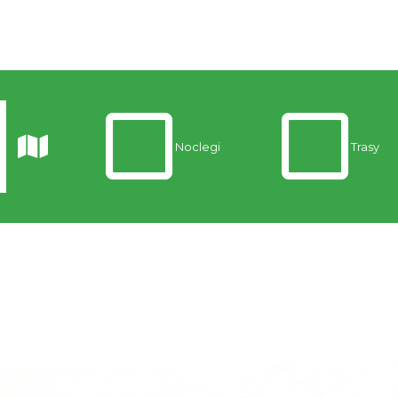
Noclegi
Trasy