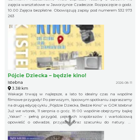
zajęcia warsztatowe w Jaworzynce Czadeczce. Rozpoczęcie o godz.
10.00 Zajęcia bezpłatne. Obowiązują zapisy pod numerem 532 973
263
Pójcie Dziecka – będzie kino!
Istebna
2026-08-11
3.38 km
Wakacje trwają w najlepsze, a lato to idealny czas na wspólne
filmowe przygody! Po pierwszym, lipcowym spotkaniu zapraszamy
na drugą edycję cyklu „Pójdzie Dziecka, Bedzie Kino” w GOK Istebna!
Już we wtorek, 11 sierpnia o godz. 18:00 wspólnie obejrzymy bajkę
„Yakari” - pełną przygód, pięknych krajobrazów i wartościową
opowieść o odwadze, przyjaźni oraz szacunku do natury. To
doskonały pomysł na letni wieczór i świetna okazja, aby spędzić
wakacyjny czas w gronie rówieśników podczas wspólnego seansu.
Zapraszamy na bajkę i... popcorn! Na wszystkich uczestników