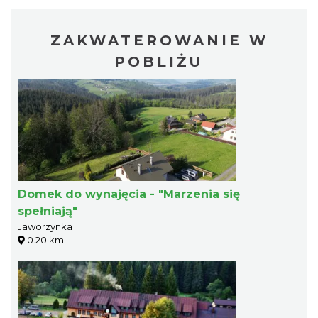
ZAKWATEROWANIE W
POBLIŻU
Domek do wynajęcia - "Marzenia się
spełniają"
Jaworzynka
0.20 km