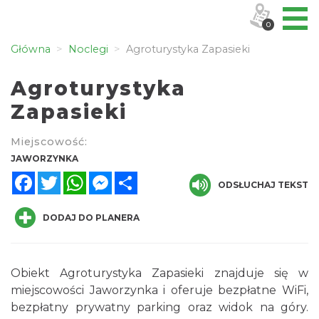
0
Główna
Noclegi
Agroturystyka Zapasieki
Agroturystyka
Zapasieki
Miejscowość:
JAWORZYNKA
Facebook
Twitter
WhatsApp
Messenger
Share
ODSŁUCHAJ TEKST
DODAJ DO PLANERA
Obiekt Agroturystyka Zapasieki znajduje się w
miejscowości Jaworzynka i oferuje bezpłatne WiFi,
bezpłatny prywatny parking oraz widok na góry.