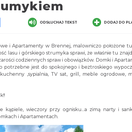
rumykiem
pp
senger
Share
ODSŁUCHAJ TEKST
DODAJ DO PL
we i Apartamenty w Brennej, malowniczo położone t
ć lasu i górskiego strumyka sprawi, że właśnie tu znajd
 szarości codziennych spraw i obowiązków. Domki i Apart
o potrzebne jest do spokojnego i beztroskiego wypoc
kuchenny ,sypialnia, TV sat, grill, meble ogrodowe, m
k!!
e kąpiele, wieczory przy ognisku...a zimą narty i sank
omkach i Apartamentach.