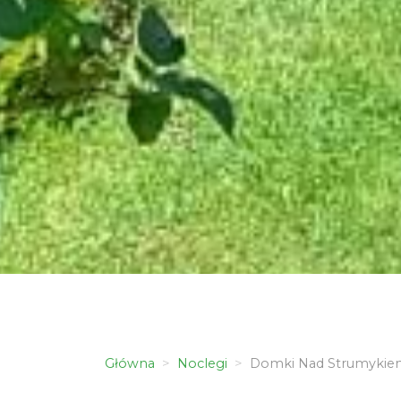
Główna
Noclegi
Domki Nad Strumykie