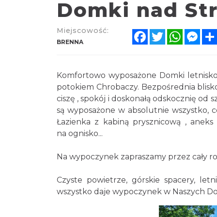
Domki nad St
Miejscowość:
Facebook
Twitter
WhatsA
Mes
BRENNA
Komfortowo wyposażone Domki letnisko
potokiem Chrobaczy. Bezpośrednia bliskoś
ciszę , spokój i doskonałą odskocznię od
są wyposażone w absolutnie wszystko, c
Łazienka z kabiną prysznicową , aneks 
na ognisko...
Na wypoczynek zapraszamy przez cały ro
Czyste powietrze, górskie spacery, letni
wszystko daje wypoczynek w Naszych D