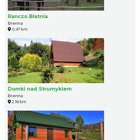
Ranczo Błatnia
Brenna
0.47 km
Domki nad Strumykiem
Brenna
2.16 km