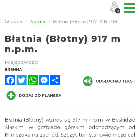
0
Główna
Natura
Błatnia (Błotny) 917 M N.p.m.
Błatnia (Błotny) 917 m
n.p.m.
Miejscowość:
BRENNA
Facebook
Twitter
WhatsApp
Messenger
Share
ODSŁUCHAJ TEKST
DODAJ DO PLANERA
Błatnia (Błotny) wznosi się 917 m n.p.m. w Beskidzie
Śląskim, w grzbiecie górskim odchodzącym od
Klimczoka na zachód. Szczyt ten stanowić może cel