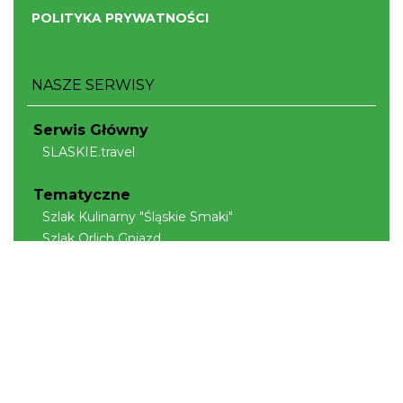
POLITYKA PRYWATNOŚCI
NASZE SERWISY
Serwis Główny
SLASKIE.travel
Tematyczne
Szlak Kulinarny "Śląskie Smaki"
Szlak Orlich Gniazd
Szlak Zabytków Techniki
Szlak Architektury Drewnianej Województwa
Śląskiego
Industriada
Juromania
Szlak Przyrody
Śląskie z dzieckiem