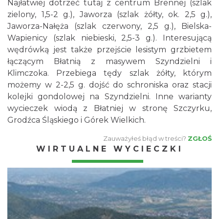
Najłatwiej dotrzeć tutaj z centrum Brennej (szlak
zielony, 1,5-2 g.), Jaworza (szlak żółty, ok. 2,5 g.),
Jaworza-Nałęża (szlak czerwony, 2,5 g.), Bielska-
Wapienicy (szlak niebieski, 2,5-3 g.). Interesującą
wędrówką jest także przejście lesistym grzbietem
łączącym Błatnią z masywem Szyndzielni i
Klimczoka. Przebiega tędy szlak żółty, którym
możemy w 2-2,5 g. dojść do schroniska oraz stacji
kolejki gondolowej na Szyndzielni. Inne warianty
wycieczek wiodą z Błatniej w stronę Szczyrku,
Grodźca Śląskiego i Górek Wielkich.
Zauważyłeś błąd w treści?
ZGŁOŚ
WIRTUALNE WYCIECZKI