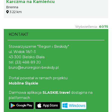
Karczma na Kamieńcu
Brenna
3.22 km
Wyświetlenia:
6075
KONTAKT
Stowarzyszenie "Region i Beskidy"
ul. Widok 18/1-3
43-300 Bielsko-Biała
tel.
(33) 488 89 20
biuro@euroregion-beskidy.pl
Portal powstał w ramach projektu
Mobilne Śląskie
Darmowa aplikacja
SLASKIE.travel
dostępna na
platformach