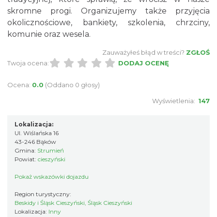
skromne progi. Organizujemy także przyjęcia
okolicznościowe, bankiety, szkolenia, chrzciny,
komunie oraz wesela.
Zauważyłeś błąd w treści?
ZGŁOŚ
Twoja ocena:
DODAJ OCENĘ
Ocena:
0.0
(Oddano 0 głosy)
Wyświetlenia:
147
Lokalizacja:
Ul. Wiślańska 16
43-246 Bąków
Gmina:
Strumień
Powiat:
cieszyński
Pokaż wskazówki dojazdu
Region turystyczny:
Beskidy i Śląsk Cieszyński, Śląsk Cieszyński
Lokalizacja:
Inny