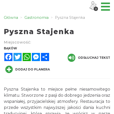
0
Główna
Gastronomia
Pyszna Stajenka
Pyszna Stajenka
Miejscowość:
BĄKÓW
Facebook
Twitter
WhatsApp
Messenger
Share
ODSŁUCHAJ TEKST
DODAJ DO PLANERA
Pyszna Stajenka to miejsce pełne niesamowitego
klimatu. Stworzone z pasji do dobrego jedzenia oraz
wspaniałej, przyjacielskiej atmosfery. Restauracja to
przede wszystkim najwyższej jakości dania kuchni
tradycyjnej, które sprawią, że wrócisz w nasze