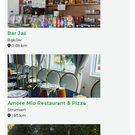
Bar Jaś
Bąków
0.69 km
Amore Mio Restaurant & Pizza
Strumień
1.85 km