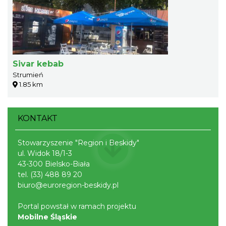
Sivar kebab
Strumień
1.85 km
KONTAKT
Stowarzyszenie "Region i Beskidy"
ul. Widok 18/1-3
43-300 Bielsko-Biała
tel.
(33) 488 89 20
biuro@euroregion-beskidy.pl
Portal powstał w ramach projektu
Mobilne Śląskie