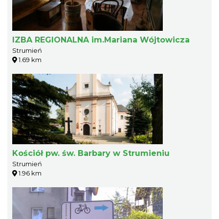
IZBA REGIONALNA im.Mariana Wójtowicza
Strumień
1.69 km
Kościół pw. św. Barbary w Strumieniu
Strumień
1.96 km