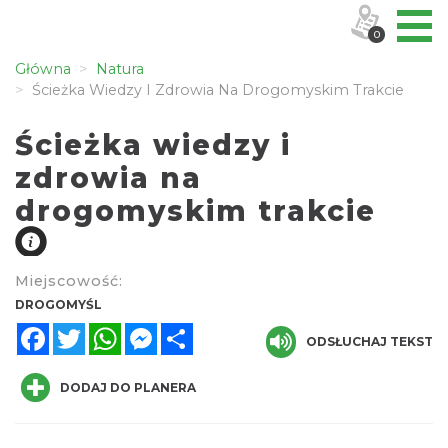
0
Główna
Natura
Ścieżka Wiedzy I Zdrowia Na Drogomyskim Trakcie
Ścieżka wiedzy i
zdrowia na
drogomyskim trakcie
Miejscowość:
DROGOMYŚL
Facebook
Twitter
WhatsApp
Messenger
Share
ODSŁUCHAJ TEKST
DODAJ DO PLANERA