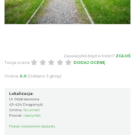
Zauważyłeś błąd w treści?
ZGŁOŚ
Twoja ocena:
DODAJ OCENĘ
Ocena:
5.0
(Oddano 3 głosy)
Lokalizacja:
Ul. Modrzewiowa
43-424 Drogomyśl
Gmina:
Strumień
Powiat:
cieszyński
Pokaż wskazówki dojazdu