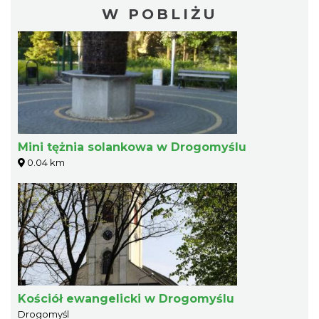
W POBLIŻU
Mini tężnia solankowa w Drogomyślu
0.04 km
Kościół ewangelicki w Drogomyślu
Drogomyśl