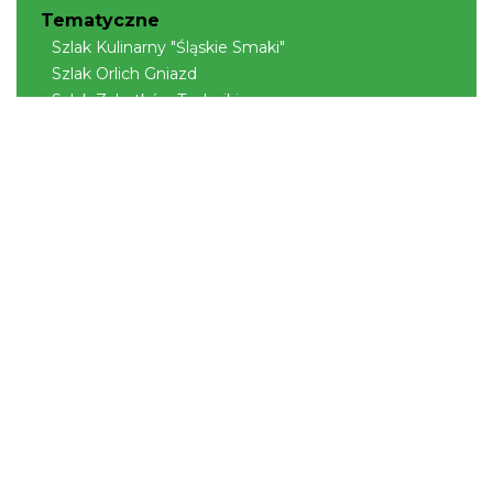
Tematyczne
Szlak Kulinarny "Śląskie Smaki"
Szlak Orlich Gniazd
Szlak Zabytków Techniki
Szlak Architektury Drewnianej Województwa
Śląskiego
Industriada
Juromania
Szlak Przyrody
Śląskie z dzieckiem
Śląskie po zdrowie
Narty w Śląskim
Rowerem przez Śląskie
Kajakiem przez Śląskie
Regionalne
Beskidy
Śląsk Cieszyński
Jura Krakowsko-Częstochowska
Kraina Górnej Odry