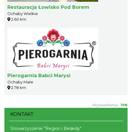
Restauracja Łowisko Pod Borem
Ochaby Wielkie
2.60 km
Pierogarnia Babci Marysi
Ochaby Małe
2.78 km
Wyświetlenia:
198
KONTAKT
Stowarzyszenie "Region i Beskidy"