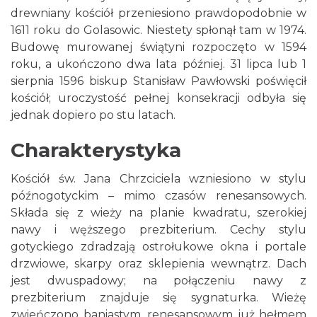
drewniany kościół przeniesiono prawdopodobnie w
1611 roku do Golasowic. Niestety spłonął tam w 1974.
Budowę murowanej świątyni rozpoczęto w 1594
roku, a ukończono dwa lata później. 31 lipca lub 1
sierpnia 1596 biskup Stanisław Pawłowski poświęcił
kościół; uroczystość pełnej konsekracji odbyła się
jednak dopiero po stu latach.
Charakterystyka
Kościół św. Jana Chrzciciela wzniesiono w stylu
późnogotyckim – mimo czasów renesansowych.
Składa się z wieży na planie kwadratu, szerokiej
nawy i węższego prezbiterium. Cechy stylu
gotyckiego zdradzają ostrołukowe okna i portale
drzwiowe, skarpy oraz sklepienia wewnątrz. Dach
jest dwuspadowy; na połączeniu nawy z
prezbiterium znajduje się sygnaturka. Wieżę
zwieńczono baniastym, renesansowym już hełmem