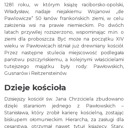
1281 roku, w którym książę raciborsko-opolski,
Władysław, nadaje niejakiemu Wojanowi „de
Pawlowicze” 50 łanów frankońskich ziemi, w celu
założenia wsi na prawie niemieckim. Po dwóch
latach przywilej rozszerzono, wspominając m.in. o
ziemi dla proboszcza. Być może na początku XIV
wieku w Pawłowicach istniał już drewniany kościół.
Przez następne stulecia miejscowość podlegała
państwu pszczyńskiemu, a kolejnymi właścicielami
tutejszego majątku były rody: Pawłowskich,
Gusnarów i Reitzensteinów.
Dzieje kościoła
Dzisiejszy kościół św. Jana Chrzciciela zbudowano
dzięki staraniom jednego z Pawłowskich –
Stanisława, który zrobił karierę kościelną, zostając
biskupem ołomunieckim. Hierarcha, za zasługi dla
cesarstwa, otrzymał nawet tytuł książęcy. Stary,