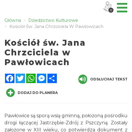
0
Główna
Dziedzictwo Kulturowe
Kościół Św. Jana Chrzciciela W Pawłowicach
Kościół św. Jana
Chrzciciela w
Pawłowicach
Facebook
Twitter
WhatsApp
Messenger
Share
ODSŁUCHAJ TEKST
DODAJ DO PLANERA
Pawłowice są sporą wsią gminną, położoną pośrodku
drogi łączącej Jastrzębie-Zdrój z Pszczyną. Zostały
założone w XIII wieku, co potwierdza dokument z