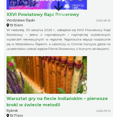
XXVI Powiatowy Rajd Rowerowy
Wodzisław Śląski
2026-08-30
19.15 km
W niedzielę, 30 sierpnia 2026 r., odbędzie się XXVI Powiatowy Rajd
Rowerowy – jedno z największych i najchętniej wybieranych
wydarzeń rekreacyjnych w regionie. Tegoroczna edycja rozpocznie
się w Wodzisławiu Śląskim, a zakończy w Gminie Gorzyce, gdzie na
uczestników czekać będzie Piknik Rowerowy z licznymi atrakcjami.
Warsztat gry na flecie indiańskim – pierwsze
kroki w świecie melodii
Rybnik
2026-09-10
19.71 km