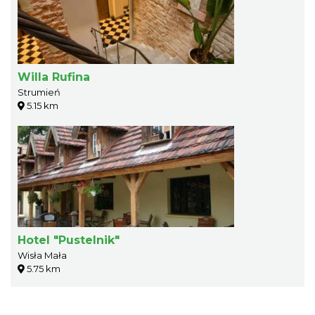
Willa Rufina
Strumień
5.15 km
Hotel "Pustelnik"
Wisła Mała
5.75 km