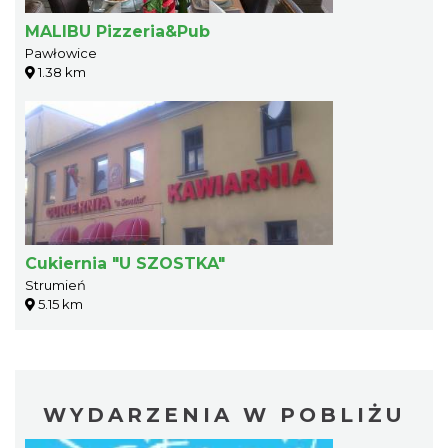
MALIBU Pizzeria&Pub
Pawłowice
1.38 km
Cukiernia "U SZOSTKA"
Strumień
5.15 km
WYDARZENIA W POBLIŻU