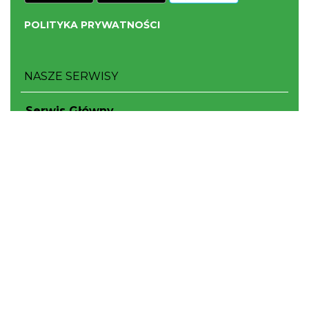
POLITYKA PRYWATNOŚCI
NASZE SERWISY
Serwis Główny
SLASKIE.travel
Tematyczne
Szlak Kulinarny "Śląskie Smaki"
Szlak Orlich Gniazd
Szlak Zabytków Techniki
Szlak Architektury Drewnianej Województwa
Śląskiego
Industriada
Juromania
Szlak Przyrody
Śląskie z dzieckiem