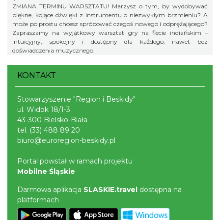
ZMIANA TERMINU WARSZTATU! Marzysz o tym, by wydobywać
piękne, kojące dźwięki z instrumentu o niezwykłym brzmieniu? A
może po prostu chcesz spróbować czegoś nowego i odprężającego?
Zapraszamy na wyjątkowy warsztat gry na flecie indiańskim –
intuicyjny, spokojny i dostępny dla każdego, nawet bez
doświadczenia muzycznego.
KONTAKT
Stowarzyszenie "Region i Beskidy"
ul. Widok 18/1-3
43-300 Bielsko-Biała
tel.
(33) 488 89 20
biuro@euroregion-beskidy.pl
Portal powstał w ramach projektu
Mobilne Śląskie
Darmowa aplikacja
SLASKIE.travel
dostępna na
platformach