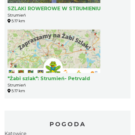
SZLAKI ROWEROWE W STRUMIENIU
Strumień
5.17 km
"Żabi szlak": Strumień- Petrvald
Strumień
5.17 km
POGODA
Katowice