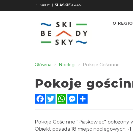
|
BESKIDY
SLASKIE.
TRAVEL
O REGIO
Główna
Noclegi
Pokoje Gościnne
Pokoje gości
Facebook
Twitter
WhatsApp
Messenger
Share
Pokoje Gościnne "Piaskowiec" położony 
Obiekt posiada 18 miejsc noclegowych: -1