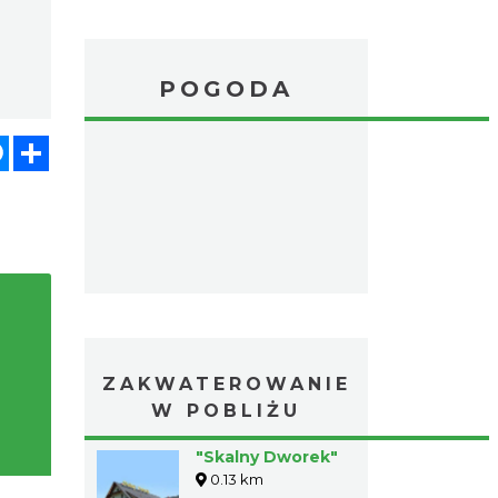
POGODA
atsApp
Messenger
Share
ZAKWATEROWANIE
W POBLIŻU
"Skalny Dworek"
0.13 km