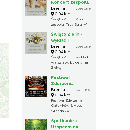
Koncert zespołu
"Trzy Struny"
Brenna
2026-08-14
0.04 km
Święto Zielin - Koncert
zespołu "Trzy Struny"
Święto Zielin -
wykład i
warsztaty:
Brenna
2026-08-14
0.04 km
bukiety na Zielną
Święto Zielin - wykład i
warsztaty: bukiety na
Zielną
Festiwal
Zderzenia
Gatunków & Moto
Brenna
2026-08-07
0.04 km
Granda 2026
Festiwal Zderzenia
Gatunków & Moto
Granda 2026
Spotkanie z
Utopcem na