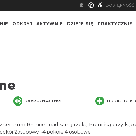
DOSTĘPNOŚĆ
NIE
ODKRYJ
AKTYWNIE
DZIEJE SIĘ
PRAKTYCZNIE
nne
ODSŁUCHAJ TEKST
DODAJ DO PL
w centrum Brennej, nad samą rzeką Brennicą przy kąpie
 pokój 2osobowy, -4 pokoje 4 osobowe.