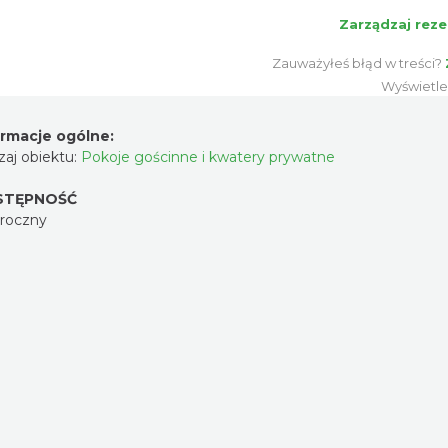
Zarządzaj reze
Zauważyłeś błąd w treści?
Wyświetle
ormacje ogólne:
aj obiektu:
Pokoje gościnne i kwatery prywatne
STĘPNOŚĆ
oroczny