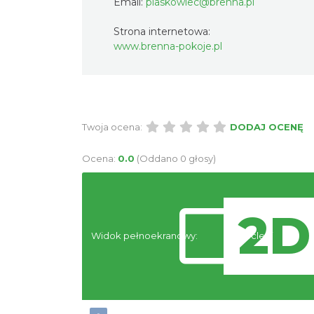
Email:
piaskowiec@brenna.pl
Strona internetowa:
www.brenna-pokoje.pl
Twoja ocena:
DODAJ OCENĘ
Ocena:
0.0
(Oddano 0 głosy)
Widok pełnoekranowy:
Noclegi