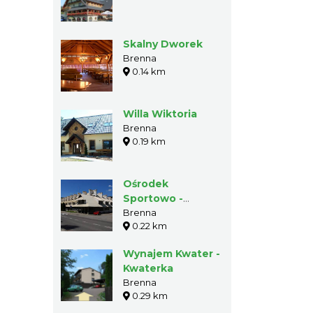
Skalny Dworek
Brenna
0.14 km
Willa Wiktoria
Brenna
0.19 km
Ośrodek
Sportowo -
Wypoczynkowy
Brenna
0.22 km
"Hala Sportowa"
Wynajem Kwater -
Kwaterka
Brenna
0.29 km