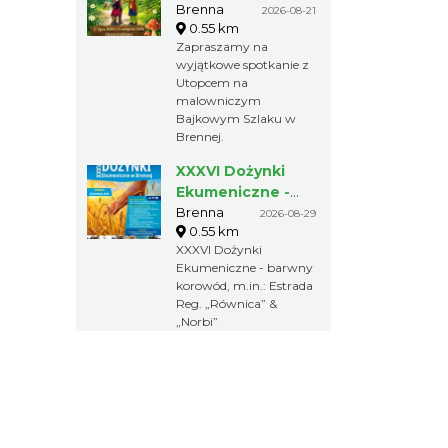
Bajkowym Szlaku
Brenna
2026-08-21
0.55 km
Zapraszamy na
wyjątkowe spotkanie z
Utopcem na
malowniczym
Bajkowym Szlaku w
Brennej.
XXXVI Dożynki
Ekumeniczne -
barwny korowód,
Brenna
2026-08-29
0.55 km
m.in.: Estrada Reg.
XXXVI Dożynki
„Równica” &
Ekumeniczne - barwny
„Norbi”
korowód, m.in.: Estrada
Reg. „Równica” &
„Norbi”