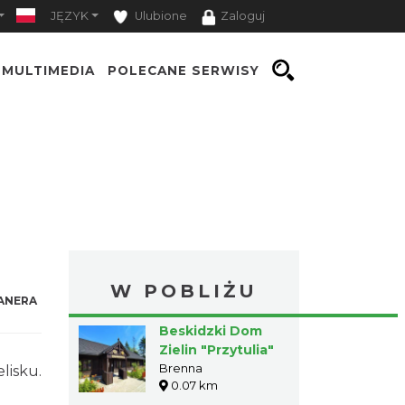
JĘZYK
Ulubione
Zaloguj
MULTIMEDIA
POLECANE SERWISY
W POBLIŻU
ANERA
Beskidzki Dom
Zielin "Przytulia"
Brenna
lisku.
0.07 km