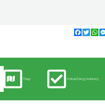
Facebook
Twitter
Wh
Trasy
Pokaż/Ukryj markery