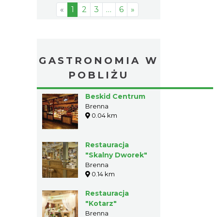
«
1
2
3
…
6
»
GASTRONOMIA W
POBLIŻU
Beskid Centrum
Brenna
0.04 km
Restauracja
"Skalny Dworek"
Brenna
0.14 km
Restauracja
"Kotarz"
Brenna