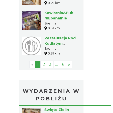
0.29 km
Kawiarnia&Pub
NIEbanalnie
Brenna
0.31 km
Restauracja Pod
Kudłatym
Baranem
Brenna
0.31 km
«
1
2
3
…
6
»
WYDARZENIA W
POBLIŻU
Święto Zielin -