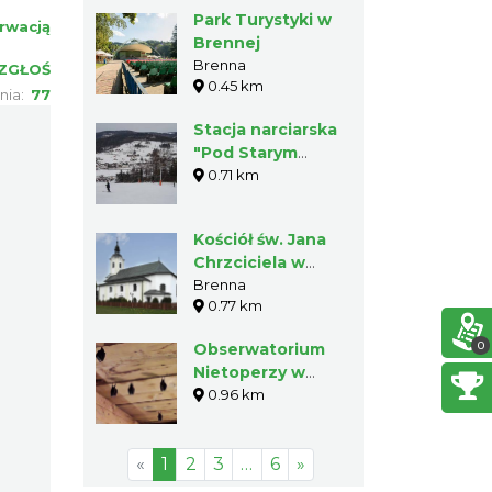
Park Turystyki w
rwacją
Brennej
Brenna
ZGŁOŚ
0.45 km
nia:
77
Stacja narciarska
"Pod Starym
Groniem"
0.71 km
Kościół św. Jana
Chrzciciela w
Brennej
Brenna
0.77 km
0
Obserwatorium
Nietoperzy w
Brennej
0.96 km
«
1
2
3
…
6
»