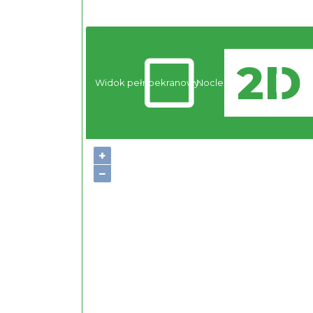
Widok pełnoekranowy:
Noclegi
+
−