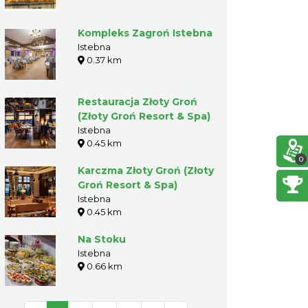
Kompleks Zagroń Istebna
Istebna
0.37 km
Restauracja Złoty Groń
(Złoty Groń Resort & Spa)
Istebna
0.45 km
0
Karczma Złoty Groń (Złoty
Groń Resort & Spa)
Istebna
0.45 km
Na Stoku
Istebna
0.66 km