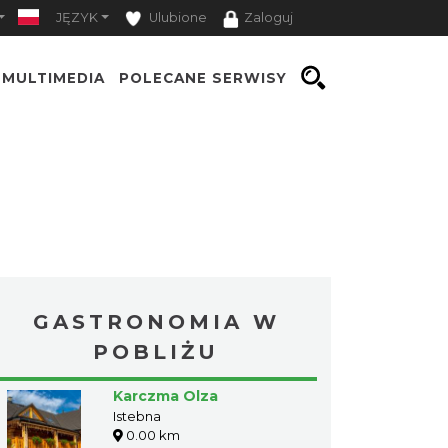
JĘZYK
Ulubione
Zaloguj
MULTIMEDIA
POLECANE SERWISY
GASTRONOMIA W
POBLIŻU
Karczma Olza
Istebna
0.00 km