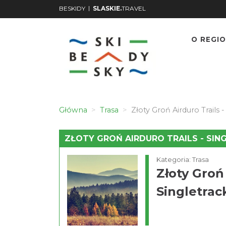
|
BESKIDY
SLASKIE.
TRAVEL
O REGIO
Główna
Trasa
Złoty Groń Airduro Trails -
ZŁOTY GROŃ AIRDURO TRAILS - SIN
Kategoria: Trasa
Złoty Groń 
Singletrac