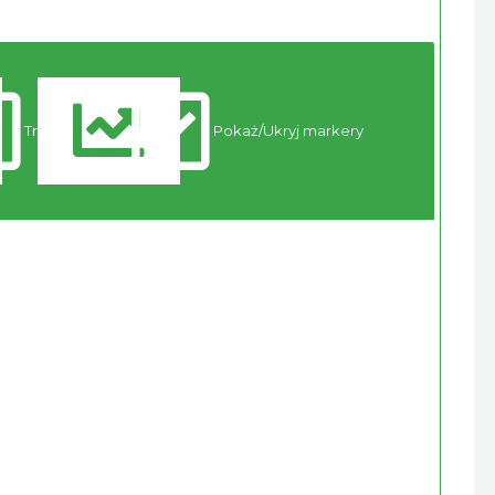
Trasy
Pokaż/Ukryj markery