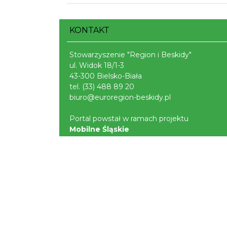
KONTAKT
Stowarzyszenie "Region i Beskidy"
ul. Widok 18/1-3
43-300 Bielsko-Biała
tel.
(33) 488 89 20
biuro@euroregion-beskidy.pl
Portal powstał w ramach projektu
Mobilne Śląskie
Darmowa aplikacja
SLASKIE.travel
dostępn
na platformach
POLITYKA PRYWATNOŚCI