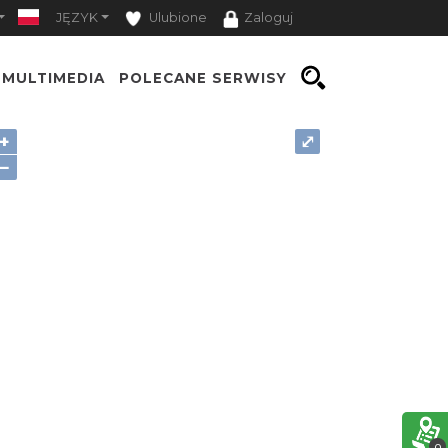
JĘZYK
Ulubione
Zaloguj
MULTIMEDIA
POLECANE SERWISY
+
⤢
−
0