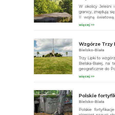
W okolicy Jeleśni 
granicy, znajdują 
II wojną światową
często obiektów w 
więcej >>
mniej znane i odwi
obiektów leży w re
Żywiec – Korbielów.
Wzgórze Trzy L
Bielsko-Biała
Trzy Lipki to wzgór
Bielska-Białej, na 
geograficznie do Po
lipowy - obecnie 
więcej >>
charakterystyczne
spacerów, a ze szcz
okolice miasta. W 
Polskie fortyfi
Krajobrazowy Sarni S
Bielsko-Biała
Polskie fortyfikac