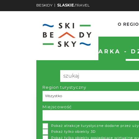
|
BESKIDY
SLASKIE.
TRAVEL
O REGIO
WYSZUKIWARKA - D
Region turystyczny
Region turystyczny
Wszystko
Miejscowość
Pokaż atrakcje turystyczne dodane przez u
Pokaż tylko obiekty 3D
Pokaż tylko obiekty posiadające wirtualne w