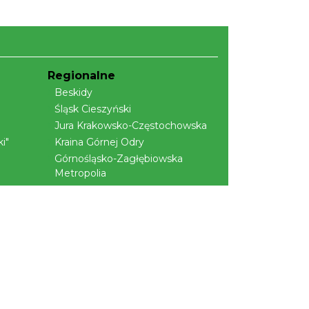
Regionalne
Beskidy
Śląsk Cieszyński
Jura Krakowsko-Częstochowska
i"
Kraina Górnej Odry
Górnośląsko-Zagłębiowska
Metropolia
ej