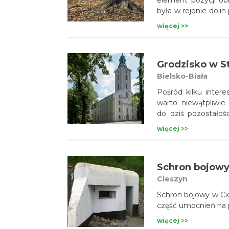
element pozycji obr
była w rejonie doli
Otaczając od za
więcej >>
z największych nas
budowę prowadzono 
z 21 schronów, któr
Bielsko-Biała
Pośród kilku intere
warto niewątpliwi
do dziś pozostałoś
dawno nie istniało,
więcej >>
gdy pojawiły się 
znajdują się również
Jana Chrzciciela.
Schron bojowy
Cieszyn
Schron bojowy w Ci
część umocnień na 
więcej >>