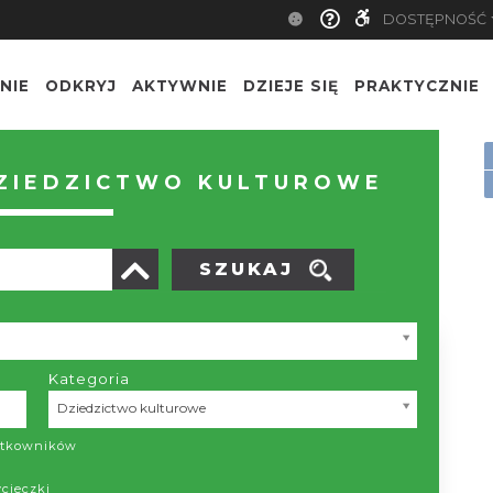
DOSTĘPNOŚĆ
NIE
ODKRYJ
AKTYWNIE
DZIEJE SIĘ
PRAKTYCZNIE
ZIEDZICTWO KULTUROWE
SZUKAJ
Kategoria
Kategoria
Dziedzictwo kulturowe
żytkowników
ycieczki