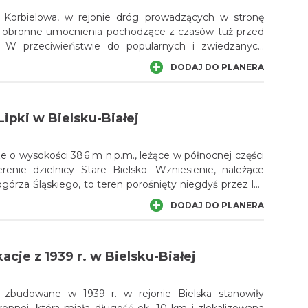
i Korbielowa, w rejonie dróg prowadzących w stronę
się obronne umocnienia pochodzące z czasów tuż przed
. W przeciwieństwie do popularnych i zwiedzanych
Węgierskiej Górce, tutejsze fortyfikacje są znacznie
DODAJ DO PLANERA
edzają je głównie amatorzy sztuki militarnej. Kilka
jonie miejscowości Krzyżowa, położonej przy drodze
ipki w Bielsku-Białej
ze o wysokości 386 m n.p.m., leżące w północnej części
terenie dzielnicy Stare Bielsko. Wzniesienie, należące
górza Śląskiego, to teren porośnięty niegdyś przez las
pokryty łąkami. Wzgórze rozpoznawalne jest dzięki
DODAJ DO PLANERA
mu krzyżowi. Okolica ta jest popularnym miejscem
ytu wzniesienia rozciąga się ładny widok na górzyste
rejonie tym znajduje się także Zespół Przyrodniczo-
kacje z 1939 r. w Bielsku-Białej
tok.
je zbudowane w 1939 r. w rejonie Bielska stanowiły