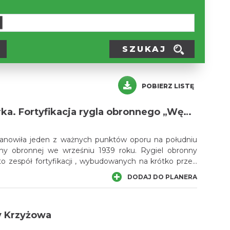
SZUKAJ
POBIERZ LISTĘ
Węgierska Górka. Fortyfikacja rygla obronnego „Węgierska Górka”, izba muzealna w Forcie „Wędrowiec”.
tanowiła jeden z ważnych punktów oporu na południu
jny obronnej we wrześniu 1939 roku. Rygiel obronny
o zespół fortyfikacji , wybudowanych na krótko przed
 światowej. Zadaniem budowli była obrona ważnej
DODAJ DO PLANERA
i linii kolejowej w dolinie Soły, na wypadek ataku wojsk
skę od południa, z terenu sprzymierzonej ówcześnie
y Krzyżowa