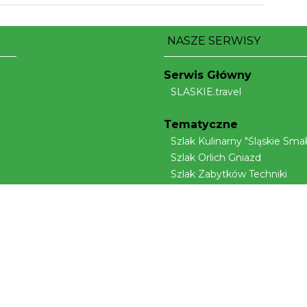
NASZE SERWISY
Serwis Główny
SLASKIE.travel
Tematyczne
Szlak Kulinarny "Śląskie Smak
Szlak Orlich Gniazd
Szlak Zabytków Techniki
Szlak Architektury Drewnian
a
Województwa Śląskiego
Industriada
Juromania
Szlak Przyrody
Śląskie z dzieckiem
Śląskie po zdrowie
Narty w Śląskim