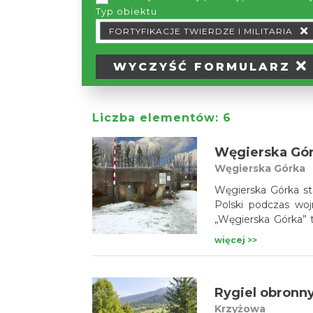
Typ obiektu
Typ obiektu Typ wypożyczalni
FORTYFIKACJE TWIERDZE I MILITARIA
WYCZYŚĆ
FORMULARZ
Liczba elementów:
6
Węgierska Górka
Węgierska Górka s
Polski podczas wo
„Węgierska Górka” t
wybuchem II wojny
więcej >>
strategicznie drogi 
niemieckich na Pol
z Hitlerem Słowacji.
Rygiel obronn
Krzyżowa