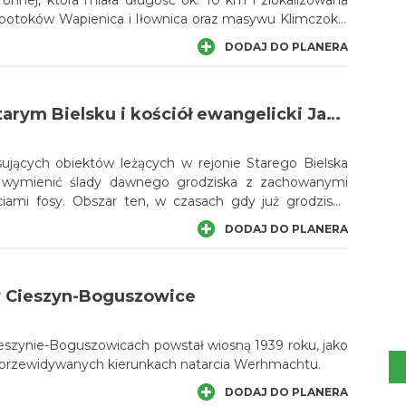
onnej, która miała długość ok. 10 km i zlokalizowana
n potoków Wapienica i Iłownica oraz masywu Klimczoka.
chodu i północy miasto Bielsko była to jedna
DODAJ DO PLANERA
zych pozycji ufortyfikowanych z tamtych czasów. Jej
wiosną i latem 1939 r. Do dzisiaj dotrwały wszystkie
e udało się wówczas wznieść.
Grodzisko w Starym Bielsku i kościół ewangelicki Jana Chrzciciela
sujących obiektów leżących w rejonie Starego Bielska
e wymienić ślady dawnego grodziska z zachowanymi
ciami fosy. Obszar ten, w czasach gdy już grodzisko
 był też miejscem wydarzeń wojny trzydziestoletniej,
DODAJ DO PLANERA
tu oddziały szwedzkie. W sąsiedztwie tego miejsca
 dwa kościoły: katolicki św. Stanisława oraz ewangelicki
 Cieszyn-Boguszowice
eszynie-Boguszowicach powstał wiosną 1939 roku, jako
przewidywanych kierunkach natarcia Werhmachtu.
DODAJ DO PLANERA