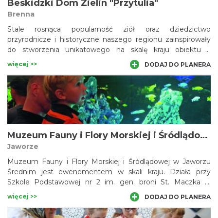
Beskidzki Dom Zielin "Przytulia"
Brenna
Stale rosnąca popularność ziół oraz dziedzictwo
przyrodnicze i historyczne naszego regionu zainspirowały
do stworzenia unikatowego na skalę kraju obiektu –
Beskidzkiego Domu Zielin „Przytulia”. Multimedialna
więcej >>
DODAJ DO PLANERA
wystawa stała obrazuje funkcjonowanie ziół w kulturze i
życiu codziennym górali śląskich. Wokół budynku znajduje
się herbarium – ogródek ziołowy. W trakcie zwiedzania
przewidziana jest również projekcja filmu promocyjnego
oraz degustacja owocowo-ziołowej herbaty breńskiej.
Kalendarz wydarzeń pełen jest ziołowych warsztatów,
koncertów i spektakli.
Muzeum Fauny i Flory Morskiej i Śródlądowej w Jaworzu
Jaworze
Muzeum Fauny i Flory Morskiej i Śródlądowej w Jaworzu
Średnim jest ewenementem w skali kraju. Działa przy
Szkole Podstawowej nr 2 im. gen. broni St. Maczka w
Jaworzu i istnieje dzięki zaangażowaniu uczniów i
więcej >>
DODAJ DO PLANERA
nauczycieli tej szkoły. Powstało dzięki hojności jednego z
mieszkańców – bosmana Erwina Pasternego. Podarował on