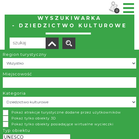
0
WYSZUKIWARKA
- DZIEDZICTWO KULTUROWE
Region turystyczny
Liczba elementów:
63
POBIERZ LISTĘ
Miejscowość
Kategoria
Interaktywne Centrum Bajki i Animacji OKO
Pokaż atrakcje turystyczne dodane przez użytkowników
Bielsko-Biała
Pokaż tylko obiekty 3D
Pokaż tylko obiekty posiadające wirtualne wycieczki
Interaktywne Centrum Bajki i Animacji OKO przy Studiu
Typ obiektu
Filmów Rysunkowych to: wystawy, kino dla dużych i