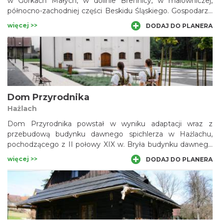
w Górkach Małych, w dolinie Brennicy, w malowniczej,
północno-zachodniej części Beskidu Śląskiego. Gospodarze
Chaty zapraszają na spotkanie z „okruchem” tradycji.
więcej >>
DODAJ DO PLANERA
Możemy zapoznać się tutaj z tajnikami wypieku chleba,
wyrobu masła i sera czy pozyskiwania miodu. Chata może
być początkiem lub zakończeniem wycieczek górskich w
pasma Równicy lub Klimczoka i Błatniej.
Dom Przyrodnika
Hażlach
Dom Przyrodnika powstał w wyniku adaptacji wraz z
przebudową budynku dawnego spichlerza w Hażlachu,
pochodzącego z II połowy XIX w. Bryła budynku dawnego
spichlerza pozostała bez zmian.
więcej >>
DODAJ DO PLANERA