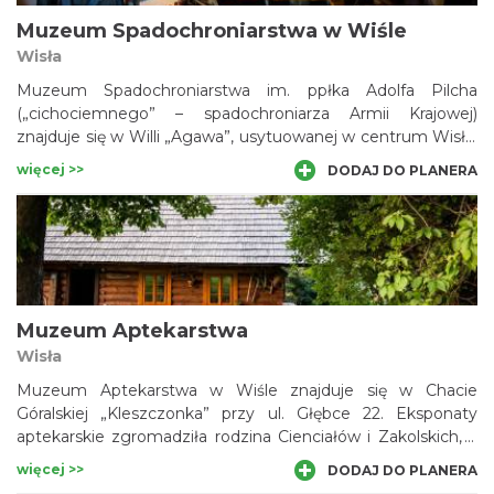
Muzeum Spadochroniarstwa w Wiśle
Wisła
Muzeum Spadochroniarstwa im. ppłka Adolfa Pilcha
(„cichociemnego” – spadochroniarza Armii Krajowej)
znajduje się w Willi „Agawa”, usytuowanej w centrum Wisły.
Eksponaty zgromadził Piotr Wybraniec, a po raz pierwszy
więcej >>
DODAJ DO PLANERA
zostały zaprezentowane w 2003 roku. Muzeum chwali się
największą w kraju kolekcją pamiątek związanych z historią
polskiego spadochroniarstwa - od czasów Drugiej
Rzeczypospolitej po współczesność.
Muzeum Aptekarstwa
Wisła
Muzeum Aptekarstwa w Wiśle znajduje się w Chacie
Góralskiej „Kleszczonka” przy ul. Głębce 22. Eksponaty
aptekarskie zgromadziła rodzina Cienciałów i Zakolskich, a
są wśród nich pamiątki po pierwszym wiślańskim
więcej >>
DODAJ DO PLANERA
farmaceucie, Pawle Cienciale. Poza typowym