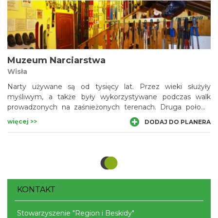
wyposażeniem dawnej apteki, możemy zobaczyć także
kilka niezwykłości. Warto tu przyjechać chociażby dla 140-
letniej sauny komorowo-ziołowej czy 200-letniego,
drewnianego stetoskopu.
Muzeum Narciarstwa
Wisła
Narty używane są od tysięcy lat. Przez wieki służyły
myśliwym, a także były wykorzystywane podczas walk
prowadzonych na zaśnieżonych terenach. Druga połowa
XIX wieku przyniosła rozwój narciarstwa traktowanego jako
więcej >>
DODAJ DO PLANERA
dyscyplina turystyki, a potem sportu. Z kolekcją nart, wśród
której znajdziemy także te stare, XIX-wieczne, zapoznać
możemy się w Muzeum Narciarstwa w Wiśle. Do jego
eksponatów należy również sprzęt używany przez Adama
Małysza i innych polskich zawodników.
KONTAKT
Stowarzyszenie "Region i Beskidy"