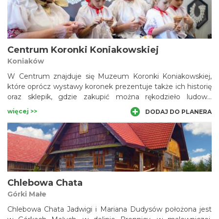
przygotowane przez siebie zbiory fauny i flory mórz
południowych swojej dawnej szkole. W 2011 r. narodziły się
plany budowy nowoczesnego budynku Muzeum.
Centrum Koronki Koniakowskiej
Koniaków
W Centrum znajduje się Muzeum Koronki Koniakowskiej,
które oprócz wystawy koronek prezentuje także ich historię
oraz sklepik, gdzie zakupić można rękodzieło ludowe
charakterystyczne dla Trójwsi Beskidzkiej na czele z
więcej >>
DODAJ DO PLANERA
koniakowskimi koronkami.
Chlebowa Chata
Górki Małe
Chlebowa Chata Jadwigi i Mariana Dudysów położona jest