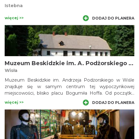
Istebna
więcej >>
DODAJ DO PLANERA
Muzeum Beskidzkie im. A. Podżorskiego w Wiśle
Wisła
Muzeum Beskidzkie im. Andrzeja Podżorskiego w Wiśle
znajduje się w samym centrum tej wypoczynkowej
miejscowości, blisko placu Bogumiła Hoffa. Od początku
istnienia mieści się w jednym z najładniejszych obiektów
więcej >>
DODAJ DO PLANERA
zabytkowych Wisły, czyli XVIII-wiecznej, murowanej
karczmie. Głównym celem działalności muzeum jest
gromadzenie i prezentowanie dorobku kulturalnego górali
Beskidu Śląskiego. Obok Muzeum ulokowano Enklawę
Budownictwa Drewnianego.