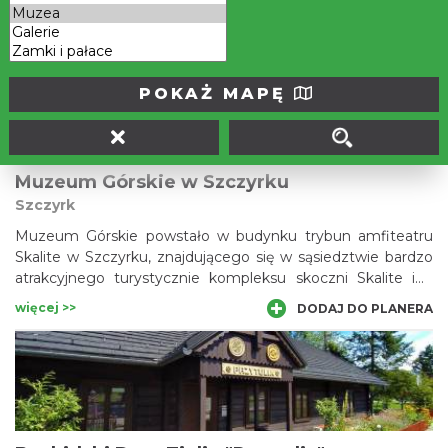
małych, zajęcia edukacyjne i wydarzenia artystyczne.
więcej >>
DODAJ DO PLANERA
POKAŻ MAPĘ
Muzeum Górskie w Szczyrku
Szczyrk
Muzeum Górskie powstało w budynku trybun amfiteatru
Skalite w Szczyrku, znajdującego się w sąsiedztwie bardzo
atrakcyjnego turystycznie kompleksu skoczni Skalite im.
Beskidzkich Olimpijczyków oraz spacerowego Deptaku nad
więcej >>
DODAJ DO PLANERA
Żylicą. Muzeum odzwierciedla szerokie spojrzenie na
historię i rozwój miejscowości turystycznej, ściśle związanej
z narciarstwem i dziedzictwem kulturowym Karpat.