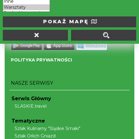
Portal powstał w ramach projektu
Mobilne Śląskie
POKAŻ MAPĘ
Darmowa aplikacja
SLASKIE.travel
dostępna na
platformach
POLITYKA PRYWATNOŚCI
NASZE SERWISY
Serwis Główny
SLASKIE.travel
Tematyczne
Szlak Kulinarny "Śląskie Smaki"
Szlak Orlich Gniazd