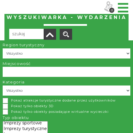
0
WYSZUKIWARKA - WYDARZENIA
Region turystyczny
Brak wyników
Miejscowość
Kategoria
KONTAKT
Pokaż atrakcje turystyczne dodane przez użytkowników
Pokaż tylko obiekty 3D
Stowarzyszenie "Region i Beskidy"
Pokaż tylko obiekty posiadające wirtualne wycieczki
ul. Widok 18/1-3
Typ obiektu
43-300 Bielsko-Biała
tel.
(33) 488 89 20
biuro@euroregion-beskidy.pl