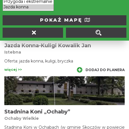
radości z pięknego sportu, jakim jest jazda konna. Fidel,
więcej >>
DODAJ DO PLANERA
Bakardia i Nila dzięki swej łagodności i inteligencji zapewnią
niepowtarzalną zabawę zarówno zaawansowanym
jeźdźcom, jak i amatorom.
POKAŻ MAPĘ
Jazda Konna-Kuligi Kowalik Jan
Istebna
Oferta: jazda konna, kuligi, bryczka
więcej >>
DODAJ DO PLANERA
Stadnina Koni „Ochaby”
Ochaby Wielkie
Stadnina Koni w Ochabach (w gminie Skoczów w powiecie