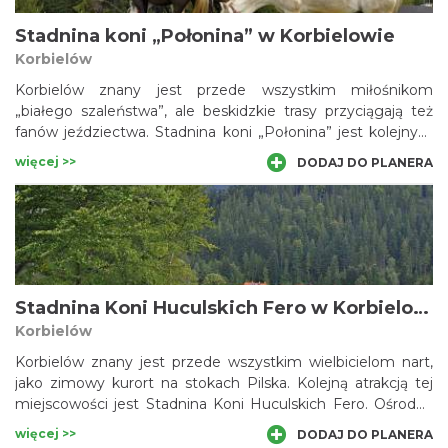
Stadnina koni „Połonina” w Korbielowie
Korbielów
Korbielów znany jest przede wszystkim miłośnikom
„białego szaleństwa”, ale beskidzkie trasy przyciągają też
fanów jeździectwa. Stadnina koni „Połonina” jest kolejnym
miejscem, gdzie można skorzystać z jazd na spokojnych i
więcej >>
DODAJ DO PLANERA
wytrzymałych koniach rasy huculskiej. W ofercie znajduje
się nauka jazdy, jazda w terenie dla zaawansowanych, w
lecie romantyczne przejażdżki bryczką, w zimie kuligi, a
także „wczasy w siodle”. Organizuje się też rajdy konne po
szlakach Beskidu Żywieckiego.
Stadnina Koni Huculskich Fero w Korbielowie
Korbielów
Korbielów znany jest przede wszystkim wielbicielom nart,
jako zimowy kurort na stokach Pilska. Kolejną atrakcją tej
miejscowości jest Stadnina Koni Huculskich Fero. Ośrodek
przyciąga pełną ofertą usług: od nauki jeździectwa po
więcej >>
DODAJ DO PLANERA
hodowlę i sprzedaż wyjątkowo inteligentnych i spokojnych