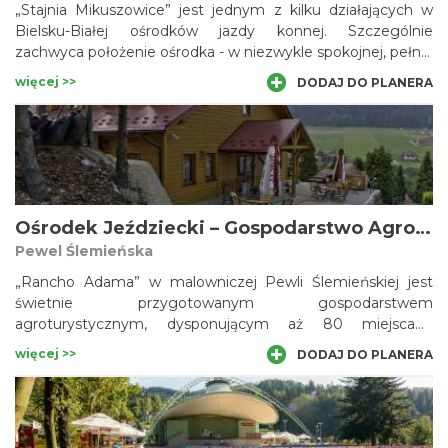
„Stajnia Mikuszowice” jest jednym z kilku działających w
Bielsku-Białej ośrodków jazdy konnej. Szczególnie
zachwyca położenie ośrodka - w niezwykle spokojnej, pełnej
zieleni dzielnicy miasta. Miłośnicy koni mogą tu skorzystać
więcej >>
DODAJ DO PLANERA
zarówno z nauki jazdy, jazdy na maneżu, jak i w terenie.
Bliskość malowniczych, górskich szlaków zachęca też do
konnych rajdów czy obozów jeździeckich. Wierzchowce w
Stajni są wyjątkowo łagodne i sprawdzają się w
trudniejszych warunkach.
Ośrodek Jeździecki – Gospodarstwo Agroturystyczne „Rancho Adama” w Pewli Ślemieńskiej
Pewel Ślemieńska
„Rancho Adama” w malowniczej Pewli Ślemieńskiej jest
świetnie przygotowanym gospodarstwem
agroturystycznym, dysponującym aż 80 miejscami
noclegowymi i zapleczem gastronomicznym. Wspaniałe
więcej >>
DODAJ DO PLANERA
położenie wśród lasów Beskidu Żywieckiego gwarantuje
ciszę i relaks pragnącym odpoczynku. Zwolennicy
aktywnych form spędzania czasu mają tu do dyspozycji
m.in. konie huculskie, kort, boisko do siatkówki plażowej i