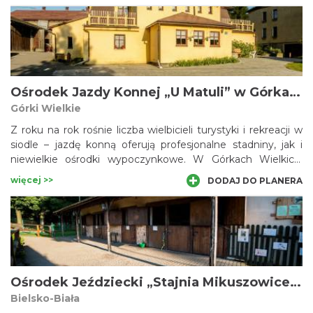
koni huculskich. Przepiękne krajobrazy Beskidu Żywieckiego
zachęcają do uprawiania konnej turystyki górskiej - krótkich
przejażdżek czy kilkudniowych rajdów konnych.
Ośrodek Jazdy Konnej „U Matuli” w Górkach Wielkich
Górki Wielkie
Z roku na rok rośnie liczba wielbicieli turystyki i rekreacji w
siodle – jazdę konną oferują profesjonalne stadniny, jak i
niewielkie ośrodki wypoczynkowe. W Górkach Wielkich,
miejscowości malowniczo położonej u podnóża Beskidu
więcej >>
DODAJ DO PLANERA
Śląskiego, odnajdziemy Gospodarstwo Agroturystyczne
„Gazdówka” (Ośrodek Jazdy Konnej „U Matuli”), które
dysponuje bogatą ofertą jeździecką. Mogą z niej skorzystać
zarówno rozpoczynający przygodę z hipiką, jak i jeźdźcy
zaawansowani.
Ośrodek Jeździecki „Stajnia Mikuszowice” w Bielsku-Białej
Bielsko-Biała