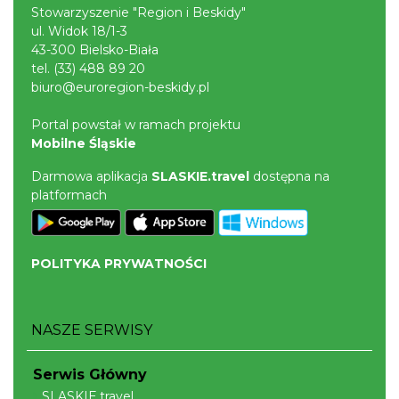
Stowarzyszenie "Region i Beskidy"
ul. Widok 18/1-3
43-300 Bielsko-Biała
tel.
(33) 488 89 20
biuro@euroregion-beskidy.pl
Portal powstał w ramach projektu
Mobilne Śląskie
Darmowa aplikacja
SLASKIE.travel
dostępna na
platformach
POLITYKA PRYWATNOŚCI
NASZE SERWISY
Serwis Główny
SLASKIE.travel