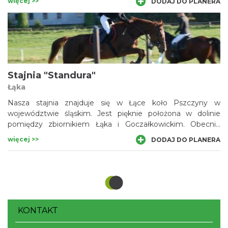
więcej >>
DODAJ DO PLANERA
piaskowym lub w terenie.
Stajnia "Standura"
Łąka
Nasza stajnia znajduje się w Łące koło Pszczyny w
województwie śląskim. Jest pięknie położona w dolinie
pomiędzy zbiornikiem Łąka i Goczałkowickim. Obecnie
nasza stajnia liczy już około 40 koni różnych ras.
więcej >>
DODAJ DO PLANERA
KONTAKT