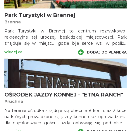
basen letni.
Park Turystyki w Brennej
Brenna
Park Turystyki w Brennej to centrum rozrywkowo-
rekreacyjne tej uroczej, beskidzkiej miejscowości. Park
znajduje się w miejscu, gdzie bije serce wsi, w pobliżu
kościoła parafialnego oraz najbardziej ekskluzywnego
więcej >>
DODAJ DO PLANERA
hotelu. Nad rzeką Brennicą wzniesiono ładny amfiteatr,
który często rozbrzmiewa muzyką, a w jego sąsiedztwie
zbudowano boiska sportowe i place zabaw. Znalazło się
również miejsce na stoiska z pamiątkami oraz z ofertą
gastronomiczną.
OŚRODEK JAZDY KONNEJ - "ETNA RANCH"
Pruchna
Na terenie ośrodka znajduje się obecnie 8 koni oraz 2 kuce
na których prowadzone są jazdy konne oraz oprowadzania
dla najmłodszych gości. Jazdy odbywają się pod okiem
wykwalifikowanego instruktora jazdy konnej na maneżu