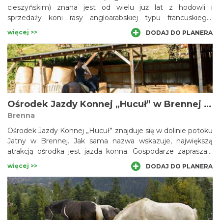
cieszyńskim) znana jest od wielu już lat z hodowli i
sprzedaży koni rasy angloarabskiej typu francuskiego.
Obecnie hoduje się tutaj również polskie konie szlachetne
więcej >>
DODAJ DO PLANERA
półkrwi i nowoczesne konie sportowe. Ochabskie konie
odnoszą liczne sukcesy na torach wyścigowych oraz w
sportach wyczynowych, w kraju i za granicą. Odrębnym
rodzajem działalności jest hodowla ryb i produkcja roślinna.
Ośrodek Jazdy Konnej „Hucuł” w Brennej Jatnym
Brenna
Ośrodek Jazdy Konnej „Hucuł” znajduje się w dolinie potoku
Jatny w Brennej. Jak sama nazwa wskazuje, największą
atrakcją ośrodka jest jazda konna. Gospodarze zapraszają
zarówno początkujących jeźdźców, jak i wielbicieli górskich
więcej >>
DODAJ DO PLANERA
rajdów konnych. W ośrodku można skorzystać z hipoterapii.
Wielbicielom jeździectwa oddaje się tu do dyspozycji konie
rasy huculskiej – inteligentne, wytrzymałe i łagodne.