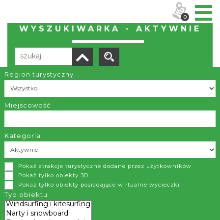
0
WYSZUKIWARKA - AKTYWNIE
Region turystyczny
Liczba elementów:
14
POBIERZ LISTĘ
Miejscowość
Kategoria
Stajnia Las
Pokaż atrakcje turystyczne dodane przez użytkowników
Istebna
Pokaż tylko obiekty 3D
Pokaż tylko obiekty posiadające wirtualne wycieczki
Niewielka szkółka jeździecka położona w malowniczym
Typ obiektu
terenie wśród beskidzkich szczytów. Razem tworzymy
rodzinną i kameralną atmosferę, która pozwala na czerpanie