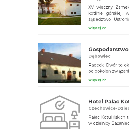
XV wieczny Zamek 
kotlinie górskiej
sąsiedztwo Ustroni
z Czechami gwarant
więcej >>
turystycznych.
Gospodarstwo 
Dębowiec
Radecki Dwór to ok
od pokoleń związani 
więcej >>
Hotel Pałac Ko
Czechowice-Dzie
Pałac Kotulińskich
w dzielnicy Bażani