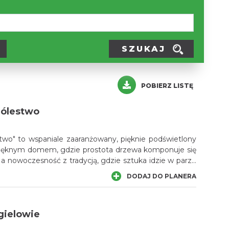
SZUKAJ
POBIERZ LISTĘ
ólestwo
wo" to wspaniale zaaranżowany, pięknie podświetlony
pięknym domem, gdzie prostota drzewa komponuje się
 a nowoczesność z tradycją, gdzie sztuka idzie w parze
 Zakochasz się w nim od pierwszego wejrzenia.
DODAJ DO PLANERA
gielowie