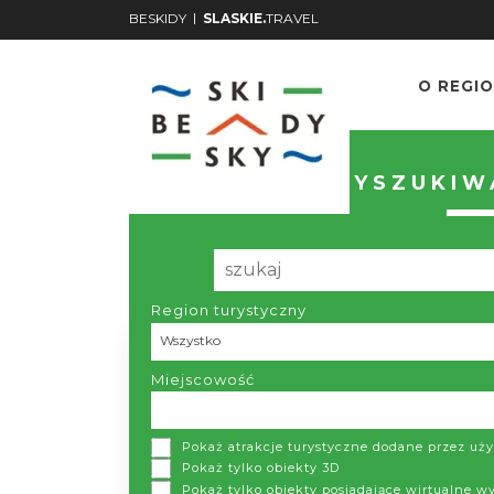
|
BESKIDY
SLASKIE.
TRAVEL
O REGIO
WYSZUKIWA
Region turystyczny
Region turystyczny
Wszystko
Miejscowość
Pokaż atrakcje turystyczne dodane przez u
Pokaż tylko obiekty 3D
Pokaż tylko obiekty posiadające wirtualne w