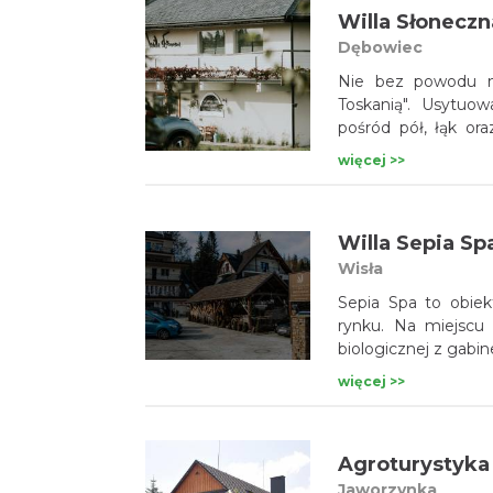
Willa Słoneczn
Dębowiec
Nie bez powodu na
Toskanią". Usytuo
pośród pół, łąk ora
otoczenie dopełn
więcej >>
pokoikami oraz wnęt
Willa Sepia Sp
Wisła
Sepia Spa to obie
rynku. Na miejscu 
biologicznej z gab
więcej >>
Agroturystyka 
Jaworzynka