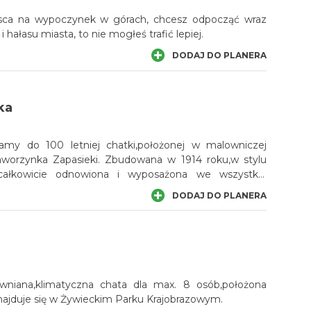
ejsca na wypoczynek w górach, chcesz odpocząć wraz
i hałasu miasta, to nie mogłeś trafić lepiej.
DODAJ DO PLANERA
ka
zamy do 100 letniej chatki,położonej w malowniczej
aworzynka Zapasieki. Zbudowana w 1914 roku,w stylu
odnowiona i wyposażona we wszystkie
ak aby mogli państwo komfortowo spędzić tu urlop.
DODAJ DO PLANERA
wniana,klimatyczna chata dla max. 8 osób,położona
najduje się w Żywieckim Parku Krajobrazowym.