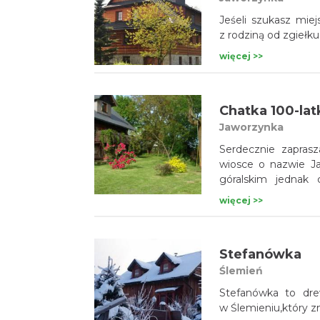
Jeśeli szukasz mi
z rodziną od zgiełku 
więcej >>
Chatka 100-lat
Jaworzynka
Serdecznie zapras
wiosce o nazwie J
góralskim jednak całkowicie 
niezbędne sprzęty,t
więcej >>
Stefanówka
Ślemień
Stefanówka to dre
w Ślemieniu,który z