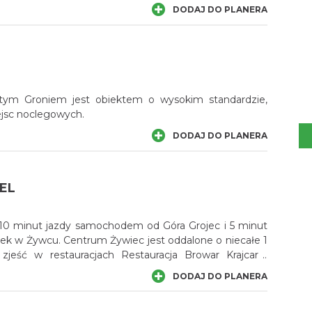
DODAJ DO PLANERA
tym Groniem jest obiektem o wysokim standardzie,
ejsc noclegowych.
DODAJ DO PLANERA
EL
ę 10 minut jazdy samochodem od Góra Grojec i 5 minut
k w Żywcu. Centrum Żywiec jest oddalone o niecałe 1
jeść w restauracjach Restauracja Browar Krajcar i
zlokalizowanych w odległości 5-minutowego spaceru od
DODAJ DO PLANERA
tel oferuje świetne położenie blisko Market in Zywiec.
obiektu mają kabinę prysznicową walk-in i prysznic. Są