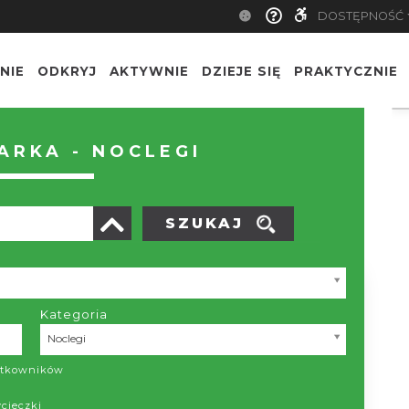
DOSTĘPNOŚĆ
NIE
ODKRYJ
AKTYWNIE
DZIEJE SIĘ
PRAKTYCZNIE
RKA - NOCLEGI
SZUKAJ
Kategoria
Kategoria
Noclegi
żytkowników
ycieczki