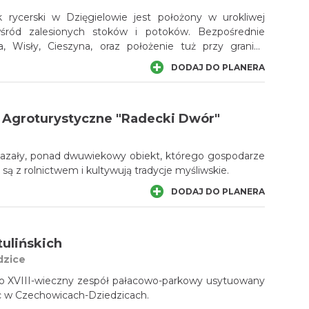
rycerski w Dzięgielowie jest położony w urokliwej
, wśród zalesionych stoków i potoków. Bezpośrednie
a, Wisły, Cieszyna, oraz położenie tuż przy granicy
ują każdej odwiedzającej nas osobie wiele atrakcji
DODAJ DO PLANERA
Agroturystyczne "Radecki Dwór"
azały, ponad dwuwiekowy obiekt, którego gospodarze
są z rolnictwem i kultywują tradycje myśliwskie.
DODAJ DO PLANERA
tulińskich
dzice
 to XVIII-wieczny zespół pałacowo-parkowy usytuowany
ec w Czechowicach-Dziedzicach.