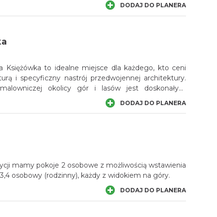
DODAJ DO PLANERA
ka
lla Księżówka to idealne miejsce dla każdego, kto ceni
urą i specyficzny nastrój przedwojennej architektury.
malowniczej okolicy gór i lasów jest doskonałym
 spragnionych prawdziwego wypoczynku. Pobyt
DODAJ DO PLANERA
wspaniała podróż w czasie. To tutaj od ponad 80 lat
skiego zgiełku znajdywały kolejne pokolenia…
cji mamy pokoje 2 osobowe z możliwością wstawienia
 3,4 osobowy (rodzinny), każdy z widokiem na góry.
DODAJ DO PLANERA