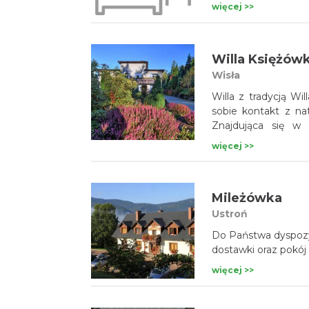
więcej >>
Willa Księżów
Wisła
Willa z tradycją Wi
sobie kontakt z nat
Znajdująca się w 
miejscem dla osób
więcej >>
w naszej willi to 
wytchnienie od miej
Mileżówka
Ustroń
Do Państwa dyspozy
dostawki oraz pokój
więcej >>