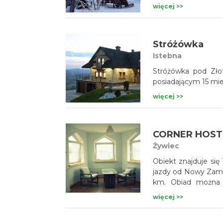
więcej >>
Stróżówka
Istebna
Stróżówka pod Zło
posiadającym 15 mi
więcej >>
CORNER HOST
Żywiec
Obiekt znajduje si
jazdy od Nowy Zame
km. Obiad można z
Goralskie Praliny, 
więcej >>
obiektu. Corner Hos
Wszystkie łazienki 