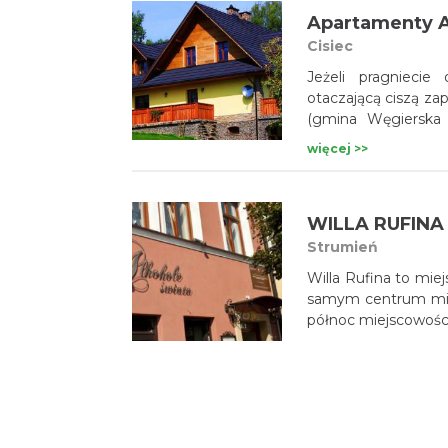
wyposażone w ręczn
Apartamenty 
Kraków-Balice jest 
Cisiec
Jeżeli pragnieci
otaczającą ciszą za
(gmina Węgierska G
spacerowe sprawia
więcej >>
turystów.
WILLA RUFINA
Strumień
Willa Rufina to mi
samym centrum mias
północ miejscowości
więcej >>
Gajówka Osow