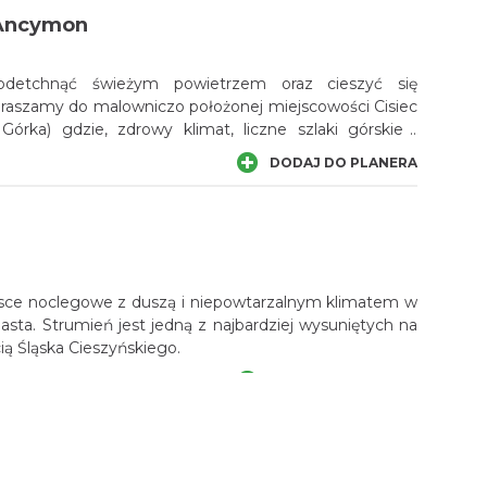
iki i ręczniki kąpielowe. Lotnisko im. Jana Pawła II
Ancymon
zlokalizowane w odległości 65 km stąd.
e odetchnąć świeżym powietrzem oraz cieszyć się
praszamy do malowniczo położonej miejscowości Cisiec
órka) gdzie, zdrowy klimat, liczne szlaki górskie i
ją, że miejscowość jest chętnie odwiedzana przez
DODAJ DO PLANERA
ejsce noclegowe z duszą i niepowtarzalnym klimatem w
ta. Strumień jest jedną z najbardziej wysuniętych na
ą Śląska Cieszyńskiego.
DODAJ DO PLANERA
iec