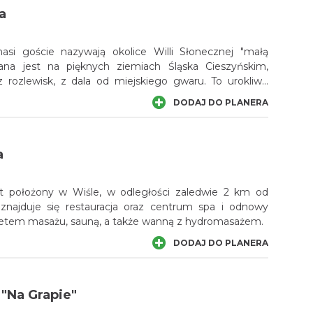
a
si goście nazywają okolice Willi Słonecznej "małą
wana jest na pięknych ziemiach Śląska Cieszyńskim,
z rozlewisk, z dala od miejskiego gwaru. To urokliwe
iliśmy nowoczesnym budownictwem, klimatycznymi
DODAJ DO PLANERA
rzem sal restauracyjnych.
a
kt położony w Wiśle, w odległości zaledwie 2 km od
znajduje się restauracja oraz centrum spa i odnowy
inetem masażu, sauną, a także wanną z hydromasażem.
DODAJ DO PLANERA
"Na Grapie"