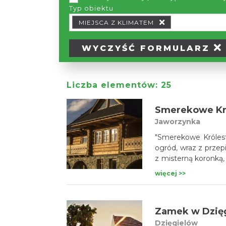
Typ obiektu
Typ obiektu Typ wypożyczalni
MIEJSCA Z KLIMATEM
WYCZYŚĆ
FORMULARZ
Liczba elementów:
25
Smerekowe Kr
Jaworzynka
"Smerekowe Królest
ogród, wraz z prze
z misterną koronką,
z funkcjonalnością.
więcej >>
Zamek w Dzię
Dzięgielów