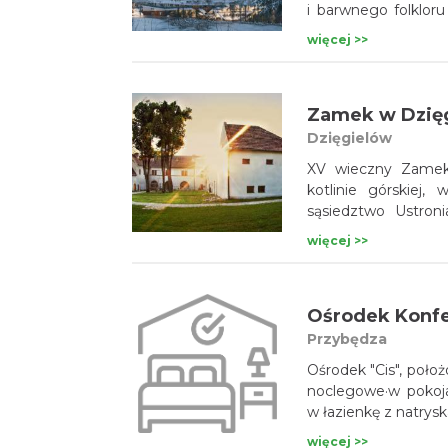
i barwnego folklor
„wypoczynek” nabie
więcej >>
przestrzeń, w któr
Wystarczy się rozgo
Zamek w Dzię
Dzięgielów
XV wieczny Zamek 
kotlinie górskiej
sąsiedztwo Ustroni
z Czechami gwarant
więcej >>
turystycznych.
Ośrodek Konfe
Przybędza
Ośrodek "Cis", poło
noclegowe·w pokoja
w łazienkę z natryska
więcej >>