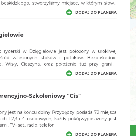
u beskidzkiego, stworzyliśmy miejsce, w którym słowo
ra głębszego znaczenia. Aries Hotel & Spa Wisła to
DODAJ DO PLANERA
ej styl i dbałość o każdy detal tworzą nową jakość.
ścić…
gielowie
rycerski w Dzięgielowie jest położony w urokliwej
, wśród zalesionych stoków i potoków. Bezpośrednie
a, Wisły, Cieszyna, oraz położenie tuż przy granicy
ują każdej odwiedzającej nas osobie wiele atrakcji
DODAJ DO PLANERA
rencyjno-Szkoleniowy "Cis"
żony jest na końcu doliny Przybędzy, posiada 72 miejsca
ch 1,2,3 i 4 osobowych, każdy pokój·wyposażony jest
mi, TV- sat., radio, telefon.
DODAJ DO PLANERA