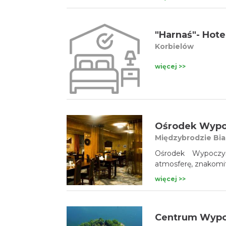
"Harnaś"- Hotel
Korbielów
więcej >>
Ośrodek Wypo
Międzybrodzie Bia
Ośrodek Wypoczynk
atmosferę, znakomit
więcej >>
Centrum Wypo