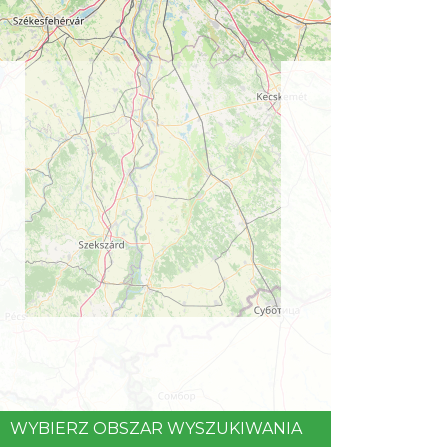
WYBIERZ OBSZAR WYSZUKIWANIA
©
OpenStreetMap
contributors.