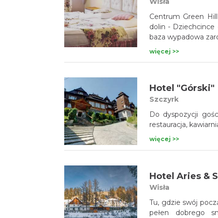
Wisła
Centrum Green Hill 
dolin - Dziechcince
baza wypadowa zarów
więcej >>
Hotel "Górski"
Szczyrk
Do dyspozycji goś
restauracja, kawiarn
więcej >>
Hotel Aries & 
Wisła
Tu, gdzie swój począ
pełen dobrego sm