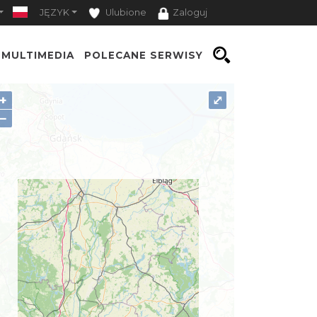
JĘZYK
Ulubione
Zaloguj
MULTIMEDIA
POLECANE SERWISY
+
⤢
−