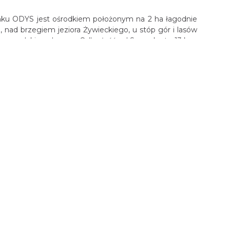
u ODYS jest ośrodkiem położonym na 2 ha łagodnie
 nad brzegiem jeziora Żywieckiego, u stóp gór i lasów
iu na szlaki wędrowne. Odległość od Szczyrku to 13 km,
u Góra Żar to 7 km.
DODAJ DO PLANERA
tulińskich
dzice
 to XVIII-wieczny zespół pałacowo-parkowy usytuowany
ec w Czechowicach-Dziedzicach.
DODAJ DO PLANERA
elsko-Biała****
oczesnego Qubus Hotel Bielsko-Biała, który jest
zęściej wybieranych lokalizacji w regionie.