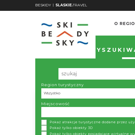
|
BESKIDY
SLASKIE.
TRAVEL
O REGIO
WYSZUKIWA
Region turystyczny
Region turystyczny
Wszystko
Miejscowość
Pokaż atrakcje turystyczne dodane przez u
Pokaż tylko obiekty 3D
Pokaż tylko obiekty posiadające wirtualne w