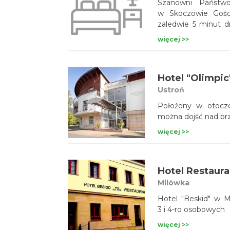
Szanowni Państw
w Skoczowie Gościniec KARET położony jest w centrum Skoczowa,
zaledwie 5 minut 
kolejowego.
więcej >>
Hotel "Olimpic
Ustroń
Położony w otocze
można dojść nad brz
więcej >>
Hotel Restaura
Milówka
Hotel "Beskid" w M
3 i 4-ro osobowych
więcej >>