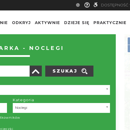
DOSTĘPNOŚĆ
NIE
ODKRYJ
AKTYWNIE
DZIEJE SIĘ
PRAKTYCZNIE
RKA - NOCLEGI
SZUKAJ
Kategoria
Kategoria
Noclegi
żytkowników
ycieczki