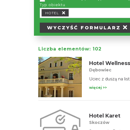
Typ obiektu
Typ obiektu Typ wypożyczalni
HOTEL
WYCZYŚĆ
FORMULARZ
Liczba elementów:
102
Hotel Wellnes
Dębowiec
Uciec z duszą na list
więcej >>
Hotel Karet
Skoczów