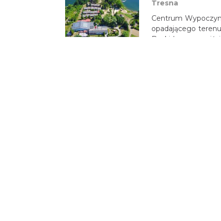
Tresna
Centrum Wypoczynk
opadającego terenu,
Beskidu, przy wejśc
odległość od wyciąg
więcej >>
Hotel Pałac Ko
Czechowice-Dzie
Pałac Kotulińskich
w dzielnicy Bażani
więcej >>
Qubus Hotel Bi
Bielsko-Biała
Zapraszamy do now
obecnie jedną z najc