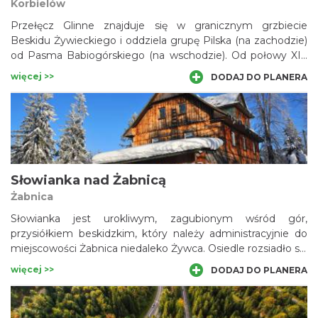
Korbielów
Przełęcz Glinne znajduje się w granicznym grzbiecie
Beskidu Żywieckiego i oddziela grupę Pilska (na zachodzie)
od Pasma Babiogórskiego (na wschodzie). Od połowy XIX
wieku do 2007 roku przełęcz funkcjonowała jako przejście
więcej >>
DODAJ DO PLANERA
graniczne na ważnym trakcie komunikacyjnym, łączącym
najpierw Galicję z Węgrami, a później Polskę ze Słowacją.
Turyści mijają przełęcz wędrując najczęściej pieszym
Głównym Szlakiem Beskidzkim im. Kazimierza
Sosnowskiego.
Słowianka nad Żabnicą
Żabnica
Słowianka jest urokliwym, zagubionym wśród gór,
przysiółkiem beskidzkim, który należy administracyjnie do
miejscowości Żabnica niedaleko Żywca. Osiedle rozsiadło się
na dużej polanie, położonej na grzbiecie, który wieńczy
więcej >>
DODAJ DO PLANERA
dominujący nad okolicą szczyt Romanka (1366 m n.p.m.) i
biegnie ku północy. W drewnianym, okazałym domu mieści
się tutaj prywatna Górska Stacja Turystyczna „Słowianka”,