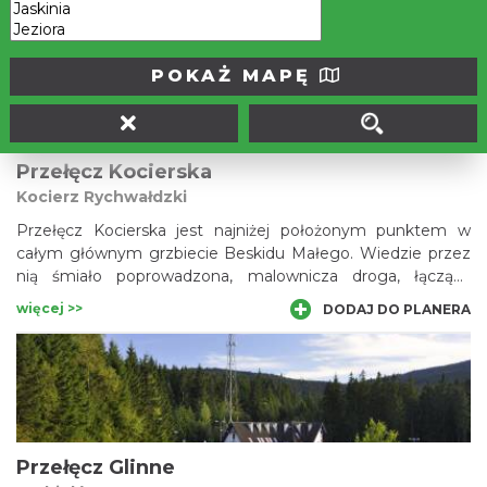
nieopodal Klimczoka po Malinowską Skałę w paśmie
więcej >>
DODAJ DO PLANERA
Skrzycznego i Baraniej Góry. Przełęcz stanowi najkrótsze
połączenie Brennej ze Szczyrkiem, przebiegają tędy
popularne szlaki turystyczne, a turystów przyjmuje
POKAŻ MAPĘ
prywatne schronisko „Chata Wuja Toma”.
Przełęcz Kocierska
Kocierz Rychwałdzki
Przełęcz Kocierska jest najniżej położonym punktem w
całym głównym grzbiecie Beskidu Małego. Wiedzie przez
nią śmiało poprowadzona, malownicza droga, łącząca
Żywiec z Andrychowem. Przełęcz jest doskonałym
więcej >>
DODAJ DO PLANERA
miejscem „startu” do wycieczek pieszych i rowerowych –
na zachód możemy wędrować chociażby w stronę Żaru, a
na wschód – na Łamaną Skałę i Leskowiec. Wytchnienie
znajdziemy w Ośrodku Konferencyjno-Wypoczynkowym
„Kocierz”.
Przełęcz Glinne