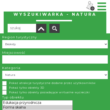
0
WYSZUKIWARKA - NATURA
Region turystyczny
Liczba elementów:
12
POBIERZ LISTĘ
Miejscowość
Kategoria
Przełęcz Karkoszczonka
Pokaż atrakcje turystyczne dodane przez użytkowników
Szczyrk
Pokaż tylko obiekty 3D
Pokaż tylko obiekty posiadające wirtualne wycieczki
Przełęcz Karkoszczonka (729 m n.p.m.) jest najniższym
Typ obiektu
przejściem z zachodu na wschód w głównym grzbiecie
Beskidu Śląskiego, ciągnącym się od Trzech Kopców