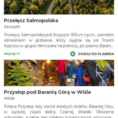
oferująca turystom nocleg, zakupy w sklepie spożywczym,
a nawet jazdę konną.
Przełęcz Salmopolska
Szczyrk
Przełęcz Salmopolska jest liczącym 934 m n.p.m., szerokim
obniżeniem w grzbiecie, który ciągnie się od Trzech
Kopców w grupie Klimczoka na północy, po pasmo Baraniej
Góry i Skrzycznego na południowym wschodzie Beskidu
więcej >>
DODAJ DO PLANERA
Śląskiego. Prowadzi przez nią droga wojewódzka nr 942,
łącząca Bielsko-Białą z Wisłą. Przełęcz jest ważnym
węzłem szlaków turystycznych, a także ośrodkiem sportów
zimowych. Znajduje się tutaj zajazd, bar, parking i
przystanek autobusowy.
Przysłop pod Baranią Górą w Wiśle
Wisła
Polana Przysłop leży wśród lesistych stoków Baraniej Góry,
w wyższej części doliny Czarnej Wisełki. Obszerne
schronisko, a także sieć szlaków turystycznych, przyciągają