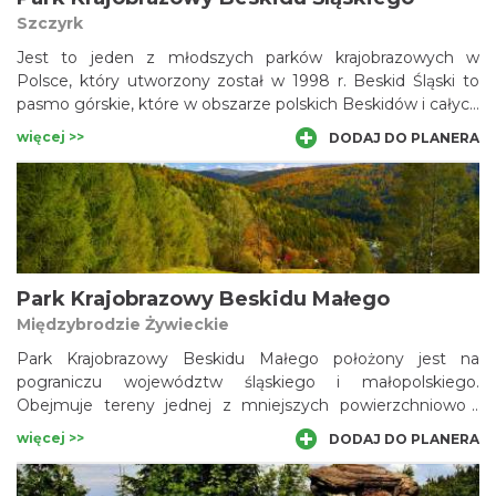
Szczyrk
Jest to jeden z młodszych parków krajobrazowych w
Polsce, który utworzony został w 1998 r. Beskid Śląski to
pasmo górskie, które w obszarze polskich Beskidów i całych
polskich Karpat stanowi najbardziej wysuniętą na zachód
więcej >>
DODAJ DO PLANERA
grupę górską. Jego najwyższym szczytem jest
Skrzyczne (1257 m n.p.m.). Drugi wybitny masyw (łączący
się ze Skrzycznem w jedno pasmo) to Barania Góra (1220
m). Pasmo Skrzycznego i Baraniej Góry stanowi zasadniczy
trzon tych gór, od którego wyraźnie wyodrębniają się dwie
pozostałe części Beskidu Śląskiego: część zachodnia
kulminująca w szczycie Czantorii Wielkiej (995 m) oraz część
Park Krajobrazowy Beskidu Małego
północna, dla której najwyższym szczytem jest Klimczok
Międzybrodzie Żywieckie
(1117).
Park Krajobrazowy Beskidu Małego położony jest na
pograniczu województw śląskiego i małopolskiego.
Obejmuje tereny jednej z mniejszych powierzchniowo i
niezbyt wyniosłych grup górskich w polskich Beskidach.
więcej >>
DODAJ DO PLANERA
Beskid Mały, ciągnący się z zachodu na wschód, na długości
ok. 35 km składa się z dwóch pasm: Pasma Czupla