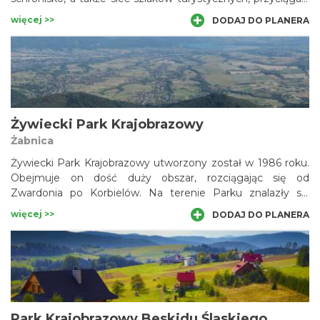
tutaj wędrowców o każdej porze roku. Na polanie znajdują
więcej >>
DODAJ DO PLANERA
się ponadto muzeum turystyki górskiej oraz edukacyjna
Izba Leśna. Przysłop jest łatwo osiągalny w pieszej
wędrówce od strony miejscowości Wisła. Schronisko
stanowi popularny punkt wypadowy na szczyt Baraniej
Góry.
Żywiecki Park Krajobrazowy
Żabnica
Żywiecki Park Krajobrazowy utworzony został w 1986 roku.
Obejmuje on dość duży obszar, rozciągając się od
Zwardonia po Korbielów. Na terenie Parku znalazły się
przede wszystkim: Grupa Wielkiej Raczy oraz wyniosłe
więcej >>
DODAJ DO PLANERA
pasmo górskie obejmujące masyw Pilska wraz z
kulminacjami Lipowskiej i Romanki. Osobliwości
przyrodnicze, malownicze krajobrazy z widokowymi
grzbietami górskimi, a także zagospodarowanie
turystyczne z siecią szlaków i schronisk, czynią z tego
obszaru jeden z najatrakcyjniejszych rejonów kraju.
Park Krajobrazowy Beskidu Śląskiego