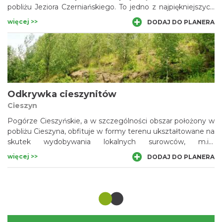
pobliżu Jeziora Czerniańskiego. To jedno z najpiękniejszych
miejsc w Wiśle, które znakomicie nadaje się na spacery
więcej >>
DODAJ DO PLANERA
rodzinne, nawet z malutkimi dziećmi i wózkami, ponieważ
przez malowniczą dolinę prowadzi asfaltowa droga o
delikatnym nachyleniu.
Odkrywka cieszynitów
Cieszyn
Pogórze Cieszyńskie, a w szczególności obszar położony w
pobliżu Cieszyna, obfituje w formy terenu ukształtowane na
skutek wydobywania lokalnych surowców, m.in.
cieszynitów. Skały te były wykorzystywane przez człowieka
więcej >>
DODAJ DO PLANERA
już od schyłku epoki brązu i w epoce żelaza przy produkcji
ceramiki.