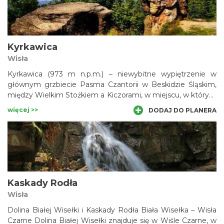
(zwanego Pasmem Czupla i Magurki Wilkowickiej) oraz
Pasma Łamanej Skały (zwanego też Pasmem Madohory).
Na terenie parku znalazło się kilka rezerwatów przyrody.
Kyrkawica
Wisła
Kyrkawica (973 m n.p.m.) – niewybitne wypiętrzenie w
głównym grzbiecie Pasma Czantorii w Beskidzie Śląskim,
między Wielkim Stożkiem a Kiczorami, w miejscu, w którym
grzbiet ten zmienia nagle kierunek z równoleżnikowego na
więcej >>
DODAJ DO PLANERA
południkowy. W kierunku zachodnim odchodzi od niego
boczne ramię Groniczka (832 m n.p.m.), obniżające się nad
Jabłonków w dolinie Olzy.
Kaskady Rodła
Wisła
Dolina Białej Wisełki i Kaskady Rodła Biała Wisełka – Wisła
Czarne Dolina Białej Wisełki znajduje się w Wiśle Czarne, w