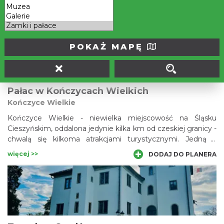
centrum Cieszyna. Na wzgórzu uwagę zwraca kilka
zabytkowych budowli, wśród których najważniejsze to
więcej >>
DODAJ DO PLANERA
pozostałości zamku książęcego, romańska rotunda św.
Mikołaja oraz klasycystyczny pałac Habsburgów. Obok
zabytków na terenie wzgórza leży romantyczny park z
POKAŻ MAPĘ
drzewami, z których część stanowi pomniki przyrody.
Pałac w Kończycach Wielkich
Kończyce Wielkie
Kończyce Wielkie - niewielka miejscowość na Śląsku
Cieszyńskim, oddalona jedynie kilka km od czeskiej granicy -
chwalą się kilkoma atrakcjami turystycznymi. Jedną z
najciekawszych jest otoczony parkiem krajobrazowym
więcej >>
DODAJ DO PLANERA
barokowo-klasycystyczny pałac, zwany pałacem „Dobrej
Pani”. Skąd ta nazwa? Ostatnią właścicielką tutejszego
majątku była Gabriela von Thun-Hohenstein – arystokratka
znana z działalności charytatywnej.