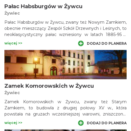
Pałac Habsburgów w Żywcu
Żywiec
Pałac Habsburgów w Żywcu, zwany też Nowym Zamkiem,
obecnie mieszczący Zespół Szkół Drzewnych i Leśnych, to
neoklasycystyczny pałac wzniesiony w latach 1885-95 z
inicjatywy arcyksięcia Albrechta Fryderyka Rudolfa
więcej >>
DODAJ DO PLANERA
Habsburga. Jego syn, Karol Stefan, który zdecydował się
zamieszkać tutaj na stałe, dał początek żywieckiej linii
Habsburgów. Żywieccy Habsburgowie zapisali się bardzo
pozytywnie w dziejach Polski - także walcząc pod biało-
czerwoną flagą.
Zamek Komorowskich w Żywcu
Żywiec
Zamek Komorowskich w Żywcu, zwany też Starym
Zamkiem, to budowla z drugiej połowy XV w., która
powstała na gruzach wcześniejszej warowni, zniszczonej
podczas ekspedycji wojsk króla Kazimierza Jagiellończyka.
więcej >>
DODAJ DO PLANERA
Rozbudowywany kilkakrotnie obiekt zachował do naszych