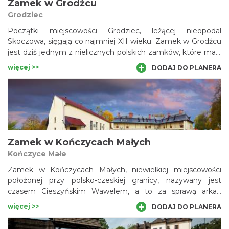
Zamek w Grodźcu
Grodziec
Początki miejscowości Grodziec, leżącej nieopodal
Skoczowa, sięgają co najmniej XII wieku. Zamek w Grodźcu
jest dziś jednym z nielicznych polskich zamków, które mają
zachowaną pierwotną tkankę architektoniczną.
więcej >>
DODAJ DO PLANERA
Zamek w Kończycach Małych
Kończyce Małe
Zamek w Kończycach Małych, niewielkiej miejscowości
położonej przy polsko-czeskiej granicy, nazywany jest
czasem Cieszyńskim Wawelem, a to za sprawą arkad
znajdujących się od strony wewnętrznego dziedzińca. Tę
więcej >>
DODAJ DO PLANERA
renesansową budowlę wznieśli w XVI wieku przedstawiciele
rodu Czelów; później należała ona do Pełków i