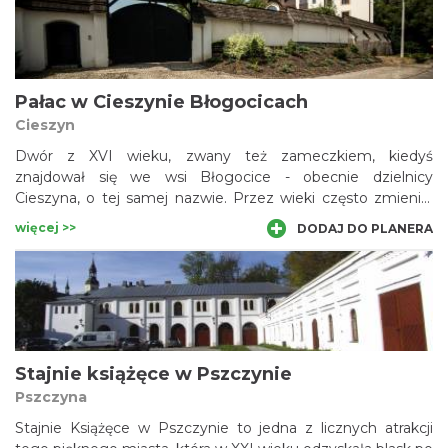
Folwarcznych. Obecnie w zamku mają siedzibę liczne
lokalne stowarzyszenia, Izba Regionalna oraz elegancki
hotel i restauracja.
Pałac w Cieszynie Błogocicach
Cieszyn
Dwór z XVI wieku, zwany też zameczkiem, kiedyś
znajdował się we wsi Błogocice - obecnie dzielnicy
Cieszyna, o tej samej nazwie. Przez wieki często zmieniał
właścicieli, należał do wielu szlacheckich rodzin, m.in.
więcej >>
DODAJ DO PLANERA
Sobków, Marklowskich, Lechnitich, Spensów, a także do
cieszyńskich książąt z dynastii habsburskiej. Historia
zabudowań na terenie obecnego dworu sięga XV wieku.
Swój dzisiejszy wygląd uzyskał w XVI stuleciu.
Stajnie książęce w Pszczynie
Pszczyna
Stajnie Książęce w Pszczynie to jedna z licznych atrakcji