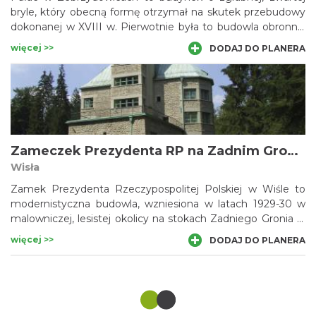
bryle, który obecną formę otrzymał na skutek przebudowy
dokonanej w XVIII w. Pierwotnie była to budowla obronna,
która - wzniesiona w czasach średniowiecza - posiadała
więcej >>
DODAJ DO PLANERA
wówczas zapewne charakter gotyckiego zamku.
Rezydencja, która w ciągu wieków gruntownie zmieniła
swoją formę, ucierpiała znacznie w okresie powojennym.
Obecnie mieści się tu Urząd Gminy oraz kilka innych
instytucji.
Zameczek Prezydenta RP na Zadnim Groniu w Wiśle
Wisła
Zamek Prezydenta Rzeczypospolitej Polskiej w Wiśle to
modernistyczna budowla, wzniesiona w latach 1929-30 w
malowniczej, lesistej okolicy na stokach Zadniego Gronia w
południowej części Wisły. Stanowi on Rezydencję
więcej >>
DODAJ DO PLANERA
Prezydenta RP. Autorem projektu nawiązującego do
średniowiecznego zamku był Adolf Szyszko-Bohusz. Obiekt
wybudowany został ze składek społeczeństwa Śląska i
uroczyście przekazany prezydentowi Ignacemu
Mościckiemu.