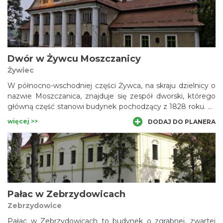
czasów m.in. renesansowy, arkadowy dziedziniec. Obecnie
w pomieszczeniach Starego Zamku mieści się Muzeum
Miejskie w Żywcu. Znajduje się tu m.in. ekspozycja
etnograficzna stanowiąca uzupełnienie Szlaku Architektury
Drewnianej.
Dwór w Żywcu Moszczanicy
Żywiec
W północno-wschodniej części Żywca, na skraju dzielnicy o
nazwie Moszczanica, znajduje się zespół dworski, którego
główną część stanowi budynek pochodzący z 1828 roku. W
1934, na kilka miesięcy przed śmiercią, w tutejszym dworze
więcej >>
DODAJ DO PLANERA
gościł marszałek Józef Piłsudski. W ostatnich latach
pojawiało się wiele pomysłów rewitalizacji obiektu, który po
latach PRL i kilku zmianach przeznaczenia, znajdował się w
nienajlepszym stanie.
Pałac w Zebrzydowicach
Zebrzydowice
Pałac w Zebrzydowicach to budynek o zgrabnej, zwartej