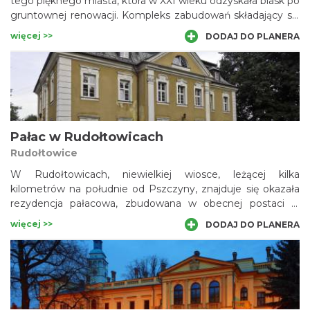
tego pięknego miasta, która w XXI wieku odzyskała blask po
gruntownej renowacji. Kompleks zabudowań składający się
z właściwej stajni, powozowni, garaży oraz ujeżdżalni,
więcej >>
DODAJ DO PLANERA
znajduje się nieco na północny wschód od pałacu. Obiekty
te wzniesiono (w większości) w drugiej połowie XIX wieku, w
stylach historyzujących. Niestety, gmach ujeżdżalni
„zmodernizowano” w czasach PRL, podczas adaptacji na
halę sportową.
Pałac w Rudołtowicach
Rudołtowice
W Rudołtowicach, niewielkiej wiosce, leżącej kilka
kilometrów na południe od Pszczyny, znajduje się okazała
rezydencja pałacowa, zbudowana w obecnej postaci w
połowie XVIII wieku, przez hrabiego Józefa Zborowskiego.
więcej >>
DODAJ DO PLANERA
Pałac jest późnobarokowy, wzniesiony na planie prostokąta,
jednopiętrowy, przykryty dachem mansardowym z
lukarnami. Obecnie mieści się w nim Specjalny Ośrodek
Edukacyjno-Leczniczo-Rehabilitacyjny dla Dzieci
Niewidomych i Niedowidzących.