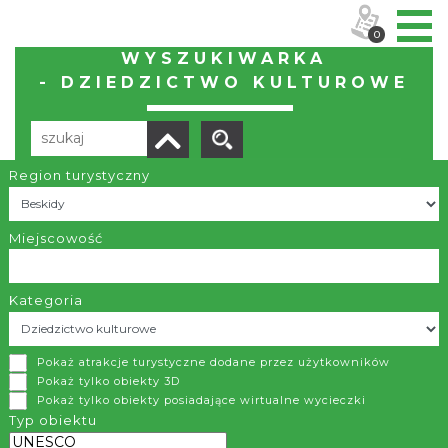
0
WYSZUKIWARKA
- DZIEDZICTWO KULTUROWE
Region turystyczny
Liczba elementów:
38
POBIERZ LISTĘ
Miejscowość
Kategoria
Wzgórze Zamkowe w Cieszynie
Pokaż atrakcje turystyczne dodane przez użytkowników
Cieszyn
Pokaż tylko obiekty 3D
Pokaż tylko obiekty posiadające wirtualne wycieczki
Wzgórze Zamkowe to położone nad rzeką Olzą niewielkie
Typ obiektu
wzniesienie o stromych zboczach, znajdujące się w