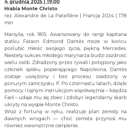
4 grudnia 2025 | 19:00
Hrabia Monte Christo
reż. Alexandre de La Patellière | Francja 2024 | 178
min
Marsylia, rok 1815. Awansowany do rangi kapitana
statku Faraon
Edmond Dantès może w końcu
poślubić miłość swojego życia, piękną Mercedes.
Niestety sukces młodego marynarza budzi zazdrość
wielu osób. Zdradzony przez rywali i potępiony jako
członek spisku popierającego Napoleona, Dantès
zostaje uwięziony i bez procesu osadzony w
ponurym zamczysku If. Po czternastu latach, dzięki
pomocy i tajnym instrukcjom współwięźnia – księdza
Farii – udaje mu się zbiec i zdobyć legendarny skarb
ukryty na wyspie Monte Christo.
Wraz z fortuną w ręku, realizuje plan zemsty na
dawnych wrogach — choć zemsta przynosi mu
również wewnętrzne cierpienie.