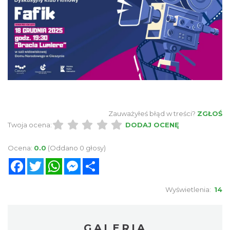
Zauważyłeś błąd w treści?
ZGŁOŚ
Twoja ocena:
DODAJ OCENĘ
Ocena:
0.0
(Oddano 0 głosy)
Facebook
Twitter
WhatsApp
Messenger
Share
Wyświetlenia:
14
GALERIA