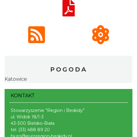
POGODA
Katowice
KONTAKT
Stowarzyszenie "Region i Beskidy"
ul. Widok 18/1-3
43-300 Bielsko-Biała
tel.
(33) 488 89 20
biuro@euroregion-beskidy.pl