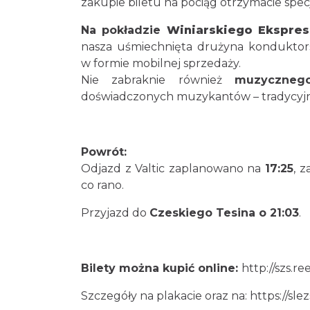
zakupie biletu na pociąg otrzymacie specj
Na pokładzie
Winiarskiego Ekspres
nasza uśmiechnięta drużyna konduktor
w formie mobilnej sprzedaży.
Nie zabraknie również
muzyczneg
doświadczonych muzykantów – tradycyjni
Powrót:
Odjazd z Valtic zaplanowano na
17:25
, 
co rano.
Przyjazd do
Czeskiego Tesina o 21:03
.
Bilety można kupić online:
http://szs.re
Szczegóły na plakacie oraz na:
https://sle