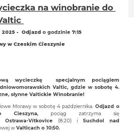
ycieczka na winobranie do
Valtic
a 2025 - Odjazd
o godzinie
7:15
wy w Czeskim Cieszynie
ową wycieczkę specjalnym pociągiem
niowomorawskich Valtic, gdzie w sobotę 4.
ne, słynne Valtickie Winobranie!
owe Morawy w sobotę 4 października.
Odjazd o
 Cieszyna,
pociąg zatrzyma się
, Ostrawa-Vítkovice
(8:20) i
Suchdol nad
lowej w
Valticach o 10:50.