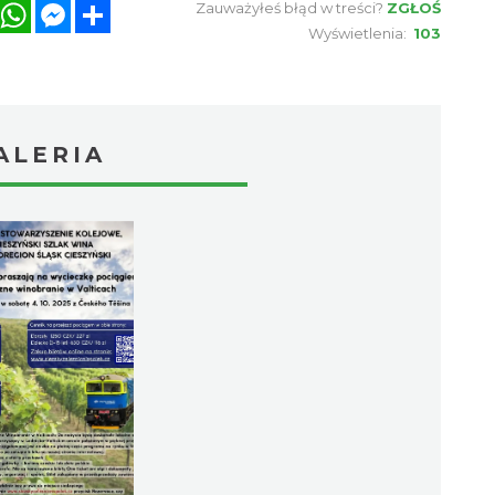
book
Twitter
WhatsApp
Messenger
Share
Zauważyłeś błąd w treści?
ZGŁOŚ
Wyświetlenia:
103
ALERIA