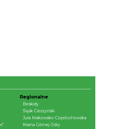
Regionalne
Beskidy
Śląsk Cieszyński
Jura Krakowsko-Częstochowska
i"
Kraina Górnej Odry