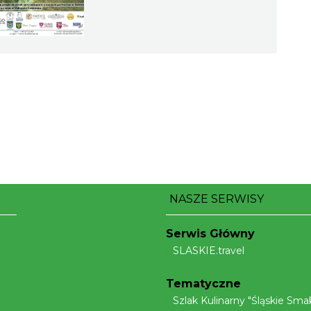
NASZE SERWISY
Serwis Główny
SLASKIE.travel
Tematyczne
Szlak Kulinarny "Śląskie Smak