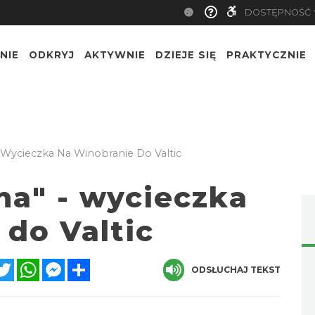
DOSTĘPNOŚĆ
NIE
ODKRYJ
AKTYWNIE
DZIEJE SIĘ
PRAKTYCZNIE
 Wycieczka Na Winobranie Do Valtic
na" - wycieczka
 do Valtic
acebook
Twitter
WhatsApp
Messenger
Share
ODSŁUCHAJ TEKST