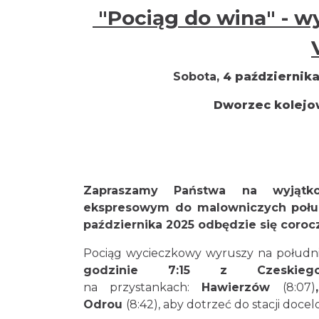
"Pociąg do wina" - w
Sobota,
4 październik
Dworzec kolejo
Zapraszamy Państwa na wyjątk
ekspresowym do malowniczych połud
października 2025 odbędzie się corocz
Pociąg wycieczkowy wyruszy na południ
godzinie 7:15 z Czeskiego
na przystankach:
Hawierzów
(8:07)
Odrou
(8:42), aby dotrzeć do stacji doce