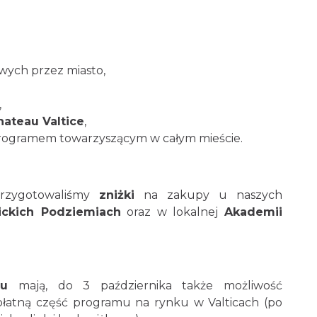
wych przez miasto,
,
hateau Valtice
,
 programem towarzyszącym w całym mieście.
zygotowaliśmy
zniżki
na zakupy u naszych
tickich Podziemiach
oraz w lokalnej
Akademii
su
mają, do 3 października także możliwość
łatną część programu na rynku w Valticach (po