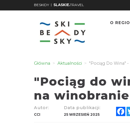
|
BESKIDY
SLASKIE.
TRAVEL
O REGIO
Główna
Aktualności
"Pociąg Do Wina" -
"Pociąg do wi
na winobranie
Autor:
Data publikacji:
F
CCI
25 WRZESIEŃ 2025