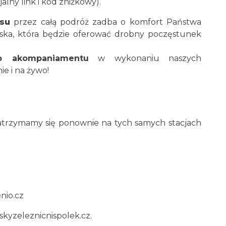
alny link i kod zniżkowy).
su
przez całą podróż zadba o komfort Państwa
ska, która będzie oferować drobny poczęstunek
o akompaniamentu
w wykonaniu naszych
e i na żywo!
zatrzymamy się ponownie na tych samych stacjach
enio.cz
zskyzeleznicnispolek.cz
.