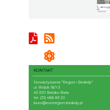
KONTAKT
Stowarzyszenie "Region i Beskidy"
ul. Widok 18/1-3
43-300 Bielsko-Biała
tel.
(33) 488 89 20
biuro@euroregion-beskidy.pl