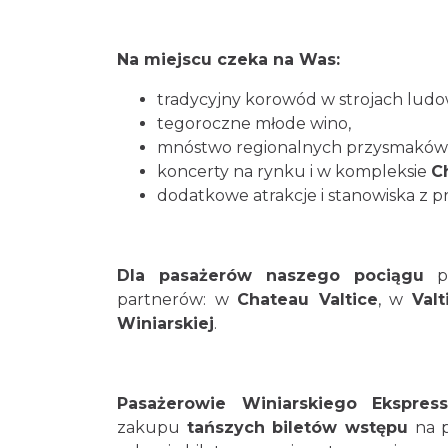
Na miejscu czeka na Was:
tradycyjny korowód w strojach ludo
tegoroczne młode wino,
mnóstwo regionalnych przysmaków
koncerty na rynku i w kompleksie
C
dodatkowe atrakcje i stanowiska z
Dla pasażerów naszego pociągu
pr
partnerów: w
Chateau Valtice
, w
Val
Winiarskiej
.
Pasażerowie Winiarskiego Ekspres
zakupu
tańszych biletów wstępu
na p