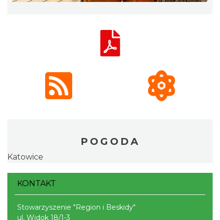
POGODA
Katowice
KONTAKT
Stowarzyszenie "Region i Beskidy"
ul. Widok 18/1-3