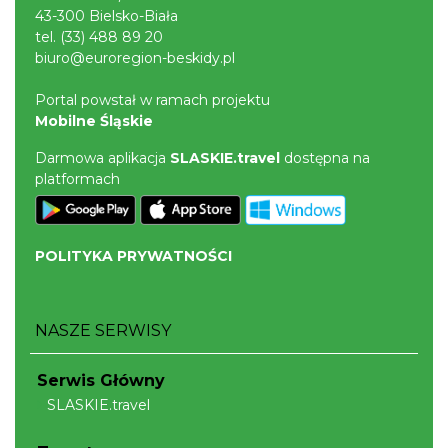
43-300 Bielsko-Biała
tel.
(33) 488 89 20
biuro@euroregion-beskidy.pl
Portal powstał w ramach projektu
Mobilne Śląskie
Darmowa aplikacja
SLASKIE.travel
dostępna na
platformach
POLITYKA PRYWATNOŚCI
NASZE SERWISY
Serwis Główny
SLASKIE.travel