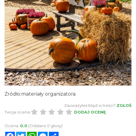
Źródło:materiały organizatora
Zauważyłeś błąd w treści?
ZGŁOŚ
Twoja ocena:
DODAJ OCENĘ
Ocena:
0.0
(Oddano 0 głosy)
Facebook
Twitter
WhatsApp
Messenger
Share