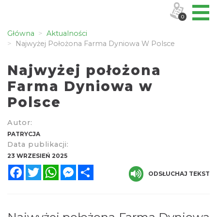
0
Główna
Aktualności
Najwyżej Położona Farma Dyniowa W Polsce
Najwyżej położona
Farma Dyniowa w
Polsce
Autor:
PATRYCJA
Data publikacji:
23 WRZESIEŃ 2025
Facebook
Twitter
WhatsApp
Messenger
Share
ODSŁUCHAJ TEKST