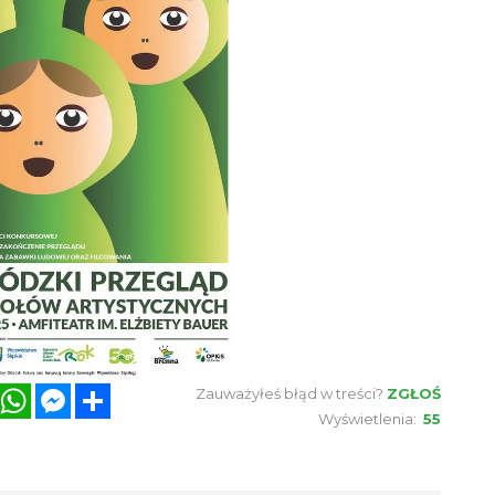
book
Twitter
WhatsApp
Messenger
Share
Zauważyłeś błąd w treści?
ZGŁOŚ
Wyświetlenia:
55