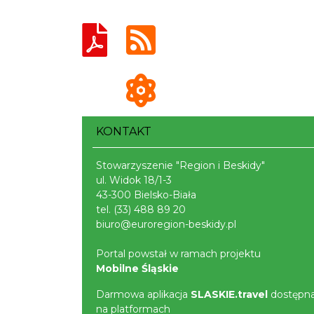
KONTAKT
Stowarzyszenie "Region i Beskidy"
ul. Widok 18/1-3
43-300 Bielsko-Biała
tel.
(33) 488 89 20
biuro@euroregion-beskidy.pl
Portal powstał w ramach projektu
Mobilne Śląskie
Darmowa aplikacja
SLASKIE.travel
dostępn
na platformach