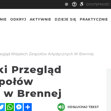
DOSTĘPNOŚĆ
NIE
ODKRYJ
AKTYWNIE
DZIEJE SIĘ
PRAKTYCZNIE
egląd Wiejskich Zespołów Artystycznych W Brennej
i Przegląd
społów
 w Brennej
acebook
Twitter
WhatsApp
Messenger
Share
ODSŁUCHAJ TEKST