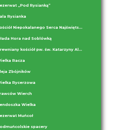
ezerwat „Pod Rysianką”
ala Rysianka
Kościół Niepokalanego Serca Najświętszej Marii Panny w Soblówce
łada Hora nad Soblówką
Drewniany kościół pw. św. Katarzyny Aleksandryjskiej w Cięcinie
ielka Racza
leja Zbójników
ielka Rycerzowa
rawców Wierch
endoszka Wielka
ezerwat Muńcoł
odmuńcolskie spacery