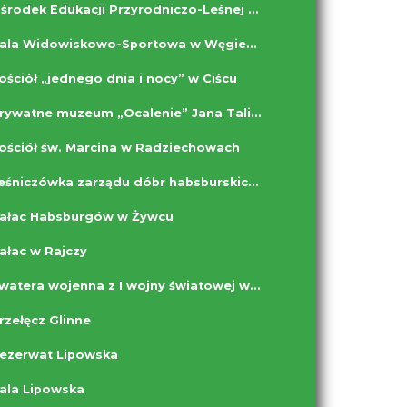
Ośrodek Edukacji Przyrodniczo-Leśnej w Węgierskiej Górce
Hala Widowiskowo-Sportowa w Węgierskiej Górce
ościół „jednego dnia i nocy” w Ciścu
Prywatne muzeum „Ocalenie” Jana Talika w Ciścu
ościół św. Marcina w Radziechowach
Leśniczówka zarządu dóbr habsburskich w Złatnej
ałac Habsburgów w Żywcu
ałac w Rajczy
Kwatera wojenna z I wojny światowej w Rajczy
rzełęcz Glinne
ezerwat Lipowska
ala Lipowska