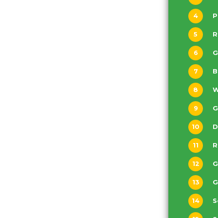
4
5
R
6
7
8
9
G
10
D
11
R
12
G
13
G
14