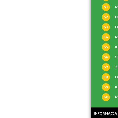
51
R
52
H
53
54
R
55
56
S
57
Z
58
D
59
K
60
P
INFORMACJA