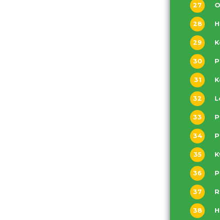
27
28
29
K
30
31
K
32
33
P
34
P
35
36
P
37
R
38
H