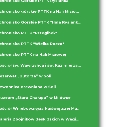
chronisko Górskie PTTK Rysianka
Schronisko górskie PTTK na Hali Miziowej
Schronisko Górskie PTTK "Hala Rysianka"
chronisko PTTK "Przegibek"
chronisko PTTK "Wielka Racza"
chronisko PTTK na Hali Miziowej
Kościół św. Wawrzyńca i św. Kazimierza Królewicza w Rajczy
ezerwat „Butorza” w Soli
zwonnica drewniana w Soli
uzeum „Stara Chałupa” w Milówce
Kościół Wniebowzięcia Najświętszej Marii Panny w Milówce
Galeria Zbójników Beskidzkich w Węgierskiej Górce