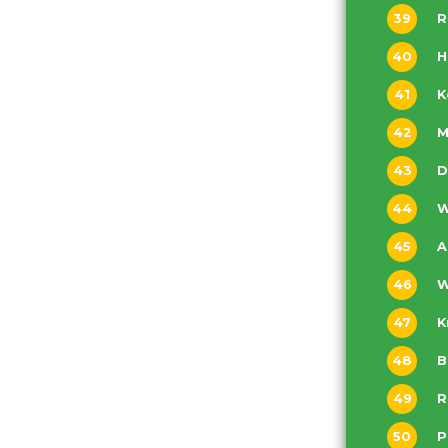
39
R
40
H
41
42
M
43
44
W
45
A
46
W
47
K
48
B
49
R
50
P