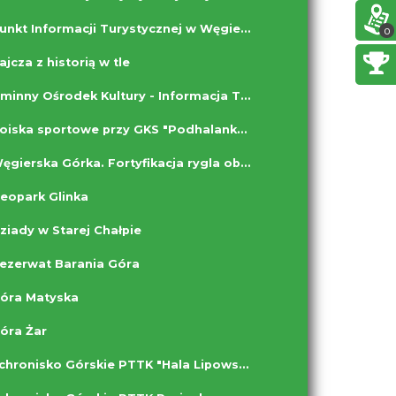
Punkt Informacji Turystycznej w Węgierskiej Górce
0
ajcza z historią w tle
Gminny Ośrodek Kultury - Informacja Turystyczna w Milówce
Boiska sportowe przy GKS "Podhalanka" Milówka
Węgierska Górka. Fortyfikacja rygla obronnego „Węgierska Górka”, izba muzealna w Forcie „Wędrowiec”.
eopark Glinka
ziady w Starej Chałpie
ezerwat Barania Góra
óra Matyska
óra Żar
Schronisko Górskie PTTK "Hala Lipowska"