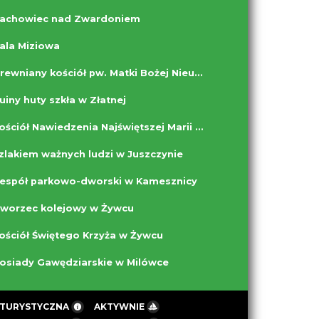
achowiec nad Zwardoniem
ala Miziowa
Drewniany kościół pw. Matki Bożej Nieustającej Pomocy w Lalikach Pochodzitej
uiny huty szkła w Złatnej
Kościół Nawiedzenia Najświętszej Marii Panny w Juszczynie
zlakiem ważnych ludzi w Juszczynie
espół parkowo-dworski w Kamesznicy
worzec kolejowy w Żywcu
ościół Świętego Krzyża w Żywcu
osiady Gawędziarskie w Milówce
 TURYSTYCZNA
AKTYWNIE