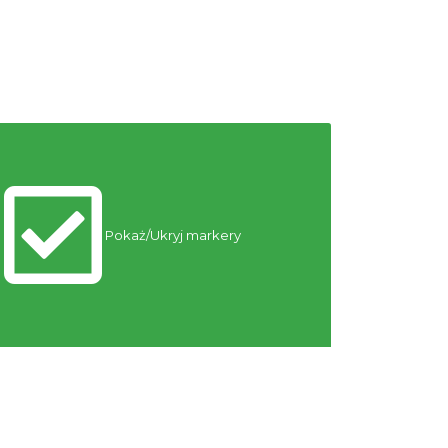
Piknik Rodzinny ze św.
Franciszkiem z Asyżu
Istebna
12.23 km
2026-08-08
Memoriał im. Jana Śliwki
12.40 km
2026-08-22
Święto Jagnięciny w Istebnej
Istebna
Pokaż/Ukryj markery
12.97 km
2026-08-15
Wieczór uwielbienia w
jedności na Mołczynie
Dzięgielów
13.27 km
2026-08-22
Dni Koronki Koniakowskiej
Koniaków
13.55 km
2026-08-13