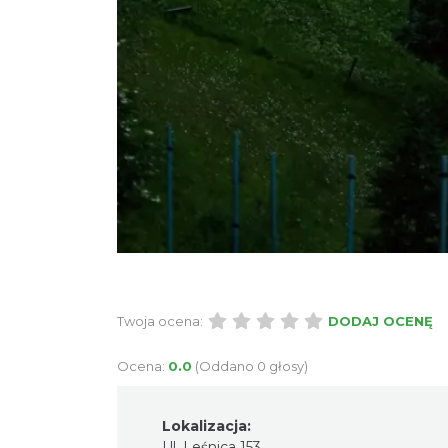
Twoja ocena:
DODAJ OCENĘ
Ocena:
0.0
(Oddano 0 głosy)
Lokalizacja:
Ul. Leśnica 153