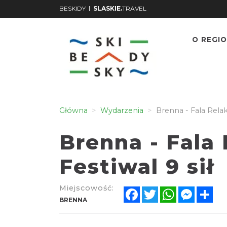
|
BESKIDY
SLASKIE.
TRAVEL
O REGIO
Główna
Wydarzenia
Brenna - Fala Relaks
Brenna - Fala 
Festiwal 9 sił
Miejscowość:
Facebook
Twitter
WhatsApp
Messen
Sh
BRENNA