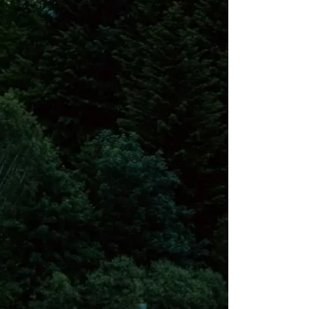
5.45 km
2026-08-15
Warsztaty edukacyjne dla
dzieci - owady i spółka
Szczyrk
5.52 km
2026-08-22
Sierpniowe zwiedzanie
Dworku Myśliwskiego
Brenna
6.41 km
2026-08-11
W górach jest wszystko co
kocham
Wisła
7.85 km
2026-08-08
Kino Plenerowe na Hali
Skrzyczeńskiej
Szczyrk
9.19 km
2026-08-08
Kino Plenerowe na Hali