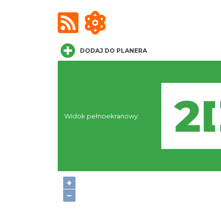
DODAJ DO PLANERA
Widok pełnoekranowy:
+
−