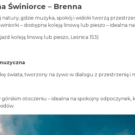
na Świniorce – Brenna
 natury, gdzie muzyka, spokój i widoki tworzą przestrze
 Świniorki – dostępna koleją linową lub pieszo – idealn
jazd koleją linową lub pieszo, Leśnica 153)
 muzyczna
kę świata, tworzony na żywo w dialogu z przestrzenią i n
 w górskim otoczeniu – idealna na spokojny odpoczynek,
kidów.