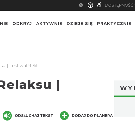
DOSTĘPNOŚĆ
NIE
ODKRYJ
AKTYWNIE
DZIEJE SIĘ
PRAKTYCZNIE
u | Festiwal 9 Sił
Relaksu |
WY
ger
are
ODSŁUCHAJ TEKST
DODAJ DO PLANERA