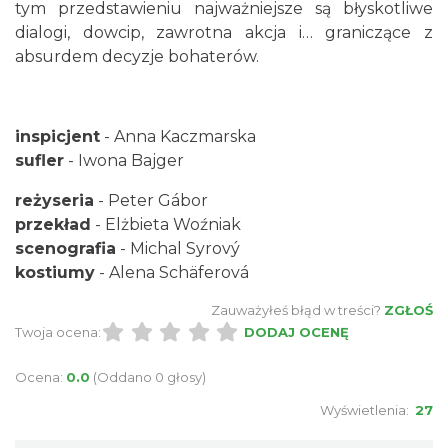
tym przedstawieniu najważniejsze są błyskotliwe
Cieszyn
dialogi, dowcip, zawrotna akcja i… graniczące z
0.21 km
2026-08-07
absurdem decyzje bohaterów.
inspicjent
- Anna Kaczmarska
sufler
- Iwona Bajger
reżyseria
- Peter Gábor
przekład
- Elżbieta Woźniak
Cieszyn
scenografia
- Michal Syrový
0.21 km
2026-08-14
kostiumy
- Alena Schäferová
Zauważyłeś błąd w treści?
ZGŁOŚ
Twoja ocena:
DODAJ OCENĘ
Ocena:
0.0
(Oddano 0 głosy)
Wyświetlenia:
27
Cieszyn