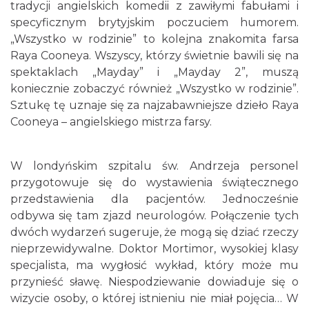
Cieszyn
tradycji angielskich komedii z zawiłymi fabułami i
0.08 km
2026-07-03
specyficznym brytyjskim poczuciem humorem.
„Wszystko w rodzinie” to kolejna znakomita farsa
Raya Cooneya. Wszyscy, którzy świetnie bawili się na
spektaklach „Mayday” i „Mayday 2”, muszą
koniecznie zobaczyć również „Wszystko w rodzinie”.
Sztukę tę uznaje się za najzabawniejsze dzieło Raya
Cooneya – angielskiego mistrza farsy.
Ślad. Litera. Piksel. Wystawa z okazji 30-
lecia Muzeum Drukarstwa w Cieszynie
W londyńskim szpitalu św. Andrzeja personel
Cieszyn
przygotowuje się do wystawienia świątecznego
0.11 km
2026-07-01
przedstawienia dla pacjentów. Jednocześnie
odbywa się tam zjazd neurologów. Połączenie tych
dwóch wydarzeń sugeruje, że mogą się dziać rzeczy
nieprzewidywalne. Doktor Mortimor, wysokiej klasy
specjalista, ma wygłosić wykład, który może mu
przynieść sławę. Niespodziewanie dowiaduje się o
wizycie osoby, o której istnieniu nie miał pojęcia… W