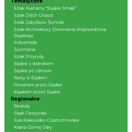
Tematyczne
Cieszyn
0.24 km
2026-09-06
Szlak Kulinarny "Śląskie Smaki"
Szlak Orlich Gniazd
Szlak Zabytków Techniki
Szlak Architektury Drewnianej Województwa
Śląskiego
Industriada
Juromania
Szlak Przyrody
Cieszyn
Śląskie z dzieckiem
0.24 km
2026-09-13
Śląskie po zdrowie
Narty w Śląskim
Rowerem przez Śląskie
Kajakiem przez Śląskie
Regionalne
Beskidy
Śląsk Cieszyński
Jura Krakowsko-Częstochowska
Cieszyn
Kraina Górnej Odry
0.24 km
2026-09-20