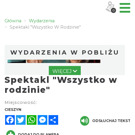
0
Główna
Wydarzenia
Spektakl "Wszystko W Rodzinie"
WYDARZENIA W POBLIŻU
WIĘCEJ
Spektakl "Wszystko w
rodzinie"
Miejscowość:
„Daniec kontra Kryszak”
CIESZYN
Cieszyn
Facebook
Twitter
WhatsApp
Messenger
Share
0.00 km
ODSŁUCHAJ TEKST
2026-11-08
DODAJ DO PLANERA