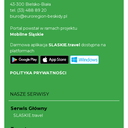
43-300 Bielsko-Biała
tel.
(33) 488 89 20
Cieszyn
biuro@euroregion-beskidy.pl
0.24 km
2026-08-23
Portal powstał w ramach projektu
Mobilne Śląskie
Darmowa aplikacja
SLASKIE.travel
dostępna na
platformach
Cieszyn
POLITYKA PRYWATNOŚCI
0.24 km
2026-08-30
NASZE SERWISY
Serwis Główny
SLASKIE.travel