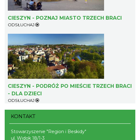
CIESZYN - POZNAJ MIASTO TRZECH BRACI
Cieszyn
ODSŁUCHAJ
0.24 km
2026-08-09
CIESZYN - PODRÓŻ PO MIEŚCIE TRZECH BRACI
Cieszyn
0.24 km
2026-08-16
- DLA DZIECI
ODSŁUCHAJ
KONTAKT
Stowarzyszenie "Region i Beskidy"
ul. Widok 18/1-3