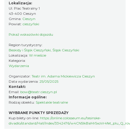
0.21 km
2026-08-21
Lokalizacja:
Ul. Plac Teatralny 1
43-400 Cieszyn
Gmina:
Cieszyn
Powiat:
cieszyński
Pokaż wskazówki dojazdu
Region turystyczny:
Beskidy i Śląsk Cieszyński, Śląsk Cieszyński
Lokalizacja:
W mieście
Cieszyn
Kategoria:
0.21 km
2026-08-28
Wydarzenia
Organizator:
Teatr im. Adama Mickiewicza Cieszyn
Data wydarzenia:
25/05/2025
Kontakt:
Email:
bow@teatr.cieszyn.pl
Informacje ogólne:
Rodzaj obiektu:
Spektakle teatralne
WYBRANE PUNKTY SPRZEDAŻY
Cieszyn
Kup bilety on-line:
https://online.colosseum.eu/tesinske-
0.21 km
2026-08-08
divadlo/standard/Hall/Index/3342476/w4CN5lkBaMr5xoVr4fet_plu_Q