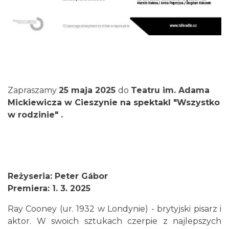
Cieszyn
0.00 km
2026-10-24
Zapraszamy
25 maja 2025
do
Teatru im. Adama
Mickiewicza w
Cieszynie na s
pektakl "Wszystko
Cieszyn
w rodzinie" .
0.08 km
2026-08-08
Reżyseria: Peter Gábor
Premiera: 1. 3. 2025
Ray Cooney (ur. 1932 w Londynie) - brytyjski pisarz i
Patroni cieszyńskich ulic - wystawa
aktor. W swoich sztukach czerpie z najlepszych