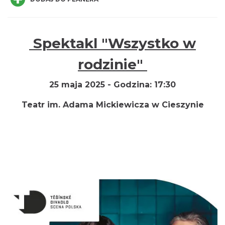
Spektakl "Wszystko w
rodzinie"
Spektakl "Tajemnica 16. piętra"
Cieszyn
25 maja 2025 -
Godzina:
17:30
0.00 km
2026-10-18
Teatr im. Adama Mickiewicza w
Cieszynie
Koncert KARUZELA GNA
Cieszyn
0.00 km
2026-09-20