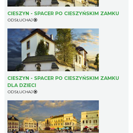
CIESZYN - SPACER PO CIESZYŃSKIM ZAMKU
ODSŁUCHAJ
Cieszyn
0.24 km
2026-08-21
CIESZYN - SPACER PO CIESZYŃSKIM ZAMKU
DLA DZIECI
ODSŁUCHAJ
Cieszyn
0.24 km
2026-08-28