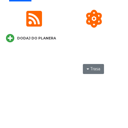
Koncert KARUZELA GNA
Cieszyn
DODAJ DO PLANERA
1.76 km
2026-09-20
Trasa
Mozaika Folkloru II – Spotkanie trzech
kultur
Cieszyn
1.76 km
2026-09-12