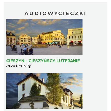
1.94 km
2026-08-16
AUDIOWYCIECZKI
Cieszyn
1.94 km
2026-08-23
CIESZYN - CIESZYŃSCY LUTERANIE
ODSŁUCHAJ
Cieszyn
1.94 km
2026-08-30