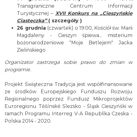
Transgraniczne Centrum Informacji
Turystycznej –
XVII Konkurs na „Cieszyńskie
Ciasteczka”
(
szczegóły
)
26 grudnia
(czwartek) o 19:00, Kościół św. Marii
Cieszyn
Magdaleny - Cieszyn śpiewa... misterium
1.66 km
2026-08-23
bożonarodzeniowe "Moje Betlejem" Jacka
Zielińskiego
Organizator zastrzega sobie prawo do zmian w
programie.
Projekt Świąteczna Tradycja jest współfinansowane
ze środków Europejskiego Funduszu Rozwoju
Cieszyn
Regionalnego poprzez Fundusz Mikroprojektów
1.66 km
2026-08-30
Euroregionu Těšínské Slezsko - Śląsk Cieszyńśki w
ramach Programu Interreg V-A Republika Czeska -
Polska 2014 - 2020.