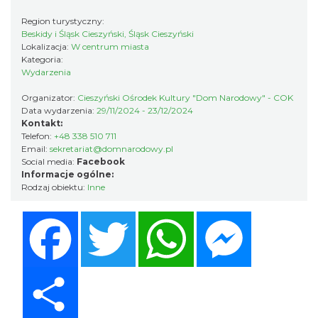
Region turystyczny:
Beskidy i Śląsk Cieszyński, Śląsk Cieszyński
Lokalizacja:
W centrum miasta
Kategoria:
Spektakl "Tajemnica 16. piętra"
Wydarzenia
Cieszyn
1.76 km
2026-10-18
Organizator:
Cieszyński Ośrodek Kultury "Dom Narodowy" - COK
Data wydarzenia:
29/11/2024 - 23/12/2024
Kontakt:
Telefon:
+48 338 510 711
Email:
sekretariat@domnarodowy.pl
Social media:
Facebook
Informacje ogólne:
Rodzaj obiektu:
Inne
Facebook
Twitter
WhatsApp
Messenger
„Daniec kontra Kryszak”
Cieszyn
1.76 km
2026-11-08
Share