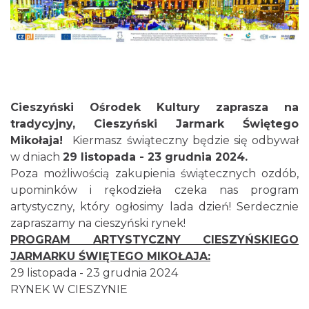
Towarzystwa Fotograficznego
1.60 km
2026-08-07
Cieszyński Ośrodek Kultury zaprasza na
tradycyjny, Cieszyński Jarmark Świętego
Mikołaja!
Kiermasz świąteczny będzie się odbywał
Cieszyn
1.62 km
2026-08-14
w dniach
29 listopada - 23 grudnia 2024.
Poza możliwością zakupienia świątecznych ozdób,
upominków i rękodzieła czeka nas program
artystyczny, który ogłosimy lada dzień! Serdecznie
zapraszamy na cieszyński rynek!
PROGRAM ARTYSTYCZNY CIESZYŃSKIEGO
JARMARKU ŚWIĘTEGO MIKOŁAJA:
29 listopada - 23 grudnia 2024
Cieszyn
RYNEK W CIESZYNIE
1.62 km
2026-08-21