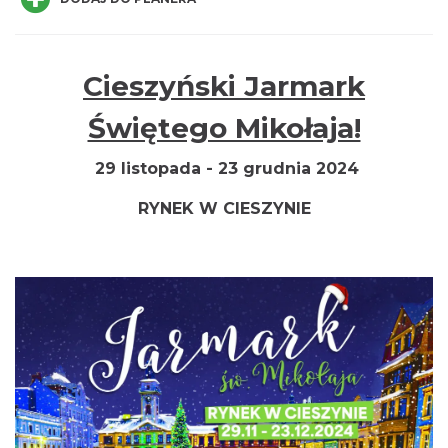
Cieszyński Jarmark
Świętego Mikołaja!
Wystawa: Z ONDRASZKIEM PRZEZ DEKADY
60-lecie Turystycznego Klubu Kolarskiego
29 listopada - 23 grudnia 2024
Cieszyn
PTTK "Ondraszek"
RYNEK W CIESZYNIE
1.60 km
2026-05-27
INTERPRETACJE "Miesiofoto" - wernisaż
wystawy zdjęć miesiąca Cieszyńskiego
Cieszyn