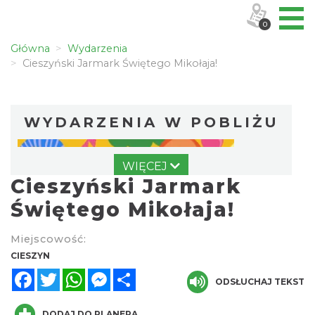
0
Główna
Wydarzenia
Cieszyński Jarmark Świętego Mikołaja!
WYDARZENIA W POBLIŻU
WIĘCEJ
Cieszyński Jarmark
Świętego Mikołaja!
Miejscowość:
KOCIA SZAJKA FEST 2
CIESZYN
Cieszyn
Facebook
Twitter
WhatsApp
Messenger
Share
0.00 km
ODSŁUCHAJ TEKST
2026-08-21
DODAJ DO PLANERA