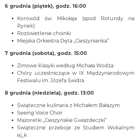
6 grudnia (piątek), godz. 16:00
Korowód św. Mikołaja (spod Rotundy na
Rynek)
Rozświetlenie choinki
Miejska Orkiestra Dęta „Cieszynianka”
7 grudnia (sobota), godz. 15:00
Cieszyn
1.62 km
2026-08-28
Zimowe klasyki według Michała Wodza
Chóry uczestniczące w IX Międzynarodowym
Festiwalu im. Józefa Świdra
8 grudnia (niedziela), godz. 13:00
Świąteczne kulinaria z Michałem Bałazym
Seeing Voice Choir
Cieszyn
Mażoretki „Cieszyńskie Gwiazdeczki”
1.65 km
2026-08-16
Świąteczne przeboje ze Studiem Wokalnym
ej_k