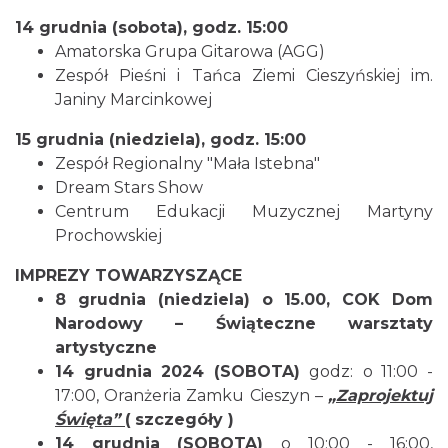
14 grudnia (sobota), godz. 15:00
Amatorska Grupa Gitarowa (AGG)
Zespół Pieśni i Tańca Ziemi Cieszyńskiej im.
Janiny Marcinkowej
15 grudnia (niedziela), godz. 15:00
Cieszyn
1.65 km
2026-08-23
Zespół Regionalny "Mała Istebna"
Dream Stars Show
Centrum Edukacji Muzycznej Martyny
Prochowskiej
IMPREZY TOWARZYSZĄCE
8 grudnia (niedziela) o 15.00, COK Dom
Narodowy – Świąteczne warsztaty
artystyczne
Cieszyn
1.66 km
2026-08-16
14 grudnia 2024 (SOBOTA)
godz:
o 11:00 -
17:00, Oranżeria Zamku Cieszyn –
„Zaprojektuj
Święta”
(
szczegóły
)
14 grudnia
(SOBOTA)
o 10:00 - 16:00,