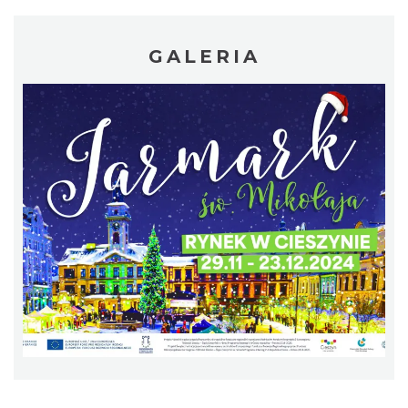
1.82 km
2026-07-03
GALERIA
Ślad. Litera. Piksel. Wystawa z okazji 30-
lecia Muzeum Drukarstwa w Cieszynie
Cieszyn
1.87 km
2026-07-01
Cieszyn