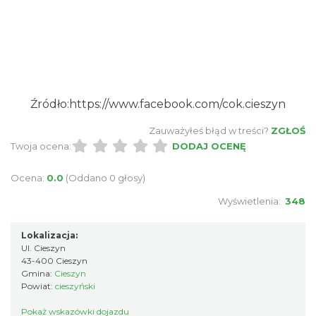
Cieszyn
1.66 km
2026-08-23
Źródło:https://www.facebook.com/cok.cieszyn
Zauważyłeś błąd w treści?
ZGŁOŚ
Twoja ocena:
DODAJ OCENĘ
Ocena:
0.0
(Oddano 0 głosy)
Wyświetlenia:
348
Koncert na głos i organy - Paweł Konik &
Maciej Zakrzewski
Cieszyn
Lokalizacja:
Ul. Cieszyn
1.66 km
2026-09-06
43-400 Cieszyn
Gmina:
Cieszyn
Powiat:
cieszyński
Pokaż wskazówki dojazdu