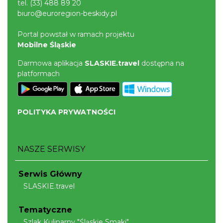
tel.
(33) 488 89 20
biuro@euroregion-beskidy.pl
Portal powstał w ramach projektu
Mobilne Śląskie
XV Skarby z Cieszyńskiej Trówły
Darmowa aplikacja
SLASKIE.travel
dostępna na
Cieszyn
platformach
1.94 km
2026-08-14
POLITYKA PRYWATNOŚCI
NASZE SERWISY
ŚWIĘTO HERBATY 2026
Serwis Główny
Cieszyn
SLASKIE.travel
1.94 km
2026-08-29
Tematyczne
Szlak Kulinarny "Śląskie Smaki"