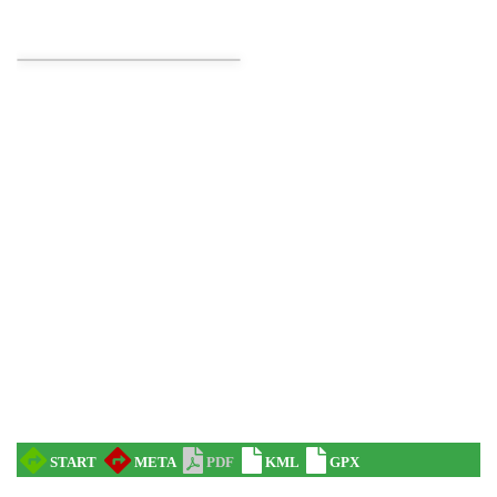
LOVE SONGS-historie miłosne zapisane w
muzyce
Cieszyn
1.76 km
2026-10-24
Patroni cieszyńskich ulic - wystawa
Cieszyn