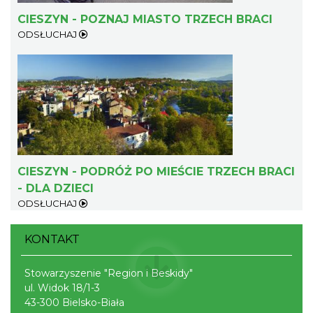
CIESZYN - POZNAJ MIASTO TRZECH BRACI
ODSŁUCHAJ
Cieszyn
1.94 km
2026-09-20
CIESZYN - PODRÓŻ PO MIEŚCIE TRZECH BRACI
- DLA DZIECI
ODSŁUCHAJ
KONTAKT
Cieszyn
1.94 km
2026-09-27
Stowarzyszenie "Region i Beskidy"
ul. Widok 18/1-3
43-300 Bielsko-Biała