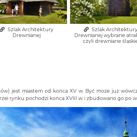
Szlak Architektury
Szlak Architektur
Drewnianej
Drewnianej wybrane atrak
czyli drewniane śląski
kańców) jest miastem od końca XV w. Być może już wówc
rzei rynku pochodzi końca XVIII w. i zbudowano go po wi