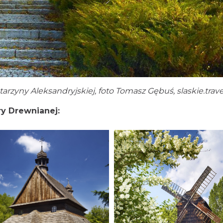
arzyny Aleksandryjskiej, foto Tomasz Gębuś, slaskie.trave
ry Drewnianej: