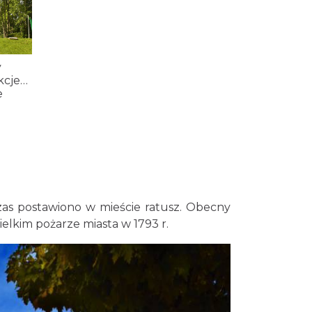
y
cje,
e
zas postawiono w mieście ratusz. Obecny
elkim pożarze miasta w 1793 r.