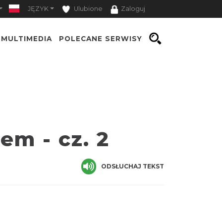
JĘZYK
Ulubione
Zaloguj
MULTIMEDIA
POLECANE SERWISY
em - cz. 2
ODSŁUCHAJ TEKST