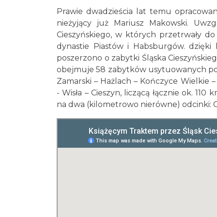
Prawie dwadzieścia lat temu opracowan
nieżyjący już Mariusz Makowski. Uwz
Cieszyńskiego, w których przetrwały do
dynastie Piastów i Habsburgów. dzięk
poszerzono o zabytki Śląska Cieszyńskiego
obejmuje 58 zabytków usytuowanych po o
Zamarski – Hażlach – Kończyce Wielkie 
- Wisła – Cieszyn, liczącą łącznie ok. 11
na dwa (kilometrowo nierówne) odcinki: 