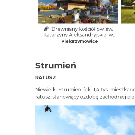
Drewniany kościół pw. św.
Katarzyny Aleksandryjskiej w
Pielgrzymowicach
Pielgrzymowice
Strumie
ń
RATUSZ
Niewielki Strumień (ok. 1,4 tys. miesz
ratusz, stanowiący ozdobę zachodniej pie