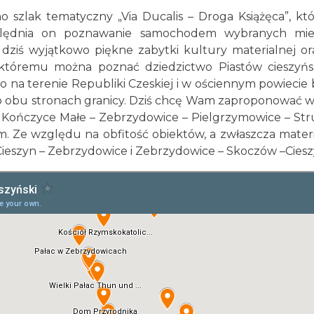
o szlak tematyczny „Via Ducalis – Droga Książęca”, k
ględnia on poznawanie samochodem wybranych miejs
 dziś wyjątkowo piękne zabytki kultury materialnej o
i któremu można poznać dziedzictwo Piastów cieszyń
 na terenie Republiki Czeskiej i w ościennym powiecie b
bu stronach granicy. Dziś chcę Wam zaproponować wycie
– Kończyce Małe – Zebrzydowice – Pielgrzymowice – Str
0 km. Ze względu na obfitość obiektów, a zwłaszcza mate
Cieszyn – Zebrzydowice i Zebrzydowice – Skoczów –Ciesz