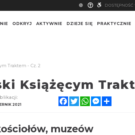
DOSTĘPNOŚĆ
NIE
ODKRYJ
AKTYWNIE
DZIEJE SIĘ
PRAKTYCZNIE
cym Traktem - Cz. 2
ski Książęcym Trakt
likacji:
Facebook
Twitter
WhatsApp
Messenger
Share
ERNIK 2021
kościołów, muzeów