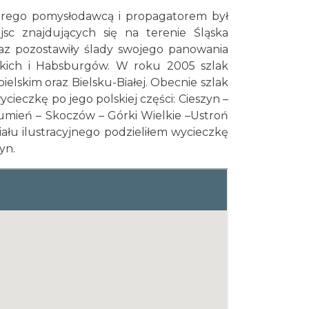
tórego pomysłodawcą i propagatorem był
c znajdujących się na terenie Śląska
raz pozostawiły ślady swojego panowania
skich i Habsburgów. W roku 2005 szlak
ielskim oraz Bielsku-Białej. Obecnie szlak
czkę po jego polskiej części: Cieszyn –
umień – Skoczów – Górki Wielkie –Ustroń
riału ilustracyjnego podzieliłem wycieczkę
yn.