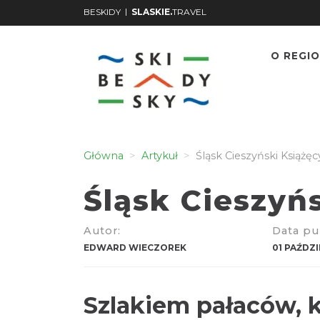
|
BESKIDY
SLASKIE.
TRAVEL
O REGIO
Główna
Artykuł
Śląsk Cieszyński Książę
Śląsk Cieszyń
Autor:
Data pub
EDWARD WIECZOREK
01 PAŹDZI
Szlakiem pałaców, 